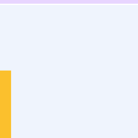
Pronósticos de fútbol y