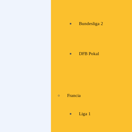
Bundesliga 2
DFB Pokal
Francia
Liga 1