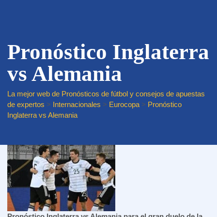
Pronóstico Inglaterra
vs Alemania
La mejor web de Pronósticos de fútbol y consejos de apuestas
de expertos
>
Internacionales
>
Eurocopa
>
Pronóstico
Inglaterra vs Alemania
Pronóstico Inglaterra vs Alemania
para el gran duelo de la