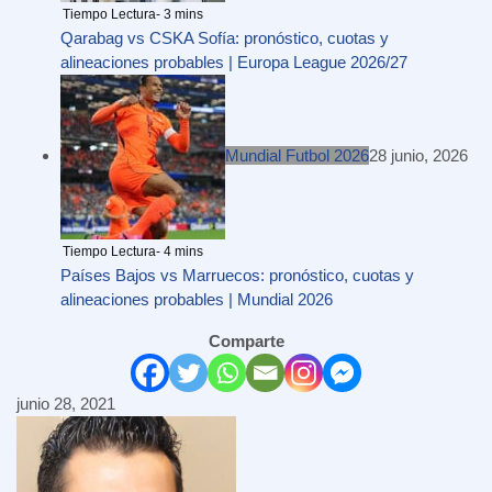
Qarabag vs CSKA Sofía: pronóstico, cuotas y
alineaciones probables | Europa League 2026/27
Mundial Futbol 2026
28 junio, 2026
Países Bajos vs Marruecos: pronóstico, cuotas y
alineaciones probables | Mundial 2026
Comparte
junio 28, 2021