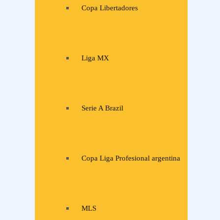
Copa Libertadores
Liga MX
Serie A Brazil
Copa Liga Profesional argentina
MLS