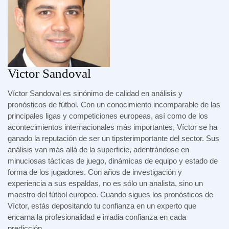
Victor Sandoval
Víctor Sandoval es sinónimo de calidad en análisis y
pronósticos de fútbol. Con un conocimiento incomparable de las
principales ligas y competiciones europeas, así como de los
acontecimientos internacionales más importantes, Víctor se ha
ganado la reputación de ser un tipsterimportante del sector. Sus
análisis van más allá de la superficie, adentrándose en
minuciosas tácticas de juego, dinámicas de equipo y estado de
forma de los jugadores. Con años de investigación y
experiencia a sus espaldas, no es sólo un analista, sino un
maestro del fútbol europeo. Cuando sigues los pronósticos de
Víctor, estás depositando tu confianza en un experto que
encarna la profesionalidad e irradia confianza en cada
predicción.