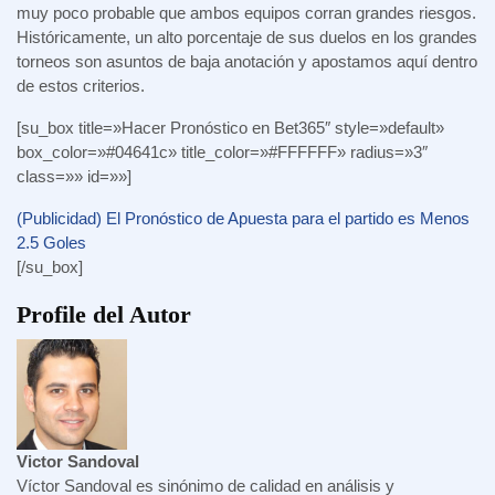
muy poco probable que ambos equipos corran grandes riesgos.
Históricamente, un alto porcentaje de sus duelos en los grandes
torneos son asuntos de baja anotación y apostamos aquí dentro
de estos criterios.
[su_box title=»Hacer Pronóstico en Bet365″ style=»default»
box_color=»#04641c» title_color=»#FFFFFF» radius=»3″
class=»» id=»»]
(Publicidad) El Pronóstico de Apuesta para el partido es Menos
2.5 Goles
[/su_box]
Profile del Autor
Victor Sandoval
Víctor Sandoval es sinónimo de calidad en análisis y