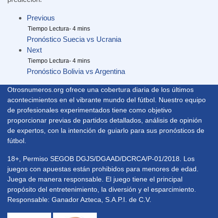
Previous
Pronóstico Suecia vs Ucrania
Next
Pronóstico Bolivia vs Argentina
Otrosnumeros.org ofrece una cobertura diaria de los últimos
acontecimientos en el vibrante mundo del fútbol. Nuestro equipo
de profesionales experimentados tiene como objetivo
proporcionar previas de partidos detallados, análisis de opinión
de expertos, con la intención de guiarlo para sus pronósticos de
fútbol.
18+, Permiso SEGOB DGJS/DGAAD/DCRCA/P-01/2018. Los
juegos con apuestas están prohibidos para menores de edad.
Juega de manera responsable. El juego tiene el principal
propósito del entretenimiento, la diversión y el esparcimiento.
Responsable: Ganador Azteca, S.A.P.I. de C.V.