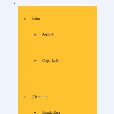
Otras
Italia
Serie A
Copa Italia
Alemania
Bundesliga