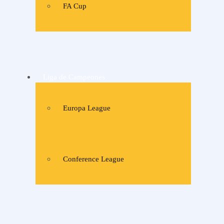
FA Cup
Liga de Campeones
Europa League
Conference League