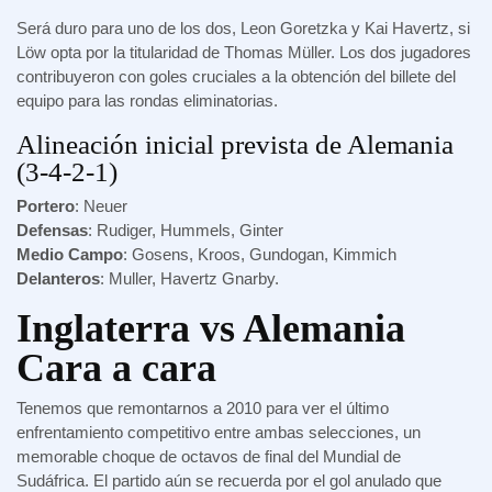
Será duro para uno de los dos, Leon Goretzka y Kai Havertz, si
Löw opta por la titularidad de Thomas Müller. Los dos jugadores
contribuyeron con goles cruciales a la obtención del billete del
equipo para las rondas eliminatorias.
Alineación inicial prevista de Alemania
(3-4-2-1)
Portero
: Neuer
Defensas
: Rudiger, Hummels, Ginter
Medio Campo
: Gosens, Kroos, Gundogan, Kimmich
Delanteros
: Muller, Havertz Gnarby.
Inglaterra vs Alemania
Cara a cara
Tenemos que remontarnos a 2010 para ver el último
enfrentamiento competitivo entre ambas selecciones, un
memorable choque de octavos de final del Mundial de
Sudáfrica. El partido aún se recuerda por el gol anulado que