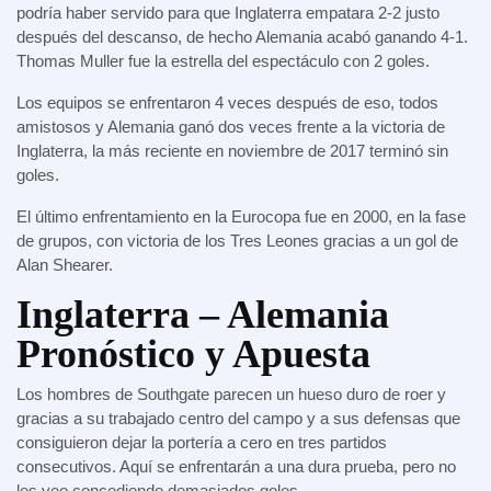
podría haber servido para que Inglaterra empatara 2-2 justo
después del descanso, de hecho Alemania acabó ganando 4-1.
Thomas Muller fue la estrella del espectáculo con 2 goles.
Los equipos se enfrentaron 4 veces después de eso, todos
amistosos y Alemania ganó dos veces frente a la victoria de
Inglaterra, la más reciente en noviembre de 2017 terminó sin
goles.
El último enfrentamiento en la Eurocopa fue en 2000, en la fase
de grupos, con victoria de los Tres Leones gracias a un gol de
Alan Shearer.
Inglaterra – Alemania
Pronóstico y Apuesta
Los hombres de Southgate parecen un hueso duro de roer y
gracias a su trabajado centro del campo y a sus defensas que
consiguieron dejar la portería a cero en tres partidos
consecutivos. Aquí se enfrentarán a una dura prueba, pero no
les veo concediendo demasiados goles.