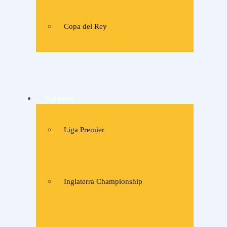
Copa del Rey
Inglaterra
Liga Premier
Inglaterra Championship