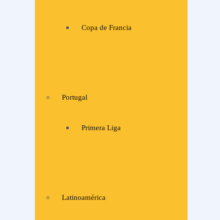
Copa de Francia
Portugal
Primera Liga
Latinoamérica