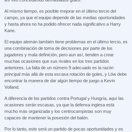
Al mismo tiempo, es posible mejorar en el último tercio del
campo, ya que el equipo depende de las medias oportunidades
y hasta ahora no ha podido ofrecer nada significativo a Harry
Kane.
El equipo alemán también tiene problemas en el último tercio, es
una combinación de toma de decisiones por parte de los
jugadores y mala definición, pero aun así, tienden a crear
muchas ocasiones que sus rivales en los tres partidos
anteriores. La falta de un número 9 adecuado es la razón
principal más allá de esta escasa rotación de goles, y Löw debe
encontrar la manera de dar algún tiempo de juego a Kevin
Volland.
A diferencia de los partidos contra Portugal y Hungría, aquí las
ocasiones serán escasas, ya que la defensa inglesa está
mucho más organizada y los centrocampistas son muy
capaces de mantener la posesión del balón.
Por lo tanto, este será un partido de pocas oportunidades y es