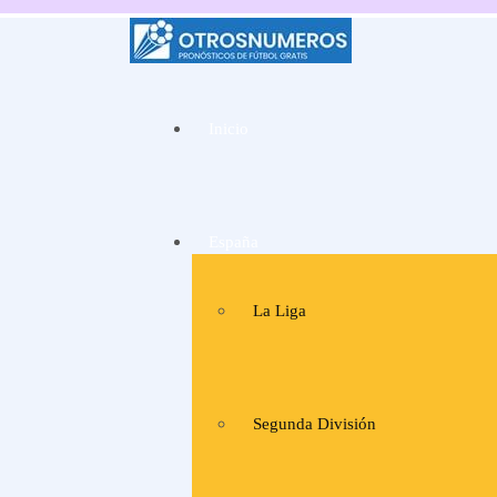
La mejor web de 
de expertos
Inicio
España
La Liga
Segunda División