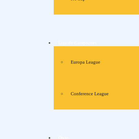
Liga de Campeones
Europa League
Conference League
Otras