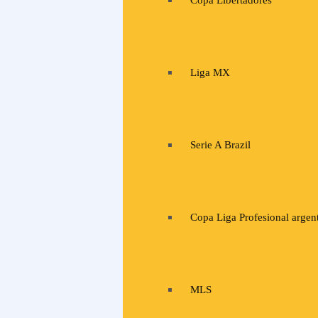
Copa Libertadores
Liga MX
Serie A Brazil
Copa Liga Profesional argen
MLS