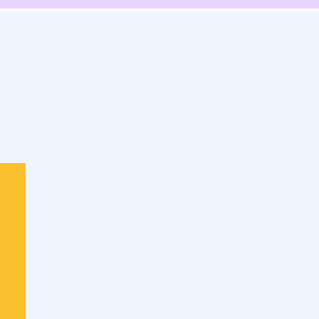
Pronósticos de fútbol y