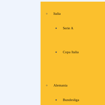
Italia
Serie A
Copa Italia
Alemania
Bundesliga