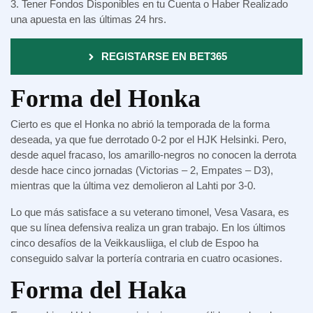
3. Tener Fondos Disponibles en tu Cuenta o Haber Realizado
una apuesta en las últimas 24 hrs.
REGISTARSE EN BET365
Forma del Honka
Cierto es que el Honka no abrió la temporada de la forma
deseada, ya que fue derrotado 0-2 por el HJK Helsinki. Pero,
desde aquel fracaso, los amarillo-negros no conocen la derrota
desde hace cinco jornadas (Victorias – 2, Empates – D3),
mientras que la última vez demolieron al Lahti por 3-0.
Lo que más satisface a su veterano timonel, Vesa Vasara, es
que su línea defensiva realiza un gran trabajo. En los últimos
cinco desafíos de la Veikkausliiga, el club de Espoo ha
conseguido salvar la portería contraria en cuatro ocasiones.
Forma del Haka