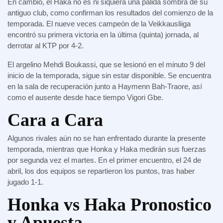
En cambio, el Haka no es ni siquiera una pálida sombra de su
antiguo club, como confirman los resultados del comienzo de la
temporada. El nueve veces campeón de la Veikkausliiga
encontró su primera victoria en la última (quinta) jornada, al
derrotar al KTP por 4-2.
El argelino Mehdi Boukassi, que se lesionó en el minuto 9 del
inicio de la temporada, sigue sin estar disponible. Se encuentra
en la sala de recuperación junto a Haymenn Bah-Traore, así
como el ausente desde hace tiempo Vigori Gbe.
Cara a Cara
Algunos rivales aún no se han enfrentado durante la presente
temporada, mientras que Honka y Haka medirán sus fuerzas
por segunda vez el martes. En el primer encuentro, el 24 de
abril, los dos equipos se repartieron los puntos, tras haber
jugado 1-1.
Honka vs Haka Pronostico
y Apuesta