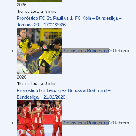
2026
Pronóstico FC St. Pauli vs 1. FC Köln – Bundesliga –
Jornada 30 – 17/04/2026
Pronosticos Bundesliga
20 febrero,
2026
Pronóstico RB Leipzig vs Borussia Dortmund –
Bundesliga – 21/02/2026
Pronosticos Bundesliga
20 febrero,