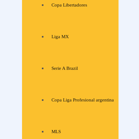
Copa Libertadores
Liga MX
Serie A Brazil
Copa Liga Profesional argentina
MLS