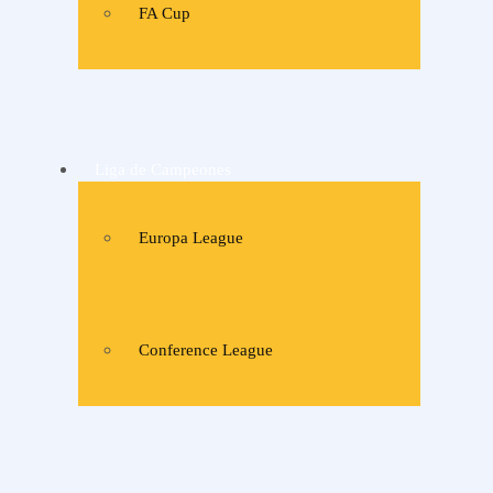
FA Cup
Liga de Campeones
Europa League
Conference League