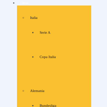
Otras
Italia
Serie A
Copa Italia
Alemania
Bundesliga