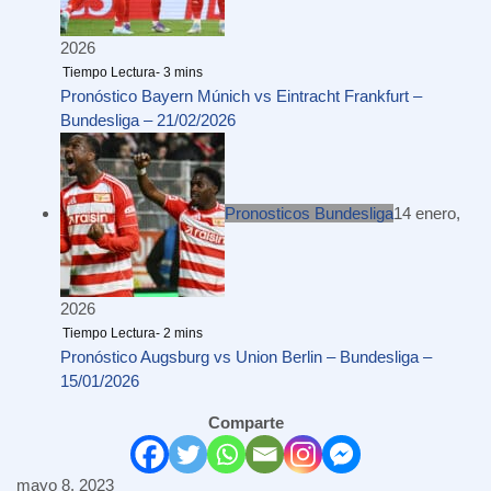
2026
Pronóstico Bayern Múnich vs Eintracht Frankfurt –
Bundesliga – 21/02/2026
Pronosticos Bundesliga
14 enero,
2026
Pronóstico Augsburg vs Union Berlin – Bundesliga –
15/01/2026
Comparte
mayo 8, 2023