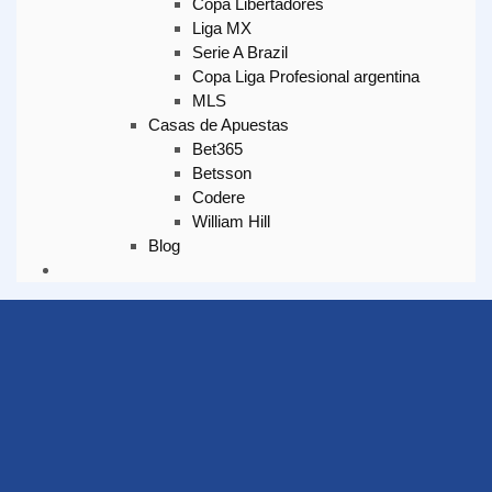
Copa Libertadores
Liga MX
Serie A Brazil
Copa Liga Profesional argentina
MLS
Casas de Apuestas
Bet365
Betsson
Codere
William Hill
Blog