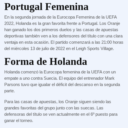
Portugal Femenina
En la segunda jornada de la Eurocopa Femenina de la UEFA
2022, Holanda es la gran favorita frente a Portugal. Los Oranje
han ganado los dos primeros duelos y las casas de apuestas
deportivas también ven a los defensores del título con una clara
ventaja en esta ocasión. El partido comenzará a las 21:00 horas
del miércoles 13 de julio de 2022 en el Leigh Sports Village.
Forma de Holanda
Holanda comenzó la Eurocopa femenina de la UEFA con un
empate a uno contra Suecia. El equipo del entrenador Mark
Parsons tuvo que igualar el déficit del descanso en la segunda
parte.
Para las casas de apuestas, los Oranje siguen siendo las
grandes favoritas del grupo junto con las suecas. Las
defensoras del título se ven actualmente en el 6º puesto para
ganar el torneo.