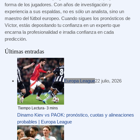
forma de los jugadores. Con años de investigación y
experiencia a sus espaldas, no es sólo un analista, sino un
maestro del fútbol europeo. Cuando sigues los pronósticos de
Víctor, estás depositando tu confianza en un experto que
encarna la profesionalidad e irradia confianza en cada
predicción.
Últimas entradas
Europa League
22 julio, 2026
Dinamo Kiev vs PAOK: pronóstico, cuotas y alineaciones
probables | Europa League