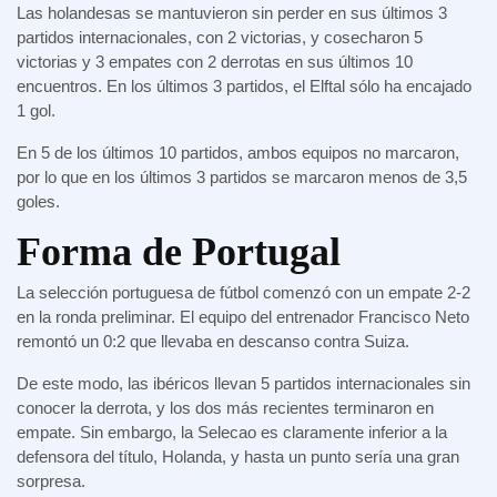
Las holandesas se mantuvieron sin perder en sus últimos 3
partidos internacionales, con 2 victorias, y cosecharon 5
victorias y 3 empates con 2 derrotas en sus últimos 10
encuentros. En los últimos 3 partidos, el Elftal sólo ha encajado
1 gol.
En 5 de los últimos 10 partidos, ambos equipos no marcaron,
por lo que en los últimos 3 partidos se marcaron menos de 3,5
goles.
Forma de Portugal
La selección portuguesa de fútbol comenzó con un empate 2-2
en la ronda preliminar. El equipo del entrenador Francisco Neto
remontó un 0:2 que llevaba en descanso contra Suiza.
De este modo, las ibéricos llevan 5 partidos internacionales sin
conocer la derrota, y los dos más recientes terminaron en
empate. Sin embargo, la Selecao es claramente inferior a la
defensora del título, Holanda, y hasta un punto sería una gran
sorpresa.