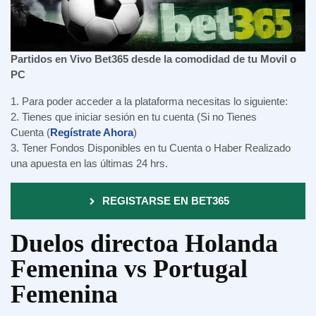
Partidos en Vivo Bet365 desde la comodidad de tu Movil o
PC
1. Para poder acceder a la plataforma necesitas lo siguiente:
2. Tienes que iniciar sesión en tu cuenta (Si no Tienes
Cuenta (
Regístrate Ahora
)
3. Tener Fondos Disponibles en tu Cuenta o Haber Realizado
una apuesta en las últimas 24 hrs.
REGISTARSE EN BET365
Duelos directoa Holanda
Femenina vs Portugal
Femenina