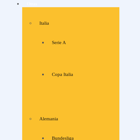
Otras
Italia
Serie A
Copa Italia
Alemania
Bundesliga