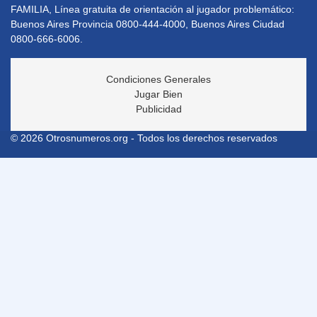
FAMILIA, Línea gratuita de orientación al jugador problemático:
Buenos Aires Provincia 0800-444-4000, Buenos Aires Ciudad
0800-666-6006.
Condiciones Generales
Jugar Bien
Publicidad
© 2026 Otrosnumeros.org - Todos los derechos reservados