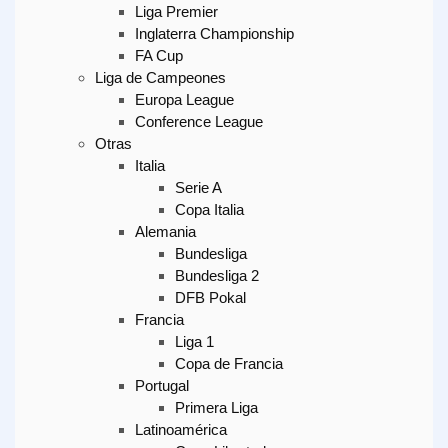
Liga Premier
Inglaterra Championship
FA Cup
Liga de Campeones
Europa League
Conference League
Otras
Italia
Serie A
Copa Italia
Alemania
Bundesliga
Bundesliga 2
DFB Pokal
Francia
Liga 1
Copa de Francia
Portugal
Primera Liga
Latinoamérica