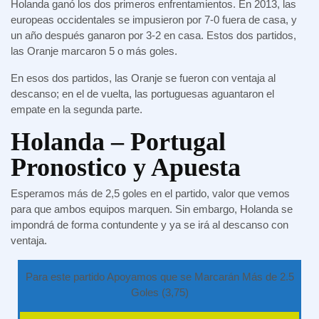
Holanda ganó los dos primeros enfrentamientos. En 2013, las
europeas occidentales se impusieron por 7-0 fuera de casa, y
un año después ganaron por 3-2 en casa. Estos dos partidos,
las Oranje marcaron 5 o más goles.
En esos dos partidos, las Oranje se fueron con ventaja al
descanso; en el de vuelta, las portuguesas aguantaron el
empate en la segunda parte.
Holanda – Portugal
Pronostico y Apuesta
Esperamos más de 2,5 goles en el partido, valor que vemos
para que ambos equipos marquen. Sin embargo, Holanda se
impondrá de forma contundente y ya se irá al descanso con
ventaja.
Para este partido Apoyamos que se Marcarán Más de 2.5
Goles (3,75)