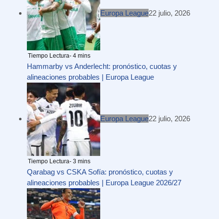
Europa League
22 julio, 2026
Hammarby vs Anderlecht: pronóstico, cuotas y
alineaciones probables | Europa League
Europa League
22 julio, 2026
Qarabag vs CSKA Sofía: pronóstico, cuotas y
alineaciones probables | Europa League 2026/27