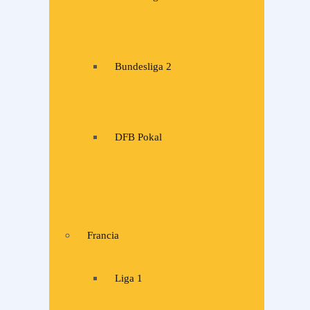
Bundesliga 2
DFB Pokal
Francia
Liga 1