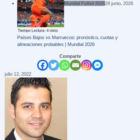
Mundial Futbol 2026
28 junio, 2026
Países Bajos vs Marruecos: pronóstico, cuotas y
alineaciones probables | Mundial 2026
Comparte
julio 12, 2022