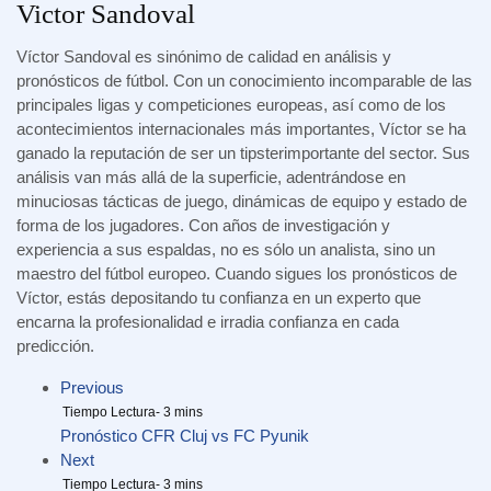
Victor Sandoval
Víctor Sandoval es sinónimo de calidad en análisis y
pronósticos de fútbol. Con un conocimiento incomparable de las
principales ligas y competiciones europeas, así como de los
acontecimientos internacionales más importantes, Víctor se ha
ganado la reputación de ser un tipsterimportante del sector. Sus
análisis van más allá de la superficie, adentrándose en
minuciosas tácticas de juego, dinámicas de equipo y estado de
forma de los jugadores. Con años de investigación y
experiencia a sus espaldas, no es sólo un analista, sino un
maestro del fútbol europeo. Cuando sigues los pronósticos de
Víctor, estás depositando tu confianza en un experto que
encarna la profesionalidad e irradia confianza en cada
predicción.
Previous
Pronóstico CFR Cluj vs FC Pyunik
Next