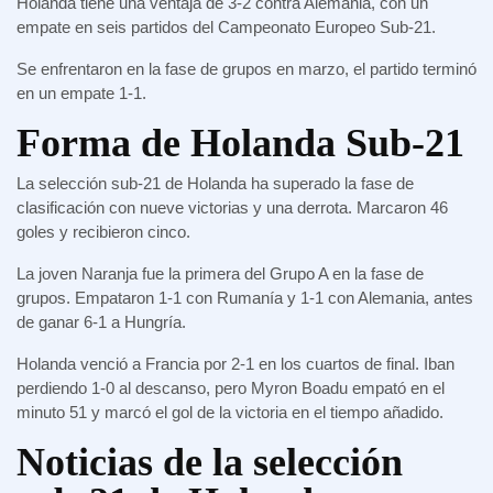
Holanda tiene una ventaja de 3-2 contra Alemania, con un
empate en seis partidos del Campeonato Europeo Sub-21.
Se enfrentaron en la fase de grupos en marzo, el partido terminó
en un empate 1-1.
Forma de Holanda Sub-21
La selección sub-21 de Holanda ha superado la fase de
clasificación con nueve victorias y una derrota. Marcaron 46
goles y recibieron cinco.
La joven Naranja fue la primera del Grupo A en la fase de
grupos. Empataron 1-1 con Rumanía y 1-1 con Alemania, antes
de ganar 6-1 a Hungría.
Holanda venció a Francia por 2-1 en los cuartos de final. Iban
perdiendo 1-0 al descanso, pero Myron Boadu empató en el
minuto 51 y marcó el gol de la victoria en el tiempo añadido.
Noticias de la selección