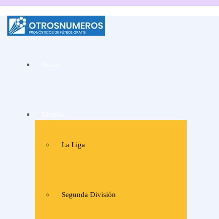
La mejor web de
Pronósticos de fútbol
Inicio
y consejos de apuestas
de expertos
España
La Liga
Segunda División