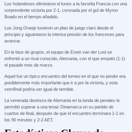
Los holandeses eliminaron el lunes a la favorita Francia con una
sorprendente victoria por 2-1, coronada por el gol de Myron
Boadu en el tiempo añadido.
Los Jong Oranje tuvieron un plan de juego claro desde el
principio y aguantaron la intensa presión de los franceses para
avanzar.
En la fase de grupos, el equipo de Erwin van der Looi se
enfrentó a un rival conocido, Alemania, con el que empató (1-1)
el pasado mes de marzo.
Aquel fue un típico encuentro del torneo en el que no perder era
posiblemente más importante que ir a por la victoria, y esta
semifinal podría ser igual de temible.
La venerada destreza de Alemania en la tanda de penales le
permitió superar a una tenaz Dinamarca en su partido de
cuartos de final, después de que el encuentro terminara 1-1 en
los 90 minutos y 2-2 AET.