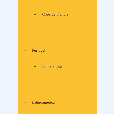
Copa de Francia
Portugal
Primera Liga
Latinoamérica