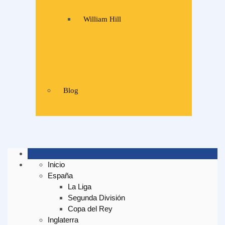
William Hill
Blog
Inicio
España
La Liga
Segunda División
Copa del Rey
Inglaterra