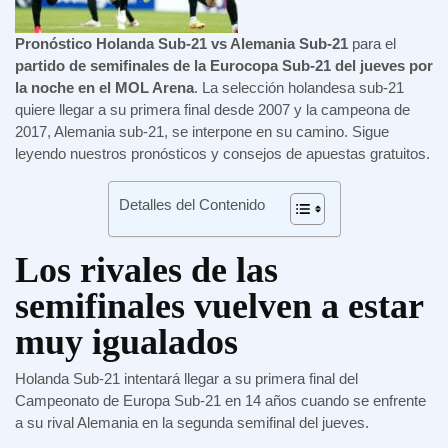
Pronóstico Holanda Sub-21 vs Alemania Sub-21
para el
partido de semifinales de la Eurocopa Sub-21 del jueves por
la noche en el MOL Arena
. La selección holandesa sub-21
quiere llegar a su primera final desde 2007 y la campeona de
2017, Alemania sub-21, se interpone en su camino. Sigue
leyendo nuestros pronósticos y consejos de apuestas gratuitos.
Detalles del Contenido
Los rivales de las
semifinales vuelven a estar
muy igualados
Holanda Sub-21 intentará llegar a su primera final del
Campeonato de Europa Sub-21 en 14 años cuando se enfrente
a su rival Alemania en la segunda semifinal del jueves.