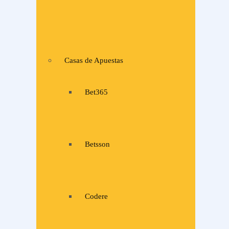
Casas de Apuestas
Bet365
Betsson
Codere