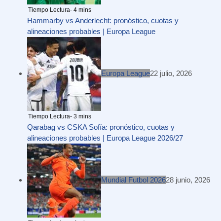
Hammarby vs Anderlecht: pronóstico, cuotas y
alineaciones probables | Europa League
Europa League
22 julio, 2026
Qarabag vs CSKA Sofía: pronóstico, cuotas y
alineaciones probables | Europa League 2026/27
Mundial Futbol 2026
28 junio, 2026