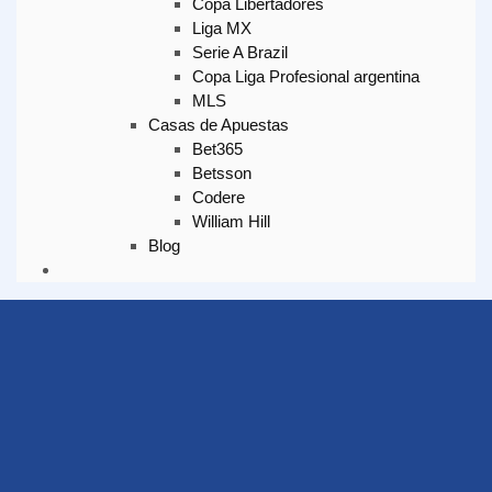
Copa Libertadores
Liga MX
Serie A Brazil
Copa Liga Profesional argentina
MLS
Casas de Apuestas
Bet365
Betsson
Codere
William Hill
Blog