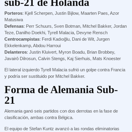
sub-21 de Holanda
Porteros
: Kjell Scherpen, Justin Bijlow, Maarten Paes, Azor
Matusiwa
Defensas
: Perr Schuurs, Sven Botman, Mitchel Bakker, Jordan
Teze, Danilho Doekhi, Tyrell Malacia, Devyne Rensch
Centrocampistas
: Ferdi Kadıoğlu, Dani de Wit, Jurgen
Ekkelenkamp, Abdou Harroui
Delanteros
: Justin Kluivert, Myron Boadu, Brian Brobbey,
Javairô Dilrosun, Calvin Stengs, Kaj Sierhuis, Mats Knoester
El lateral izquierdo Tyrell Malacia sufrió un golpe contra Francia
y podría ser sustituido por Mitchel Bakker.
Forma de Alemania Sub-
21
Alemania ganó seis partidos con dos derrotas en la fase de
clasificación, ambas contra Bélgica.
El equipo de Stefan Kuntz avanzó a las rondas eliminatorias