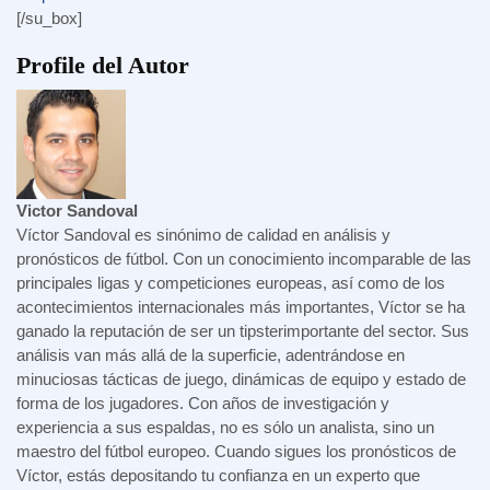
[/su_box]
Profile del Autor
Victor Sandoval
Víctor Sandoval es sinónimo de calidad en análisis y
pronósticos de fútbol. Con un conocimiento incomparable de las
principales ligas y competiciones europeas, así como de los
acontecimientos internacionales más importantes, Víctor se ha
ganado la reputación de ser un tipsterimportante del sector. Sus
análisis van más allá de la superficie, adentrándose en
minuciosas tácticas de juego, dinámicas de equipo y estado de
forma de los jugadores. Con años de investigación y
experiencia a sus espaldas, no es sólo un analista, sino un
maestro del fútbol europeo. Cuando sigues los pronósticos de
Víctor, estás depositando tu confianza en un experto que