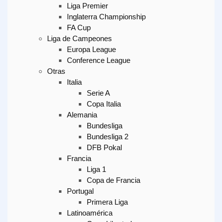
Liga Premier
Inglaterra Championship
FA Cup
Liga de Campeones
Europa League
Conference League
Otras
Italia
Serie A
Copa Italia
Alemania
Bundesliga
Bundesliga 2
DFB Pokal
Francia
Liga 1
Copa de Francia
Portugal
Primera Liga
Latinoamérica