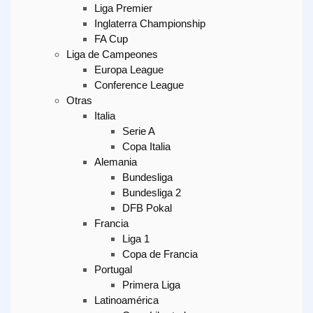
Liga Premier
Inglaterra Championship
FA Cup
Liga de Campeones
Europa League
Conference League
Otras
Italia
Serie A
Copa Italia
Alemania
Bundesliga
Bundesliga 2
DFB Pokal
Francia
Liga 1
Copa de Francia
Portugal
Primera Liga
Latinoamérica