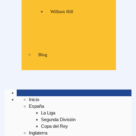
William Hill
Blog
Inicio
España
La Liga
Segunda División
Copa del Rey
Inglaterra