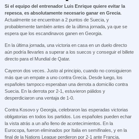
Si el equipo del entrenador Luis Enrique quiere evitar la
repesca
,
es absolutamente necesario ganar en Grecia
.
Actualmente se encuentran a 2 puntos de Suecia, y
probablemente también antes de la última jornada, ya que se
espera que los escandinavos ganen en Georgia.
En la última jornada, una victoria en casa en un duelo directo
aún podría llevarles a superar a los suecos y conseguir el billete
directo para el Mundial de Qatar.
Cayeron dos veces. Justo al principio, cuando no consiguieron
más que un empate a uno contra Grecia. Desde luego, los
españoles tampoco esperaban una derrota a domicilio contra
Suecia. En la derrota por 2-1, estuvieron pálidos y
desperdiciaron una ventaja de 1-0.
Contra Kosovo y Georgia, celebraron las esperadas victorias
obligatorias en todos los partidos. Los españoles pueden echar
la vista atrás a un año lleno de acontecimientos. En la
Eurocopa, fueron eliminados por Italia en semifinales, y en la
final de la Nations League perdieron por 2-1 ante Francia.