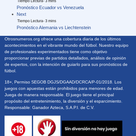
Pronóstico Ecuador vs Venezuela
Next
Pronóstico Alemania vs Liechtenstein
Otrosnumeros.org ofrece una cobertura diaria de los últimos
acontecimientos en el vibrante mundo del fútbol. Nuestro equipo
de profesionales experimentados tiene como objetivo
proporcionar previas de partidos detallados, análisis de opinión
de expertos, con la intención de guiarlo para sus pronósticos de
fútbol.
18+, Permiso SEGOB DGJS/DGAAD/DCRCA/P-01/2018. Los
juegos con apuestas están prohibidos para menores de edad.
Juega de manera responsable. El juego tiene el principal
propósito del entretenimiento, la diversión y el esparcimiento.
Responsable: Ganador Azteca, S.A.P.I. de C.V.