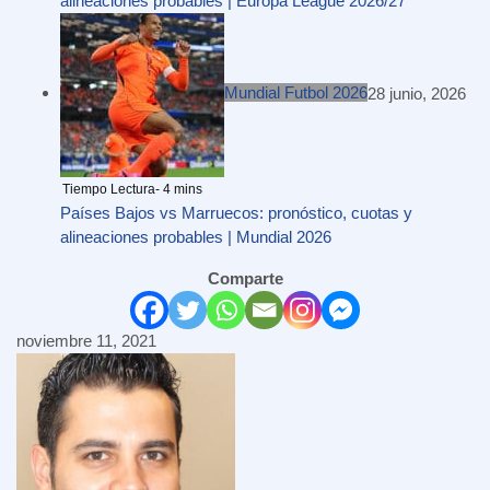
alineaciones probables | Europa League 2026/27
Mundial Futbol 2026
28 junio, 2026
Países Bajos vs Marruecos: pronóstico, cuotas y
alineaciones probables | Mundial 2026
Comparte
noviembre 11, 2021