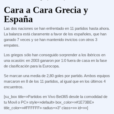
Cara a Cara Grecia y
España
Las dos naciones se han enfrentado en 11 partidos hasta ahora.
La balanza está claramente a favor de los españoles, que han
ganado 7 veces y se han mantenido invictos con otros 3
empates.
Los griegos sólo han conseguido sorprender a los ibéricos en
una ocasión: en 2003 ganaron por 1:0 fuera de casa en la fase
de clasificación para la Eurocopa.
Se marcan una media de 2,80 goles por partido. Ambos equipos
marcaron en 8 de los 11 partidos, al igual que en los últimos 4
encuentros.
[su_box title=»Partidos en Vivo Bet365 desde la comodidad de
tu Movil o PC» style=»default» box_color=»#1E73BE»
title_color=»#FFFFFF» radius=»3″ class=»» id=»»]