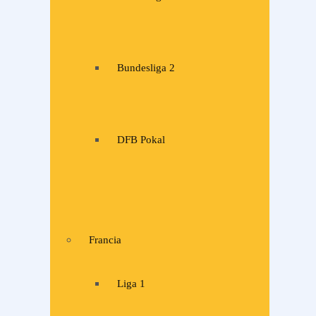
Bundesliga 2
DFB Pokal
Francia
Liga 1