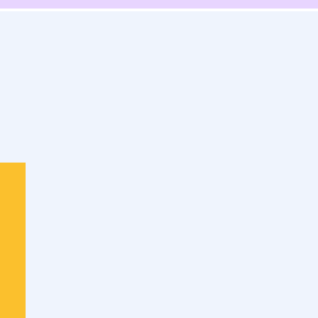
Pronósticos de fútbol y