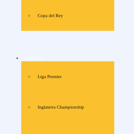
Copa del Rey
Inglaterra
Liga Premier
Inglaterra Championship