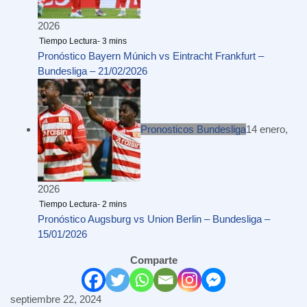
2026
Pronóstico Bayern Múnich vs Eintracht Frankfurt –
Bundesliga – 21/02/2026
Pronosticos Bundesliga
14 enero,
2026
Pronóstico Augsburg vs Union Berlin – Bundesliga –
15/01/2026
Comparte
septiembre 22, 2024