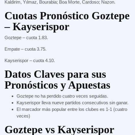
Kaldirim, Yılmaz, Bourabia; Boa Morte, Cardoso; Nazon.
Cuotas Pronóstico Goztepe
– Kayserispor
Goztepe – cuota 1.83.
Empate – cuota 3.75.
Kayserispor – cuota 4.10.
Datos Claves para sus
Pronósticos y Apuestas
Goztepe no ha perdido cuatro veces seguidas.
Kayserispor lleva nueve partidos consecutivos sin ganar.
El marcador más popular entre los clubes es 1-1 (cuatro
veces)
Goztepe vs Kayserispor