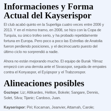
Informaciones y Forma
Actual del Kayserispor
El club acabó quinto en la Superliga cuatro veces entre 2006 y
2013. Y en el mismo tramo, en 2008, se hizo con la Copa de
Turquía, su único trofeo serio, y ha probado repetidamente
fortuna en Europa. Pero poco a poco las Estrellas de Anatolia
fueron perdiendo posiciones, y el decimocuarto puesto del
último ciclo no sorprendió a nadie.
Ahora no están mejorando mucho. El equipo de Burak Yilmaz
empezó con una derrota ante el Sivasspor, seguida de empates
contra el Konyaspor, el Eyüpspor y el Trabzonspor.
Alineaciones posibles
Goztepe
: Liz; Altikardes, Heliton, Bokele; Sangare, Dennis,
Solet, Silva; Tijanic; Cardoso, Juan.
Kayserispor
: Piri; Kocaman, Jeanvier, Attamah, Carole;