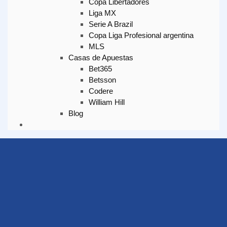
Copa Libertadores
Liga MX
Serie A Brazil
Copa Liga Profesional argentina
MLS
Casas de Apuestas
Bet365
Betsson
Codere
William Hill
Blog