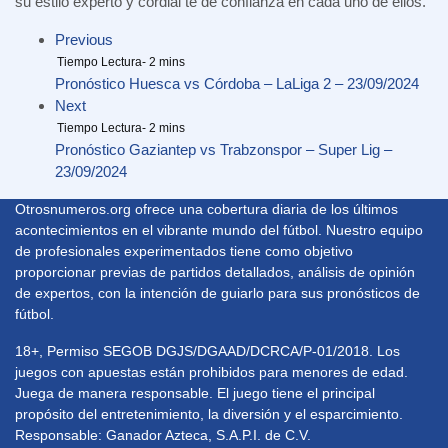
su estilo experto y cordial te dé confianza en cada uno de ellos.
Previous
Pronóstico Huesca vs Córdoba – LaLiga 2 – 23/09/2024
Next
Pronóstico Gaziantep vs Trabzonspor – Super Lig –
23/09/2024
Otrosnumeros.org ofrece una cobertura diaria de los últimos
acontecimientos en el vibrante mundo del fútbol. Nuestro equipo
de profesionales experimentados tiene como objetivo
proporcionar previas de partidos detallados, análisis de opinión
de expertos, con la intención de guiarlo para sus pronósticos de
fútbol.
18+, Permiso SEGOB DGJS/DGAAD/DCRCA/P-01/2018. Los
juegos con apuestas están prohibidos para menores de edad.
Juega de manera responsable. El juego tiene el principal
propósito del entretenimiento, la diversión y el esparcimiento.
Responsable: Ganador Azteca, S.A.P.I. de C.V.