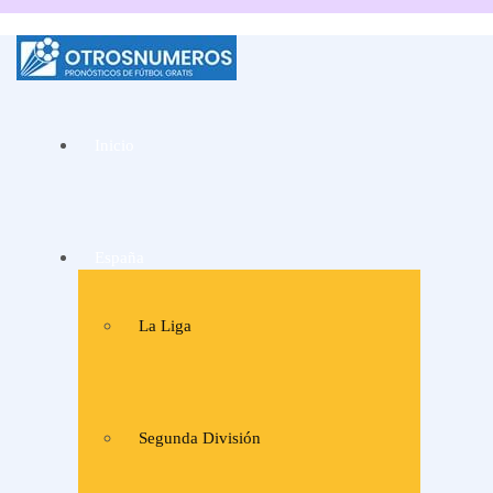
La mejor web de
Pronósticos de fútbol
Inicio
y consejos de apuestas
de expertos
España
La Liga
Segunda División