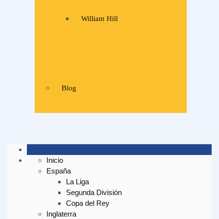
William Hill
Blog
Inicio
España
La Liga
Segunda División
Copa del Rey
Inglaterra