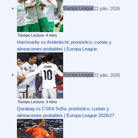
Europa League
22 julio, 2026
Hammarby vs Anderlecht: pronóstico, cuotas y
alineaciones probables | Europa League
Europa League
22 julio, 2026
Qarabag vs CSKA Sofía: pronóstico, cuotas y
alineaciones probables | Europa League 2026/27