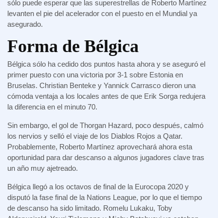
sólo puede esperar que las superestrellas de Roberto Martínez
levanten el pie del acelerador con el puesto en el Mundial ya
asegurado.
Forma de Bélgica
Bélgica sólo ha cedido dos puntos hasta ahora y se aseguró el
primer puesto con una victoria por 3-1 sobre Estonia en
Bruselas. Christian Benteke y Yannick Carrasco dieron una
cómoda ventaja a los locales antes de que Erik Sorga redujera
la diferencia en el minuto 70.
Sin embargo, el gol de Thorgan Hazard, poco después, calmó
los nervios y selló el viaje de los Diablos Rojos a Qatar.
Probablemente, Roberto Martínez aprovechará ahora esta
oportunidad para dar descanso a algunos jugadores clave tras
un año muy ajetreado.
Bélgica llegó a los octavos de final de la Eurocopa 2020 y
disputó la fase final de la Nations League, por lo que el tiempo
de descanso ha sido limitado. Romelu Lukaku, Toby