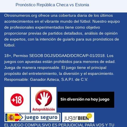
Pronóstico República Checa vs Estonia
Otrosnumeros.org ofrece una cobertura diaria de los últimos
acontecimientos en el vibrante mundo del fútbol. Nuestro equipo
de profesionales experimentados tiene como objetivo
proporcionar previas de partidos detallados, análisis de opinión
de expertos, con la intención de guiarlo para sus pronósticos de
fútbol.
18+, Permiso SEGOB DGJS/DGAAD/DCRCA/P-01/2018. Los
juegos con apuestas están prohibidos para menores de edad.
Juega de manera responsable. El juego tiene el principal
propósito del entretenimiento, la diversión y el esparcimiento.
Responsable: Ganador Azteca, S.A.P.I. de C.V.
EL JUEGO COMPULSIVO ES PERJUDICIAL PARA VOS Y TU