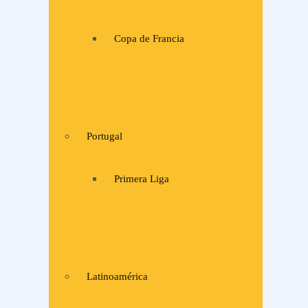
Copa de Francia
Portugal
Primera Liga
Latinoamérica