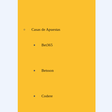
Casas de Apuestas
Bet365
Betsson
Codere