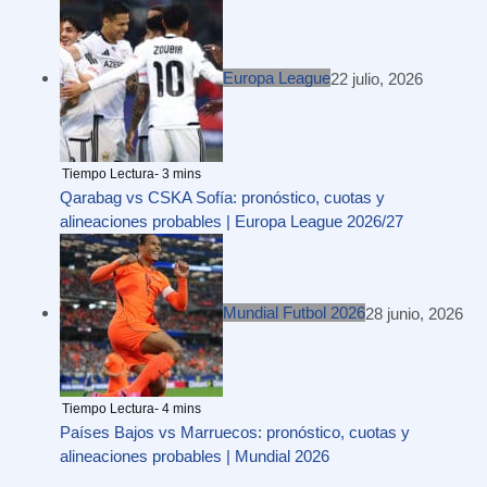
Europa League
22 julio, 2026
Qarabag vs CSKA Sofía: pronóstico, cuotas y
alineaciones probables | Europa League 2026/27
Mundial Futbol 2026
28 junio, 2026
Países Bajos vs Marruecos: pronóstico, cuotas y
alineaciones probables | Mundial 2026