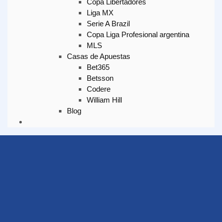
Copa Libertadores
Liga MX
Serie A Brazil
Copa Liga Profesional argentina
MLS
Casas de Apuestas
Bet365
Betsson
Codere
William Hill
Blog