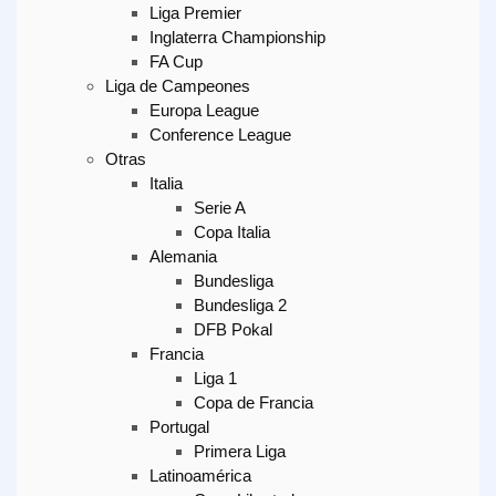
Liga Premier
Inglaterra Championship
FA Cup
Liga de Campeones
Europa League
Conference League
Otras
Italia
Serie A
Copa Italia
Alemania
Bundesliga
Bundesliga 2
DFB Pokal
Francia
Liga 1
Copa de Francia
Portugal
Primera Liga
Latinoamérica