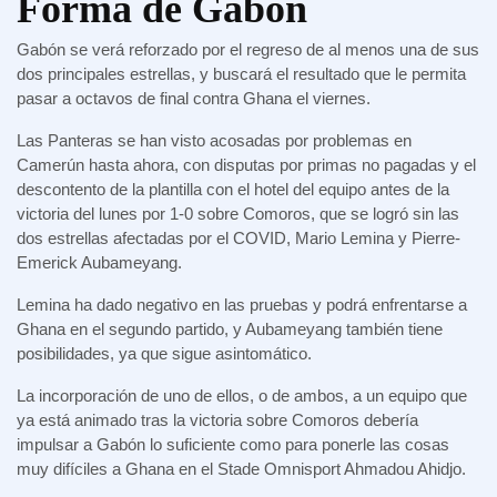
Forma de Gabon
Gabón se verá reforzado por el regreso de al menos una de sus
dos principales estrellas, y buscará el resultado que le permita
pasar a octavos de final contra Ghana el viernes.
Las Panteras se han visto acosadas por problemas en
Camerún hasta ahora, con disputas por primas no pagadas y el
descontento de la plantilla con el hotel del equipo antes de la
victoria del lunes por 1-0 sobre Comoros, que se logró sin las
dos estrellas afectadas por el COVID, Mario Lemina y Pierre-
Emerick Aubameyang.
Lemina ha dado negativo en las pruebas y podrá enfrentarse a
Ghana en el segundo partido, y Aubameyang también tiene
posibilidades, ya que sigue asintomático.
La incorporación de uno de ellos, o de ambos, a un equipo que
ya está animado tras la victoria sobre Comoros debería
impulsar a Gabón lo suficiente como para ponerle las cosas
muy difíciles a Ghana en el Stade Omnisport Ahmadou Ahidjo.