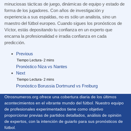
minuciosas tácticas de juego, dinámicas de equipo y estado de
forma de los jugadores. Con años de investigación y
experiencia a sus espaldas, no es sólo un analista, sino un
maestro del fútbol europeo. Cuando sigues los pronósticos de
Víctor, estás depositando tu confianza en un experto que
encarna la profesionalidad e irradia confianza en cada
predicción.
Previous
Pronóstico Niza vs Nantes
Next
Pronóstico Borussia Dortmund vs Freiburg
Otrosnumeros.org ofrece una cobertura diaria de los últimos
acontecimientos en el vibrante mundo del fútbol. Nuestro equipo
de profesionales experimentados tiene como objetivo
proporcionar previas de partidos detallados, análisis de opinión
de expertos, con la intención de guiarlo para sus pronósticos de
fútbol.