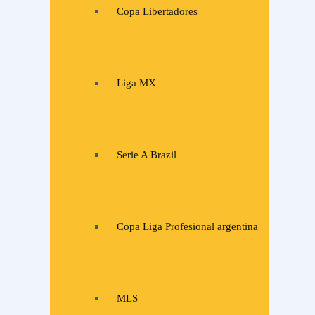
Copa Libertadores
Liga MX
Serie A Brazil
Copa Liga Profesional argentina
MLS