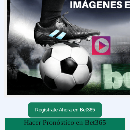
Regístrate Ahora en Bet365
Hacer Pronóstico en Bet365