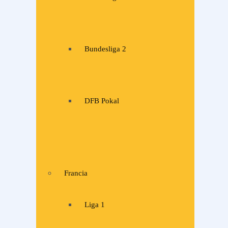
Bundesliga 2
DFB Pokal
Francia
Liga 1