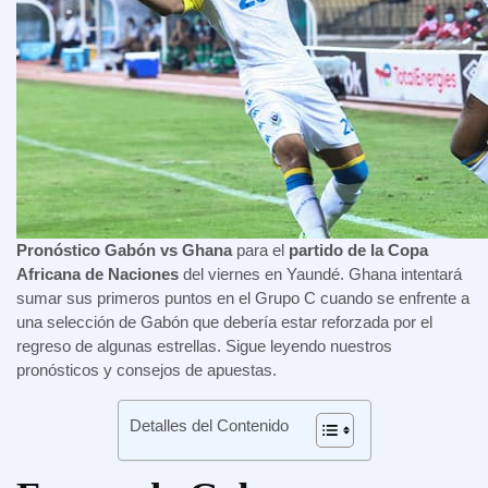
Pronóstico Gabón vs Ghana
para el
partido de la Copa
Africana de Naciones
del viernes en Yaundé. Ghana intentará
sumar sus primeros puntos en el Grupo C cuando se enfrente a
una selección de Gabón que debería estar reforzada por el
regreso de algunas estrellas. Sigue leyendo nuestros
pronósticos y consejos de apuestas.
Detalles del Contenido