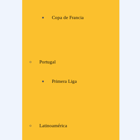
Copa de Francia
Portugal
Primera Liga
Latinoamérica