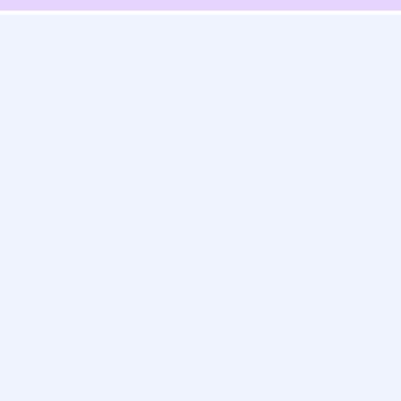
 consejos de apuestas