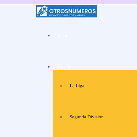
La mejor web de 
de expertos
Inicio
España
La Liga
Segunda División