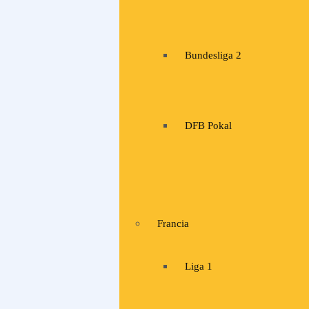
Bundesliga 2
DFB Pokal
Francia
Liga 1