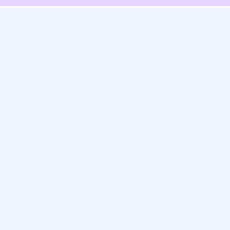
 consejos de apuestas