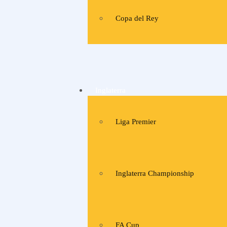
Copa del Rey
Inglaterra
Liga Premier
Inglaterra Championship
FA Cup