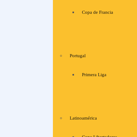
Copa de Francia
Portugal
Primera Liga
Latinoamérica