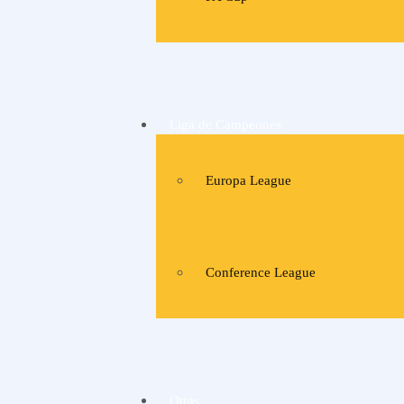
Liga de Campeones
Europa League
Conference League
Otras