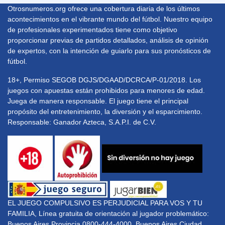
Otrosnumeros.org ofrece una cobertura diaria de los últimos
acontecimientos en el vibrante mundo del fútbol. Nuestro equipo
de profesionales experimentados tiene como objetivo
proporcionar previas de partidos detallados, análisis de opinión
de expertos, con la intención de guiarlo para sus pronósticos de
fútbol.
18+, Permiso SEGOB DGJS/DGAAD/DCRCA/P-01/2018. Los
juegos con apuestas están prohibidos para menores de edad.
Juega de manera responsable. El juego tiene el principal
propósito del entretenimiento, la diversión y el esparcimiento.
Responsable: Ganador Azteca, S.A.P.I. de C.V.
EL JUEGO COMPULSIVO ES PERJUDICIAL PARA VOS Y TU
FAMILIA, Línea gratuita de orientación al jugador problemático:
Buenos Aires Provincia 0800-444-4000, Buenos Aires Ciudad