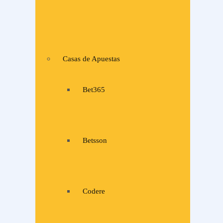
Casas de Apuestas
Bet365
Betsson
Codere