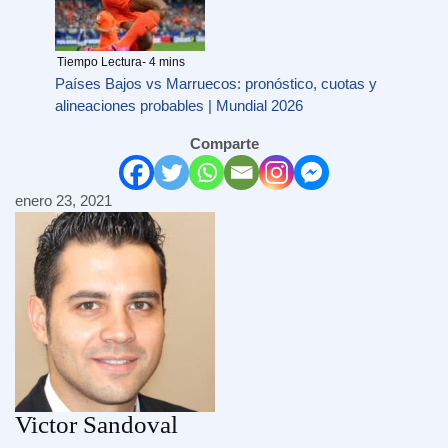
Países Bajos vs Marruecos: pronóstico, cuotas y
alineaciones probables | Mundial 2026
Comparte
enero 23, 2021
Victor Sandoval