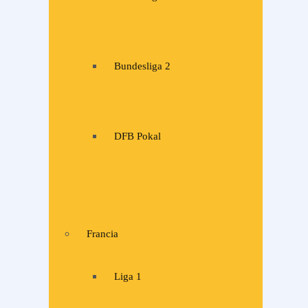
Bundesliga 2
DFB Pokal
Francia
Liga 1