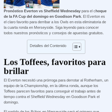
Pronóstico Everton vs Sheffield Wednesday
para el c
hoque
de la FA Cup del domingo en Goodison Park
. El Everton es
el claro favorito para derribar a los Owls en esta eliminatoria de
la cuarta ronda en Merseyside. Siga leyendo para conocer
todos nuestros pronósticos y consejos de apuestas gratuitos.
Detalles del Contenido
Los Toffees, favoritos para
brillar
El Everton necesitó una prórroga para derrotar al Rotherham, un
equipo de la Championship, en la última ronda, aunque los
Toffees parecen favoritos para conseguir el trabajo antes de
tiempo contra el Sheffield Wednesday en Goodison Park el
domingo.
El partido de los Búhos en Merseyside será el primero que