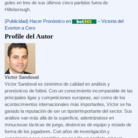
goles en tres de sus últimos cinco partidos fuera de
Hillsborough.
(Publicidad) Hacer Pronóstico en
– Victoria del
Everton a Cero
Profile del Autor
Victor Sandoval
Víctor Sandoval es sinónimo de calidad en análisis y
pronósticos de fútbol. Con un conocimiento incomparable de las
principales ligas y competiciones europeas, así como de los
acontecimientos internacionales más importantes, Víctor se ha
ganado la reputación de ser un tipsterimportante del sector. Sus
análisis van más allá de la superficie, adentrándose en
minuciosas tácticas de juego, dinámicas de equipo y estado de
forma de los jugadores. Con años de investigación y