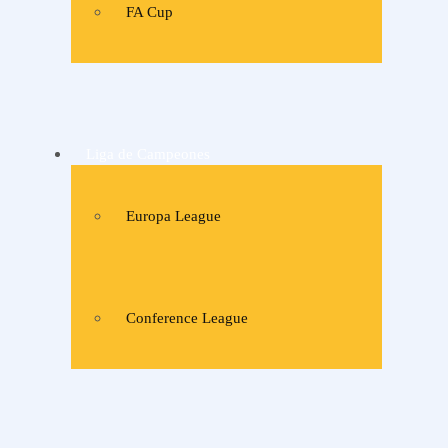
FA Cup
Liga de Campeones
Europa League
Conference League