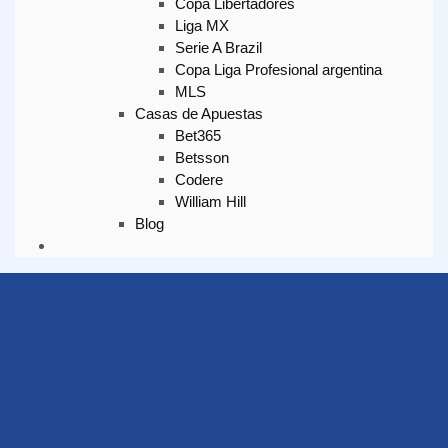
Copa Libertadores
Liga MX
Serie A Brazil
Copa Liga Profesional argentina
MLS
Casas de Apuestas
Bet365
Betsson
Codere
William Hill
Blog