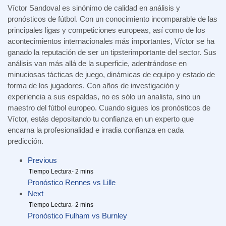
Víctor Sandoval es sinónimo de calidad en análisis y
pronósticos de fútbol. Con un conocimiento incomparable de las
principales ligas y competiciones europeas, así como de los
acontecimientos internacionales más importantes, Víctor se ha
ganado la reputación de ser un tipsterimportante del sector. Sus
análisis van más allá de la superficie, adentrándose en
minuciosas tácticas de juego, dinámicas de equipo y estado de
forma de los jugadores. Con años de investigación y
experiencia a sus espaldas, no es sólo un analista, sino un
maestro del fútbol europeo. Cuando sigues los pronósticos de
Víctor, estás depositando tu confianza en un experto que
encarna la profesionalidad e irradia confianza en cada
predicción.
Previous
Pronóstico Rennes vs Lille
Next
Pronóstico Fulham vs Burnley