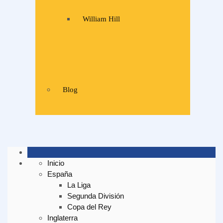
William Hill
Blog
Inicio
España
La Liga
Segunda División
Copa del Rey
Inglaterra