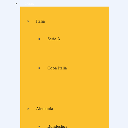
Otras
Italia
Serie A
Copa Italia
Alemania
Bundesliga