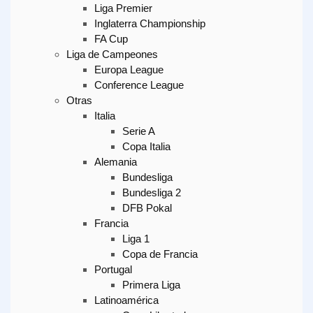
Liga Premier
Inglaterra Championship
FA Cup
Liga de Campeones
Europa League
Conference League
Otras
Italia
Serie A
Copa Italia
Alemania
Bundesliga
Bundesliga 2
DFB Pokal
Francia
Liga 1
Copa de Francia
Portugal
Primera Liga
Latinoamérica