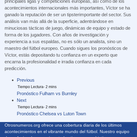
principales ligas y competiciones europeas, así como de los
acontecimientos internacionales más importantes, Víctor se ha
ganado la reputación de ser un tipsterimportante del sector. Sus
análisis van más allá de la superficie, adentrándose en
minuciosas tácticas de juego, dinámicas de equipo y estado de
forma de los jugadores. Con años de investigación y
experiencia a sus espaldas, no es sólo un analista, sino un
maestro del fútbol europeo. Cuando sigues los pronósticos de
Víctor, estás depositando tu confianza en un experto que
encarna la profesionalidad e irradia confianza en cada
predicción.
Previous
Pronóstico Fulham vs Burnley
Next
Pronóstico Chelsea vs Luton Town
Otrosnumeros.org ofrece una cobertura diaria de los últimos
acontecimientos en el vibrante mundo del fútbol. Nuestro equipo