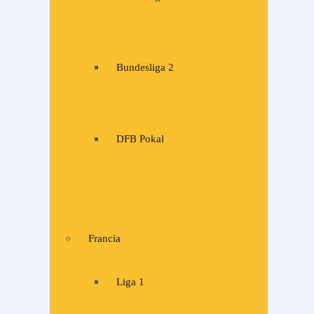
Bundesliga 2
DFB Pokal
Francia
Liga 1