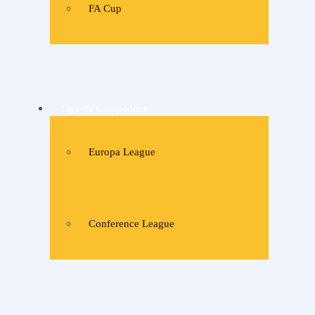
FA Cup
Liga de Campeones
Europa League
Conference League