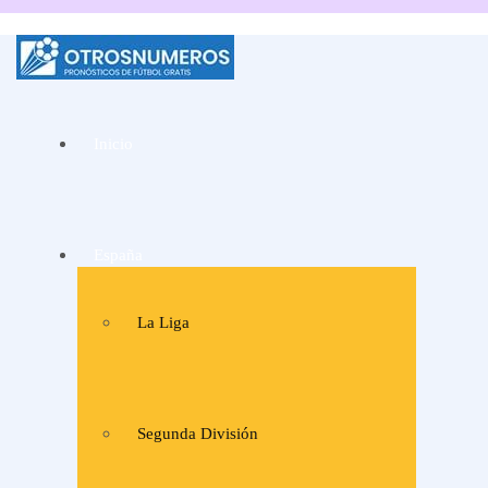
La mejor web de
Pronósticos de fútbol
Inicio
y consejos de apuestas
de expertos
España
La Liga
Segunda División