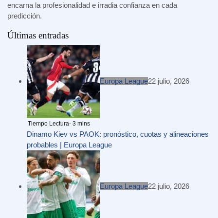
encarna la profesionalidad e irradia confianza en cada
predicción.
Últimas entradas
Europa League
22 julio, 2026
Dinamo Kiev vs PAOK: pronóstico, cuotas y alineaciones
probables | Europa League
Europa League
22 julio, 2026