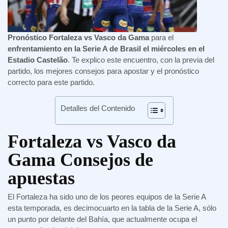
Pronóstico Fortaleza vs Vasco da Gama
para el
enfrentamiento en la Serie A de Brasil el miércoles en el
Estadio Castelão
. Te explico este encuentro, con la previa del
partido, los mejores consejos para apostar y el pronóstico
correcto para este partido.
Detalles del Contenido
Fortaleza vs Vasco da
Gama Consejos de
apuestas
El Fortaleza ha sido uno de los peores equipos de la Serie A
esta temporada, es decimocuarto en la tabla de la Serie A, sólo
un punto por delante del Bahía, que actualmente ocupa el