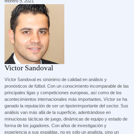
febrero 9, 2021
Victor Sandoval
Víctor Sandoval es sinónimo de calidad en análisis y
pronósticos de fútbol. Con un conocimiento incomparable de las
principales ligas y competiciones europeas, así como de los
acontecimientos internacionales más importantes, Víctor se ha
ganado la reputación de ser un tipsterimportante del sector. Sus
análisis van más allá de la superficie, adentrándose en
minuciosas tácticas de juego, dinámicas de equipo y estado de
forma de los jugadores. Con años de investigación y
experiencia a sus espaldas, no es sólo un analista, sino un