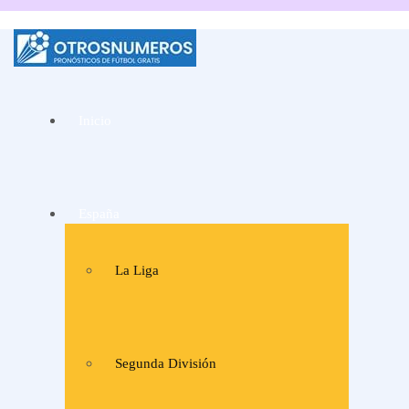
La mejor web de
Pronósticos de fútbol
Inicio
y consejos de apuestas
de expertos
España
La Liga
Segunda División