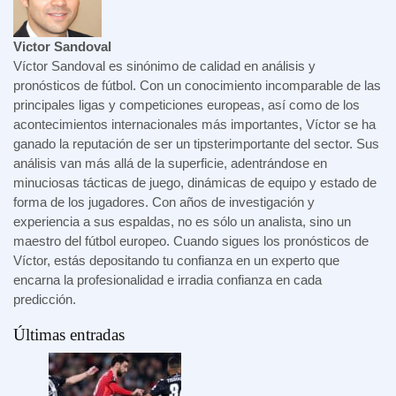
Victor Sandoval
Víctor Sandoval es sinónimo de calidad en análisis y
pronósticos de fútbol. Con un conocimiento incomparable de las
principales ligas y competiciones europeas, así como de los
acontecimientos internacionales más importantes, Víctor se ha
ganado la reputación de ser un tipsterimportante del sector. Sus
análisis van más allá de la superficie, adentrándose en
minuciosas tácticas de juego, dinámicas de equipo y estado de
forma de los jugadores. Con años de investigación y
experiencia a sus espaldas, no es sólo un analista, sino un
maestro del fútbol europeo. Cuando sigues los pronósticos de
Víctor, estás depositando tu confianza en un experto que
encarna la profesionalidad e irradia confianza en cada
predicción.
Últimas entradas