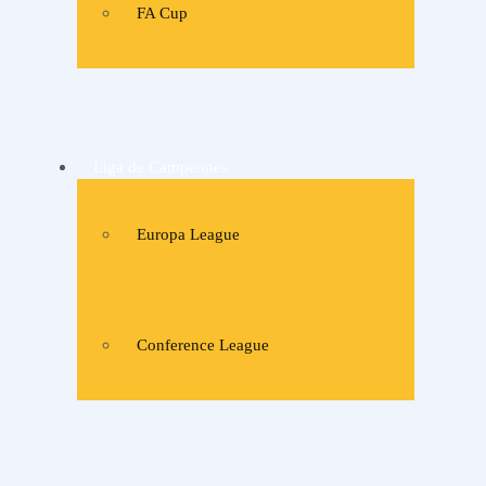
FA Cup
Liga de Campeones
Europa League
Conference League