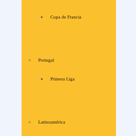
Copa de Francia
Portugal
Primera Liga
Latinoamérica