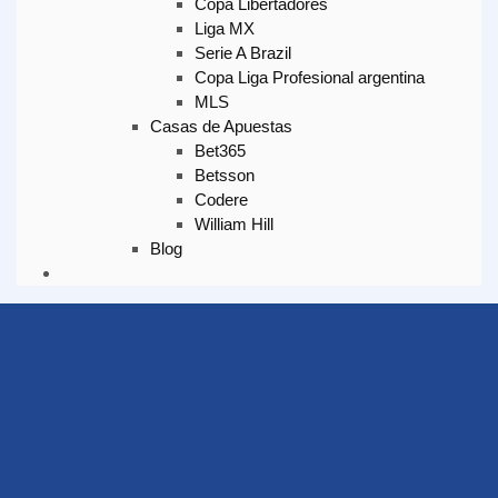
Copa Libertadores
Liga MX
Serie A Brazil
Copa Liga Profesional argentina
MLS
Casas de Apuestas
Bet365
Betsson
Codere
William Hill
Blog