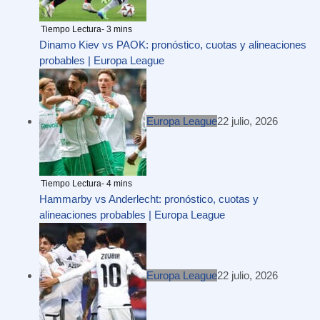
Dinamo Kiev vs PAOK: pronóstico, cuotas y alineaciones
probables | Europa League
Europa League
22 julio, 2026
Hammarby vs Anderlecht: pronóstico, cuotas y
alineaciones probables | Europa League
Europa League
22 julio, 2026