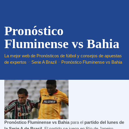
Pronóstico
Fluminense vs Bahia
La mejor web de Pronósticos de fútbol y consejos de apuestas
de expertos
>
Serie A Brazil
>
Pronóstico Fluminense vs Bahia
Pronóstico Fluminense vs Bahia
para el
partido del lunes de
la Serie A de Brasil
. El partido se juega en Río de Janeiro