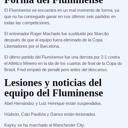
El Fluminense se encuentra en un mal momento de forma, ya
que no ha conseguido ganar en sus últimos seis partidos en
todas las competiciones.
El entrenador Roger Machado fue sustituido por Marcão
después de que el equipo fuera eliminado de la Copa
Libertadores por el Barcelona.
El último partido del Fluminense fue una derrota por 2-1 contra
el Atlético Mineiro en la ida de los cuartos de final de la Copa do
Brasil. Fred empató de penalti pero antes del descanso.
Lesiones y noticias del
equipo del Fluminense
Abel Hernández y Luiz Henrique están suspendidos.
Húdson, Caio Paulista y Ganso están lesionados
Kayky se ha marchado al Manchester City.