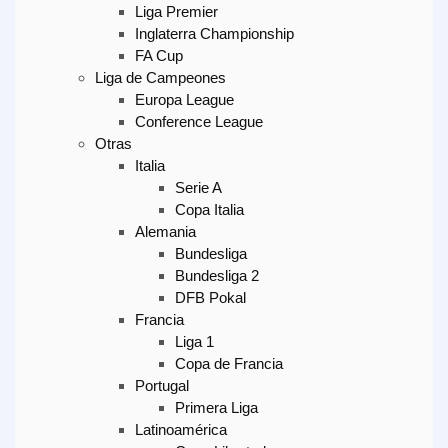
Liga Premier
Inglaterra Championship
FA Cup
Liga de Campeones
Europa League
Conference League
Otras
Italia
Serie A
Copa Italia
Alemania
Bundesliga
Bundesliga 2
DFB Pokal
Francia
Liga 1
Copa de Francia
Portugal
Primera Liga
Latinoamérica