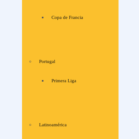
Copa de Francia
Portugal
Primera Liga
Latinoamérica