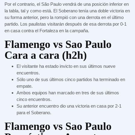
Por el contrario, el São Paulo vendrá de una posición inferior en
la tabla, tal y como está. El Soberano tenía una doble victoria en
su forma anterior, pero la rompió con una derrota en el último
partido. Los paulistas visitarán después de esa derrota por 0-1
en casa contra el Fortaleza en la campaña.
Flamengo vs Sao Paulo
Cara a cara (h2h)
El visitante ha estado invicto en sus últimos nueve
encuentros.
Sólo uno de sus últimos cinco partidos ha terminado en
empate.
Ambos equipos han marcado en tres de sus últimos
cinco encuentros.
Su anterior encuentro dio una victoria en casa por 2-1
para el Soberano.
Flamengo vs Sao Paulo