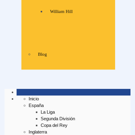
William Hill
Blog
Inicio
España
La Liga
Segunda División
Copa del Rey
Inglaterra