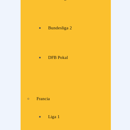
Bundesliga 2
DFB Pokal
Francia
Liga 1