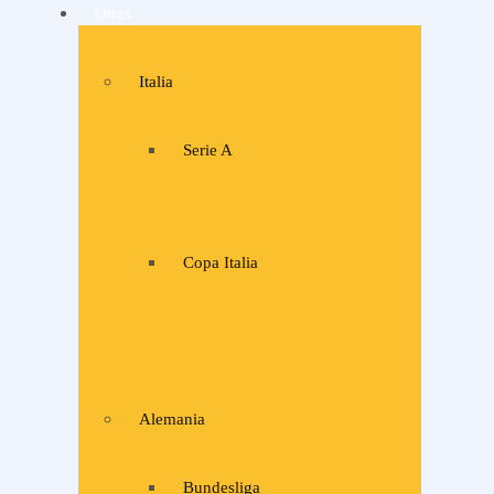
Otras
Italia
Serie A
Copa Italia
Alemania
Bundesliga