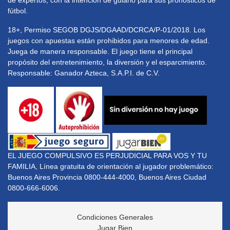
de expertos, con la intención de guiarlo para sus pronósticos de
fútbol.
18+, Permiso SEGOB DGJS/DGAAD/DCRCA/P-01/2018. Los
juegos con apuestas están prohibidos para menores de edad.
Juega de manera responsable. El juego tiene el principal
propósito del entretenimiento, la diversión y el esparcimiento.
Responsable: Ganador Azteca, S.A.P.I. de C.V.
EL JUEGO COMPULSIVO ES PERJUDICIAL PARA VOS Y TU
FAMILIA, Línea gratuita de orientación al jugador problemático:
Buenos Aires Provincia 0800-444-4000, Buenos Aires Ciudad
0800-666-6006.
Condiciones Generales
Jugar Bien