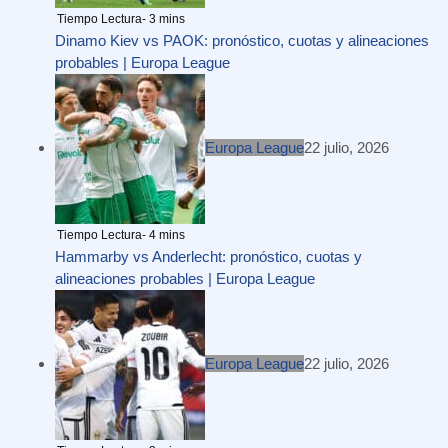
Dinamo Kiev vs PAOK: pronóstico, cuotas y alineaciones
probables | Europa League
Europa League
22 julio, 2026
Hammarby vs Anderlecht: pronóstico, cuotas y
alineaciones probables | Europa League
Europa League
22 julio, 2026