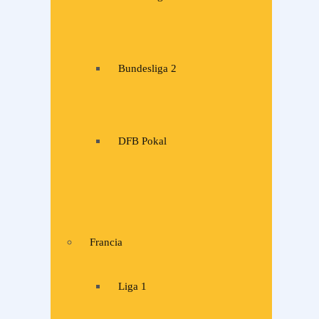
Bundesliga 2
DFB Pokal
Francia
Liga 1