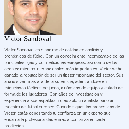
Victor Sandoval
Víctor Sandoval es sinónimo de calidad en análisis y
pronósticos de fútbol. Con un conocimiento incomparable de las
principales ligas y competiciones europeas, así como de los
acontecimientos internacionales más importantes, Víctor se ha
ganado la reputación de ser un tipsterimportante del sector. Sus
análisis van más allá de la superficie, adentrándose en
minuciosas tácticas de juego, dinámicas de equipo y estado de
forma de los jugadores. Con años de investigación y
experiencia a sus espaldas, no es sólo un analista, sino un
maestro del fútbol europeo. Cuando sigues los pronósticos de
Víctor, estás depositando tu confianza en un experto que
encarna la profesionalidad e irradia confianza en cada
predicción.