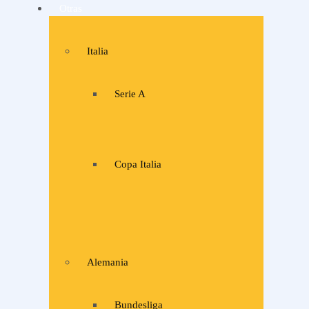
Otras
Italia
Serie A
Copa Italia
Alemania
Bundesliga