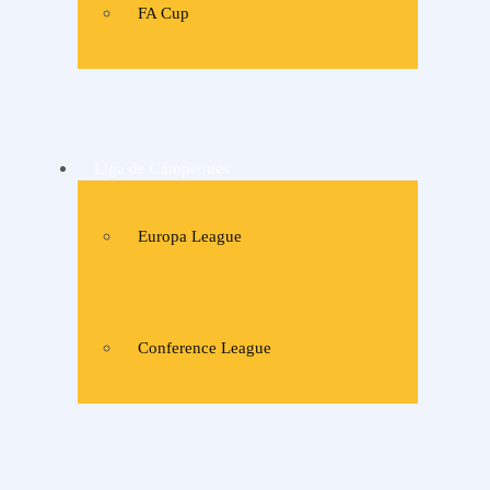
FA Cup
Liga de Campeones
Europa League
Conference League