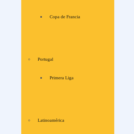
Copa de Francia
Portugal
Primera Liga
Latinoamérica