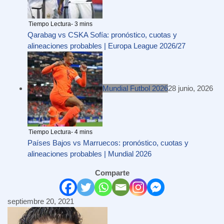
Qarabag vs CSKA Sofía: pronóstico, cuotas y
alineaciones probables | Europa League 2026/27
Mundial Futbol 2026
28 junio, 2026
Países Bajos vs Marruecos: pronóstico, cuotas y
alineaciones probables | Mundial 2026
Comparte
septiembre 20, 2021