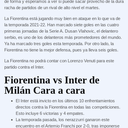
de forma y esperamos a ver si puede sacar provecho de la dura
racha de partidos de un rival de alto nivel el martes.
La Fiorentina está jugando muy bien en ataque en lo que va de
la temporada 2021-22. Han marcado siete goles en las cuatro
primeras jornadas de la Serie A. Dusan Vlahovic, el delantero
serbio, es uno de los delanteros más prometedores del mundo.
Ya ha marcado tres goles esta temporada. Por otro lado, la
Fiorentina no tiene la mejor defensa, pues ya lleva seis goles.
La Fiorentina no podrá contar con Lorenzo Venuti para este
partido contra el Inter.
Fiorentina vs Inter de
Milán Cara a cara
El Inter está invicto en los últimos 10 enfrentamientos
directos contra la Fiorentina en todas las competiciones.
Esto incluye 6 victorias y 4 empates.
La temporada pasada, los nerazzurri ganaron este
encuentro en el Artemio Franchi por 2-0, tras imponerse