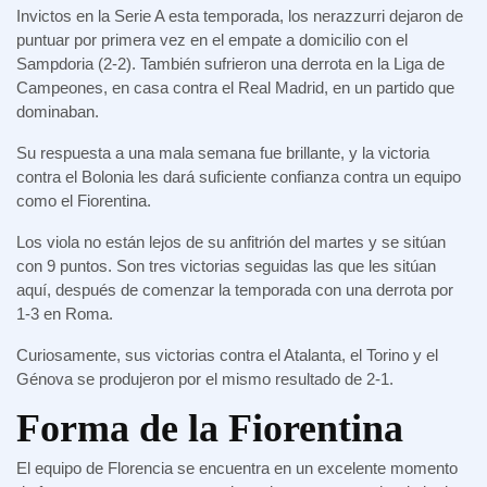
Invictos en la Serie A esta temporada, los nerazzurri dejaron de
puntuar por primera vez en el empate a domicilio con el
Sampdoria (2-2). También sufrieron una derrota en la Liga de
Campeones, en casa contra el Real Madrid, en un partido que
dominaban.
Su respuesta a una mala semana fue brillante, y la victoria
contra el Bolonia les dará suficiente confianza contra un equipo
como el Fiorentina.
Los viola no están lejos de su anfitrión del martes y se sitúan
con 9 puntos. Son tres victorias seguidas las que les sitúan
aquí, después de comenzar la temporada con una derrota por
1-3 en Roma.
Curiosamente, sus victorias contra el Atalanta, el Torino y el
Génova se produjeron por el mismo resultado de 2-1.
Forma de la Fiorentina
El equipo de Florencia se encuentra en un excelente momento