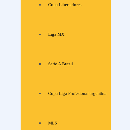
Copa Libertadores
Liga MX
Serie A Brazil
Copa Liga Profesional argentina
MLS