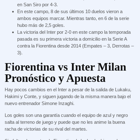
en San Siro por 4-3.
En este campo, 8 de sus últimos 10 duelos vieron a
ambos equipos marcar. Mientras tanto, en 6 de la serie
hubo más de 2,5 goles.
La victoria del Inter por 2-0 en este campo la temporada
pasada es su primera victoria a domicilio en la Serie A
contra la Fiorentina desde 2014 (Empates – 3, Derrotas –
3).
Fiorentina vs Inter Milan
Pronóstico y Apuesta
Hay pocos cambios en el Inter a pesar de la salida de Lukaku,
Hakimi y Conte, y siguen jugando de la misma manera bajo el
nuevo entrenador Simone Inzaghi.
Los goles son una garantía cuando el equipo de azul y negro
salta al terreno de juego y puede que no les anime la buena
racha de victorias de su rival del martes.