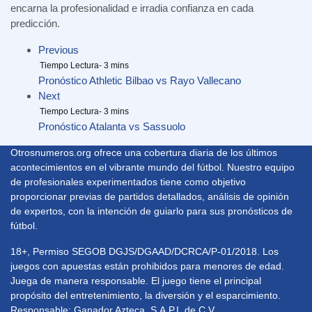
encarna la profesionalidad e irradia confianza en cada
predicción.
Previous
Pronóstico Athletic Bilbao vs Rayo Vallecano
Next
Pronóstico Atalanta vs Sassuolo
Otrosnumeros.org ofrece una cobertura diaria de los últimos
acontecimientos en el vibrante mundo del fútbol. Nuestro equipo
de profesionales experimentados tiene como objetivo
proporcionar previas de partidos detallados, análisis de opinión
de expertos, con la intención de guiarlo para sus pronósticos de
fútbol.
18+, Permiso SEGOB DGJS/DGAAD/DCRCA/P-01/2018. Los
juegos con apuestas están prohibidos para menores de edad.
Juega de manera responsable. El juego tiene el principal
propósito del entretenimiento, la diversión y el esparcimiento.
Responsable: Ganador Azteca, S.A.P.I. de C.V.