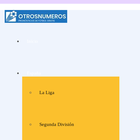
La mejor web de
Pronósticos de fútbol
Inicio
y consejos de apuestas
de expertos
España
La Liga
Segunda División