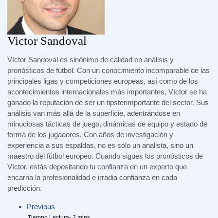
Victor Sandoval
Víctor Sandoval es sinónimo de calidad en análisis y
pronósticos de fútbol. Con un conocimiento incomparable de las
principales ligas y competiciones europeas, así como de los
acontecimientos internacionales más importantes, Víctor se ha
ganado la reputación de ser un tipsterimportante del sector. Sus
análisis van más allá de la superficie, adentrándose en
minuciosas tácticas de juego, dinámicas de equipo y estado de
forma de los jugadores. Con años de investigación y
experiencia a sus espaldas, no es sólo un analista, sino un
maestro del fútbol europeo. Cuando sigues los pronósticos de
Víctor, estás depositando tu confianza en un experto que
encarna la profesionalidad e irradia confianza en cada
predicción.
Previous