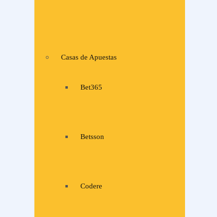
Casas de Apuestas
Bet365
Betsson
Codere