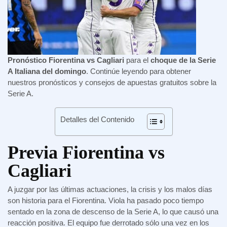
Pronóstico Fiorentina vs Cagliari
para el
choque de la Serie
A Italiana del domingo
. Continúe leyendo para obtener
nuestros pronósticos y consejos de apuestas gratuitos sobre la
Serie A.
Detalles del Contenido
Previa Fiorentina vs
Cagliari
A juzgar por las últimas actuaciones, la crisis y los malos días
son historia para el Fiorentina. Viola ha pasado poco tiempo
sentado en la zona de descenso de la Serie A, lo que causó una
reacción positiva. El equipo fue derrotado sólo una vez en los