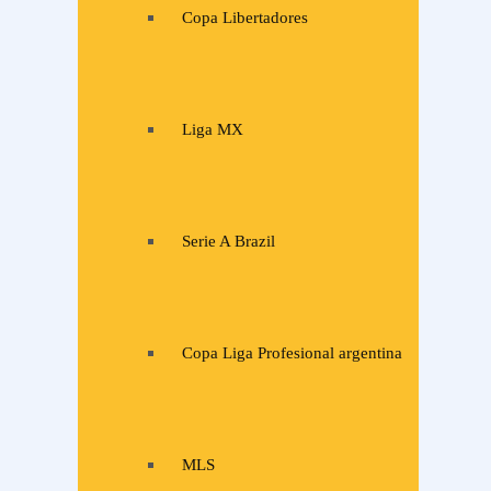
Copa Libertadores
Liga MX
Serie A Brazil
Copa Liga Profesional argentina
MLS