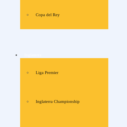
Copa del Rey
Inglaterra
Liga Premier
Inglaterra Championship