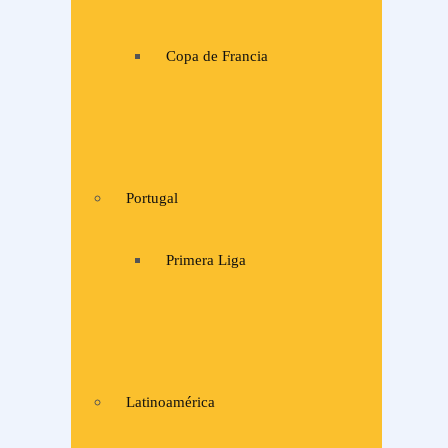
Copa de Francia
Portugal
Primera Liga
Latinoamérica