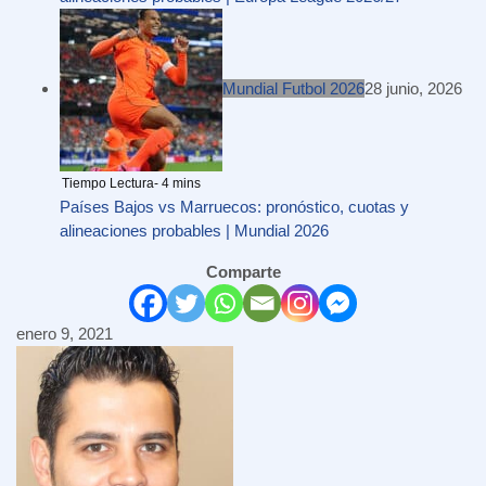
Mundial Futbol 2026
28 junio, 2026
Países Bajos vs Marruecos: pronóstico, cuotas y
alineaciones probables | Mundial 2026
Comparte
enero 9, 2021