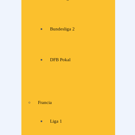
Bundesliga 2
DFB Pokal
Francia
Liga 1