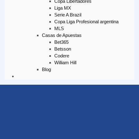
Copa Libertadores
Liga MX
Serie A Brazil
Copa Liga Profesional argentina
MLS
Casas de Apuestas
Bet365
Betsson
Codere
William Hill
Blog