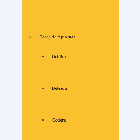
Casas de Apuestas
Bet365
Betsson
Codere