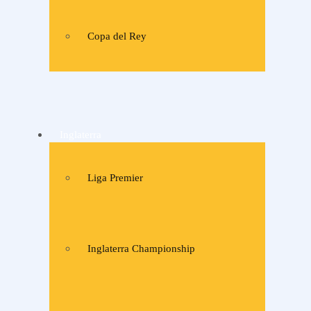
Copa del Rey
Inglaterra
Liga Premier
Inglaterra Championship