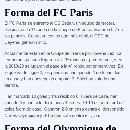
Forma del FC París
El FC París se enfrentó al CS Sedan, un equipo de tercera
división, en la 1ª ronda de la Coupe de France. Ganaron 5:7 en
los penaltis. Contra un equipo aún más débil, el CSC de
Cayena, ganaron 14:0.
Actualmente están en la Coupe de France por novena vez. La
temporada pasada llegaron a la 3ª ronda por primera vez, y en
la 2019/20 se jugaron el pase a la 4ª ronda por primera vez. En
lo que va de Ligue 2, los parisinos han ganado 4 de 8 partidos
en casa y han conseguido empatar 3. Sólo han sufrido una
derrota.
Han marcado 10 goles y han recibido 6. Fuera de casa, han
ganado 6 y han sido derrotados 4 veces. 14:10 es su récord de
goles fuera de casa. Ganaron 2-0 en casa contra el descendido
Nîmes Olympique y 0-1 a domicilio contra el Dijon.
Forma del Olympique de