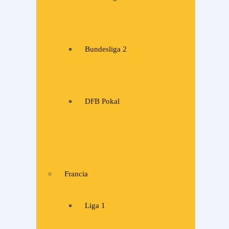
Bundesliga 2
DFB Pokal
Francia
Liga 1