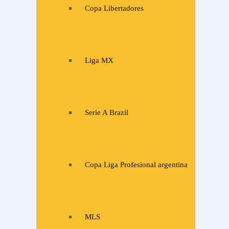
Copa Libertadores
Liga MX
Serie A Brazil
Copa Liga Profesional argentina
MLS