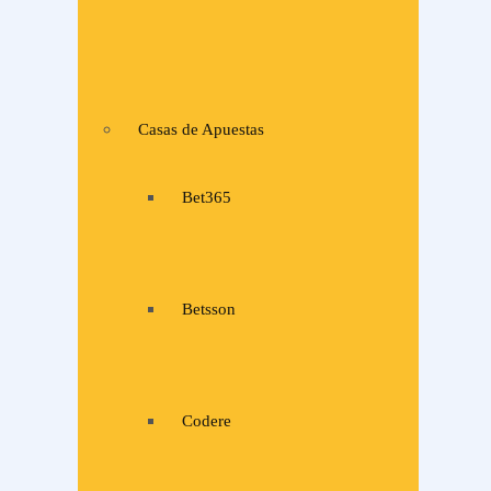
Casas de Apuestas
Bet365
Betsson
Codere