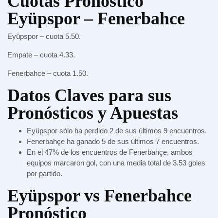
Cuotas Pronóstico
Eyüpspor – Fenerbahce
Eyüpspor – cuota 5.50.
Empate – cuota 4.33.
Fenerbahce – cuota 1.50.
Datos Claves para sus
Pronósticos y Apuestas
Eyüpspor sólo ha perdido 2 de sus últimos 9 encuentros.
Fenerbahçe ha ganado 5 de sus últimos 7 encuentros.
En el 47% de los encuentros de Fenerbahçe, ambos
equipos marcaron gol, con una media total de 3.53 goles
por partido.
Eyüpspor vs Fenerbahce
Pronóstico