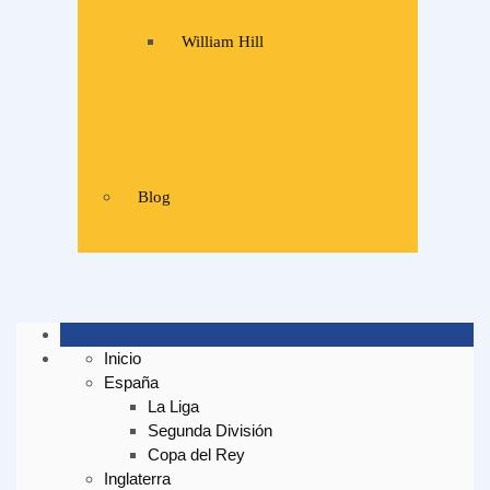
William Hill
Blog
Inicio
España
La Liga
Segunda División
Copa del Rey
Inglaterra