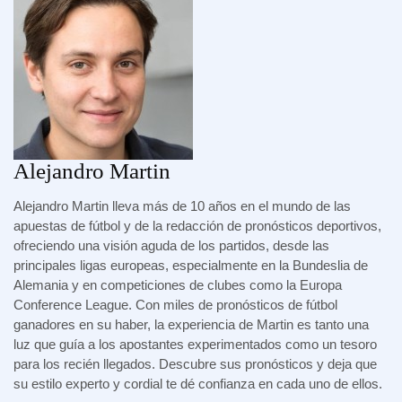
Alejandro Martin
Alejandro Martin lleva más de 10 años en el mundo de las
apuestas de fútbol y de la redacción de pronósticos deportivos,
ofreciendo una visión aguda de los partidos, desde las
principales ligas europeas, especialmente en la Bundeslia de
Alemania y en competiciones de clubes como la Europa
Conference League. Con miles de pronósticos de fútbol
ganadores en su haber, la experiencia de Martin es tanto una
luz que guía a los apostantes experimentados como un tesoro
para los recién llegados. Descubre sus pronósticos y deja que
su estilo experto y cordial te dé confianza en cada uno de ellos.