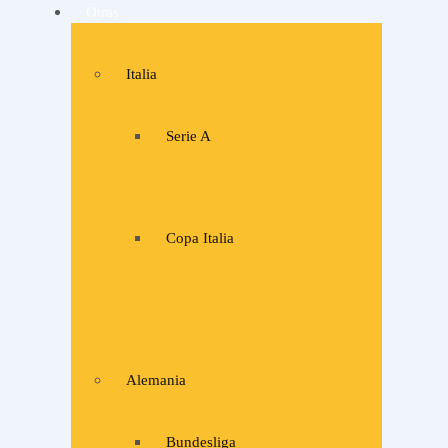
Otras
Italia
Serie A
Copa Italia
Alemania
Bundesliga