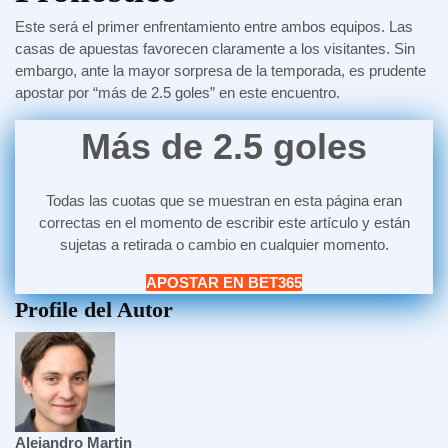
Este será el primer enfrentamiento entre ambos equipos. Las
casas de apuestas favorecen claramente a los visitantes. Sin
embargo, ante la mayor sorpresa de la temporada, es prudente
apostar por “más de 2.5 goles” en este encuentro.
Más de 2.5 goles
Todas las cuotas que se muestran en esta página eran
correctas en el momento de escribir este artículo y están
sujetas a retirada o cambio en cualquier momento.
APOSTAR EN BET365
Profile del Autor
Alejandro Martin