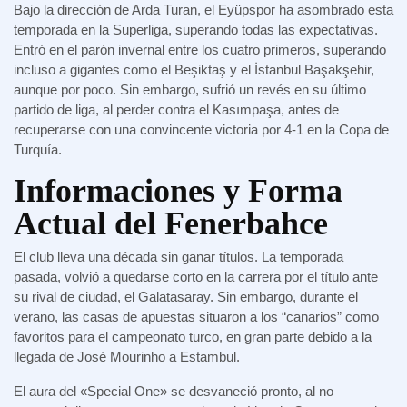
Bajo la dirección de Arda Turan, el Eyüpspor ha asombrado esta
temporada en la Superliga, superando todas las expectativas.
Entró en el parón invernal entre los cuatro primeros, superando
incluso a gigantes como el Beşiktaş y el İstanbul Başakşehir,
aunque por poco. Sin embargo, sufrió un revés en su último
partido de liga, al perder contra el Kasımpaşa, antes de
recuperarse con una convincente victoria por 4-1 en la Copa de
Turquía.
Informaciones y Forma
Actual del Fenerbahce
El club lleva una década sin ganar títulos. La temporada
pasada, volvió a quedarse corto en la carrera por el título ante
su rival de ciudad, el Galatasaray. Sin embargo, durante el
verano, las casas de apuestas situaron a los “canarios” como
favoritos para el campeonato turco, en gran parte debido a la
llegada de José Mourinho a Estambul.
El aura del «Special One» se desvaneció pronto, al no