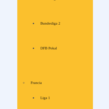
Bundesliga 2
DFB Pokal
Francia
Liga 1