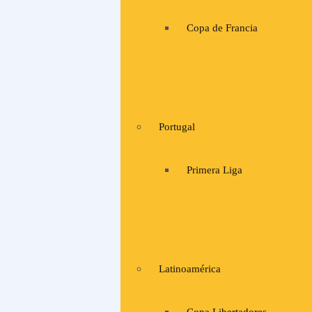
Copa de Francia
Portugal
Primera Liga
Latinoamérica