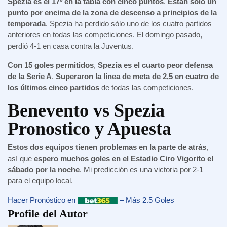
Spezia es el 17º en la tabla con cinco puntos
.
Están sólo un
punto por encima de la zona de descenso a principios de la
temporada
. Spezia ha perdido sólo uno de los cuatro partidos
anteriores en todas las competiciones. El domingo pasado,
perdió 4-1 en casa contra la Juventus.
Con 15 goles permitidos
,
Spezia es el cuarto peor defensa
de la Serie A
.
Superaron la línea de meta de 2,5 en cuatro de
los últimos cinco partidos
de todas las competiciones.
Benevento vs Spezia
Pronostico y Apuesta
Estos dos equipos tienen problemas en la parte de atrás
,
así que
espero muchos goles en el Estadio Ciro Vigorito el
sábado por la noche
. Mi predicción es una victoria por 2-1
para el equipo local.
Hacer Pronóstico en
– Más 2.5 Goles
Profile del Autor