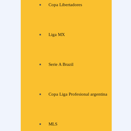
Copa Libertadores
Liga MX
Serie A Brazil
Copa Liga Profesional argentina
MLS