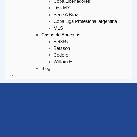
Copa Libertadores
Liga MX
Serie A Brazil
Copa Liga Profesional argentina
MLS
Casas de Apuestas
Bet365
Betsson
Codere
William Hill
Blog