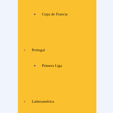
Copa de Francia
Portugal
Primera Liga
Latinoamérica