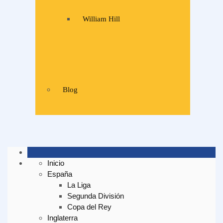
William Hill
Blog
Inicio
España
La Liga
Segunda División
Copa del Rey
Inglaterra