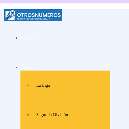
La mejor web de
Pronósticos de fútbol
Inicio
y consejos de apuestas
de expertos
España
La Liga
Segunda División