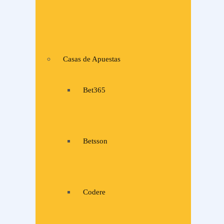
Casas de Apuestas
Bet365
Betsson
Codere