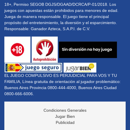
18+, Permiso SEGOB DGJS/DGAAD/DCRCA/P-01/2018. Los
juegos con apuestas están prohibidos para menores de edad.
Juega de manera responsable. El juego tiene el principal
propósito del entretenimiento, la diversión y el esparcimiento.
Responsable: Ganador Azteca, S.A.P.I. de C.V.
EL JUEGO COMPULSIVO ES PERJUDICIAL PARA VOS Y TU
FAMILIA, Línea gratuita de orientación al jugador problemático:
Buenos Aires Provincia 0800-444-4000, Buenos Aires Ciudad
0800-666-6006.
Condiciones Generales
Jugar Bien
Publicidad