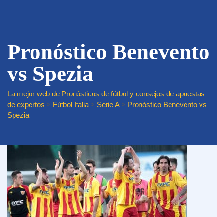
Pronóstico Benevento
vs Spezia
La mejor web de Pronósticos de fútbol y consejos de apuestas
de expertos
>
Fútbol Italia
>
Serie A
>
Pronóstico Benevento vs
Spezia