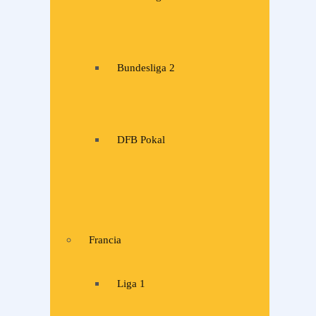
Bundesliga 2
DFB Pokal
Francia
Liga 1