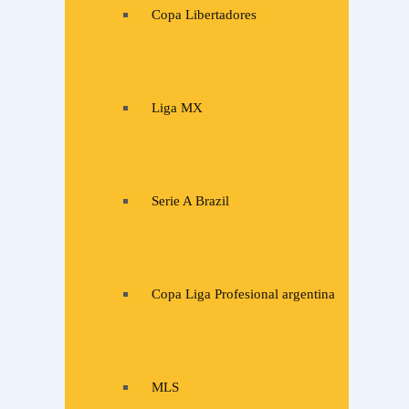
Copa Libertadores
Liga MX
Serie A Brazil
Copa Liga Profesional argentina
MLS