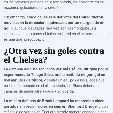
en los primeros partidos de la temporada, los convierte en los
máximos goleadores de la división.
Sin embargo,
cinco de las seis derrotas del United fueron
movidas en la dirección equivocada por un margen de un
gol
, y aunque los Blades rara vez son desmontados, su
incapacidad para poner el balón en la red en el extremo opuesto
es una gran preocupación.
¿Otra vez sin goles contra
el Chelsea?
La defensa del Chelsea
,
cada vez más sólida
,
dirigida por el
experimentado Thiago Silva
,
no ha recibido ningún gol en
450 minutos de fútbol
, y contra un equipo de los Blades que
no lo está cortando en el último tercio, los Blues deberían ser
capaces de añadir otra jugada a su cuerda.
La mísera defensa de Frank Lampard ha mantenido cinco
partidos sin recibir goles en seis en Stamford Bridge
, y con
el fichaje de verano de Edouard Mendy proporcionando un par