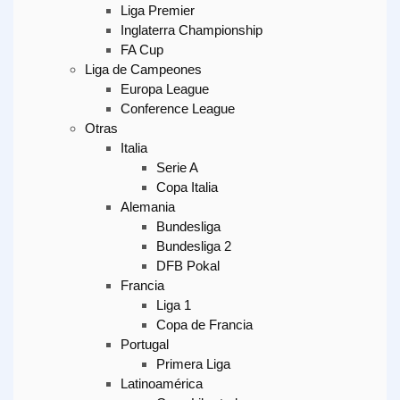
Liga Premier
Inglaterra Championship
FA Cup
Liga de Campeones
Europa League
Conference League
Otras
Italia
Serie A
Copa Italia
Alemania
Bundesliga
Bundesliga 2
DFB Pokal
Francia
Liga 1
Copa de Francia
Portugal
Primera Liga
Latinoamérica