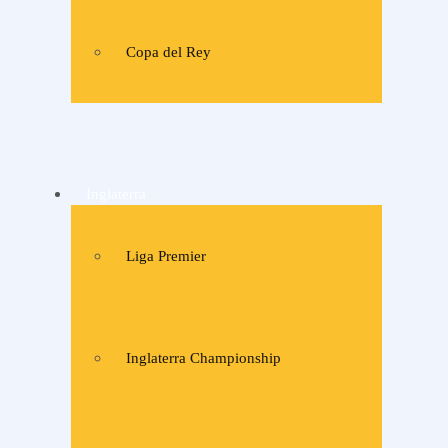
Copa del Rey
Inglaterra
Liga Premier
Inglaterra Championship