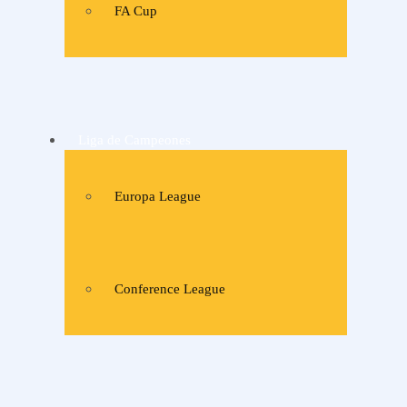
FA Cup
Liga de Campeones
Europa League
Conference League