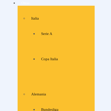
Otras
Italia
Serie A
Copa Italia
Alemania
Bundesliga