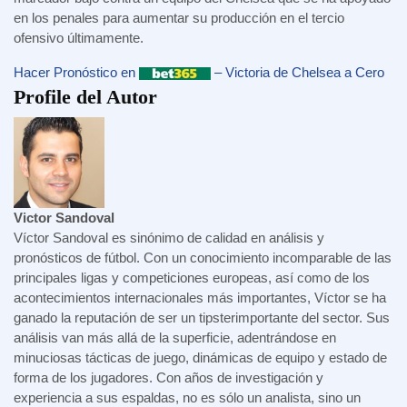
en los penales para aumentar su producción en el tercio
ofensivo últimamente.
Hacer Pronóstico en
– Victoria de Chelsea a Cero
Profile del Autor
Victor Sandoval
Víctor Sandoval es sinónimo de calidad en análisis y
pronósticos de fútbol. Con un conocimiento incomparable de las
principales ligas y competiciones europeas, así como de los
acontecimientos internacionales más importantes, Víctor se ha
ganado la reputación de ser un tipsterimportante del sector. Sus
análisis van más allá de la superficie, adentrándose en
minuciosas tácticas de juego, dinámicas de equipo y estado de
forma de los jugadores. Con años de investigación y
experiencia a sus espaldas, no es sólo un analista, sino un