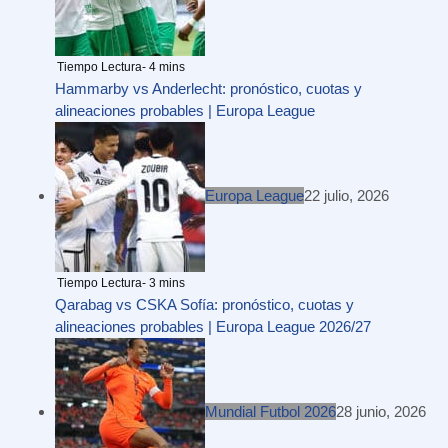
Hammarby vs Anderlecht: pronóstico, cuotas y
alineaciones probables | Europa League
Europa League
22 julio, 2026
Qarabag vs CSKA Sofía: pronóstico, cuotas y
alineaciones probables | Europa League 2026/27
Mundial Futbol 2026
28 junio, 2026