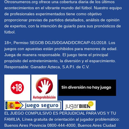
Otrosnumeros.org ofrece una cobertura diaria de los últimos
acontecimientos en el vibrante mundo del fútbol. Nuestro equipo
de profesionales experimentados tiene como objetivo
proporcionar previas de partidos detallados, análisis de opinión
de expertos, con la intención de guiarlo para sus pronósticos de
fútbol.
18+, Permiso SEGOB DGJS/DGAAD/DCRCA/P-01/2018. Los
juegos con apuestas están prohibidos para menores de edad.
Juega de manera responsable. El juego tiene el principal
propósito del entretenimiento, la diversión y el esparcimiento.
Responsable: Ganador Azteca, S.A.P.I. de C.V.
EL JUEGO COMPULSIVO ES PERJUDICIAL PARA VOS Y TU
FAMILIA, Línea gratuita de orientación al jugador problemático:
Buenos Aires Provincia 0800-444-4000, Buenos Aires Ciudad