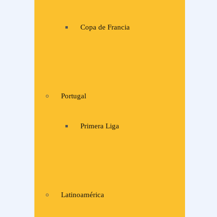
Copa de Francia
Portugal
Primera Liga
Latinoamérica