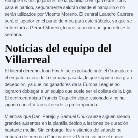
Aunque los dos jugadores de la plantilla consigan estar listos
para el partido, seguramente saldrán desde el banquillo o no
serán utilizados por Vicente Moreno. El central Leandro Cabrera
será el jugador en el punto de mira para este sábado, ya que se
enfrentará a Gerard Moreno, lo que supondrá un gran reto esta
semana.
Noticias del equipo del
Villarreal
El lateral derecho Juan Foyth fue expulsado ante el Granada en
el empate a cero de la semana pasada, lo que supuso una gran
decepción, ya que los ganadores de la Europa League no
lograron doblegar a un equipo que suele ser el colista de la Liga.
El centrocampista Francis Coquelin sigue lesionado y no ha
jugado con el Villarreal desde la pretemporada.
Mientras que Dani Parejo y Samuel Chukwueze siguen siendo
grandes ausentes en la plantilla debido a lesiones de duración
bastante media. Sin embargo, los visitantes del sábado no
echarán de menos a Chukwueze y Parejo, ya que el nuevo