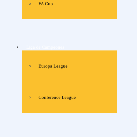
FA Cup
Liga de Campeones
Europa League
Conference League