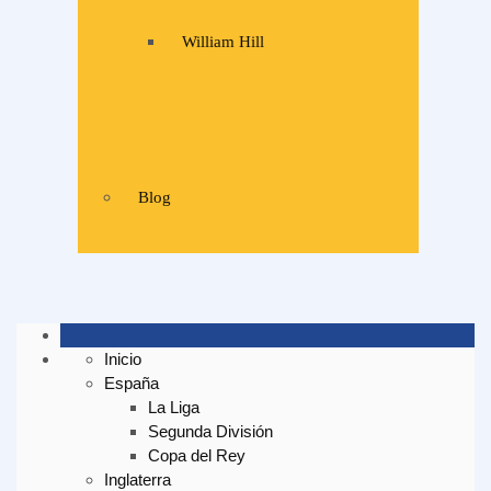
William Hill
Blog
Inicio
España
La Liga
Segunda División
Copa del Rey
Inglaterra