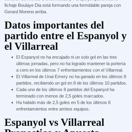
fichaje Boulaye Dia está formando una formidable pareja con
Gerard Moreno arriba.
Datos importantes del
partido entre el Espanyol y
el Villarreal
El Espanyol no ha encajado ni un solo gol en las tres
últimas jornadas, pero no ha logrado mantener la portería
a cero en los últimos 7 enfrentamientos con el Villarreal.
El Villarreal de Unai Emery no ha ganado en los últimos 8
partidos, recibiendo un gol en 8 de los últimos 10 partidos.
Cada uno de los últimos 8 partidos del Espanyol ha
terminado con menos de 2,5 goles marcados.
Ha habido más de 2,5 goles en 5 de los últimos 6
enfrentamientos entre ambos equipos.
Espanyol vs Villarreal