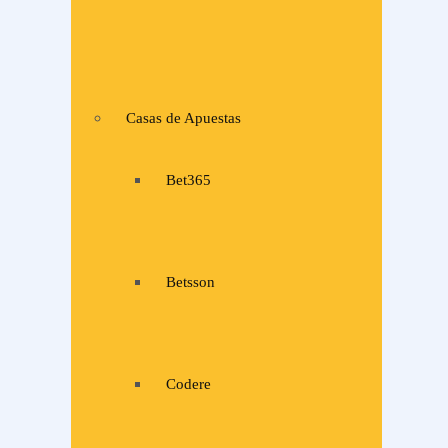
Casas de Apuestas
Bet365
Betsson
Codere