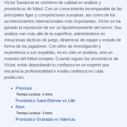
Víctor Sandoval es sinónimo de calidad en análisis y
pronósticos de fútbol. Con un conocimiento incomparable de las
principales ligas y competiciones europeas, así como de los
acontecimientos internacionales más importantes, Víctor se ha
ganado la reputación de ser un tipsterimportante del sector. Sus
análisis van más allá de la superficie, adentrándose en
minuciosas tácticas de juego, dinámicas de equipo y estado de
forma de los jugadores. Con años de investigación y
experiencia a sus espaldas, no es sólo un analista, sino un
maestro del fútbol europeo. Cuando sigues los pronósticos de
Víctor, estás depositando tu confianza en un experto que
encarna la profesionalidad e irradia confianza en cada
predicción.
Previous
Pronóstico Saint-Etienne vs Lille
Next
Pronóstico Granada vs Valencia