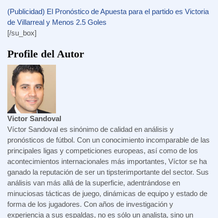
(Publicidad) El Pronóstico de Apuesta para el partido es Victoria
de Villarreal y Menos 2.5 Goles
[/su_box]
Profile del Autor
Victor Sandoval
Víctor Sandoval es sinónimo de calidad en análisis y
pronósticos de fútbol. Con un conocimiento incomparable de las
principales ligas y competiciones europeas, así como de los
acontecimientos internacionales más importantes, Víctor se ha
ganado la reputación de ser un tipsterimportante del sector. Sus
análisis van más allá de la superficie, adentrándose en
minuciosas tácticas de juego, dinámicas de equipo y estado de
forma de los jugadores. Con años de investigación y
experiencia a sus espaldas, no es sólo un analista, sino un