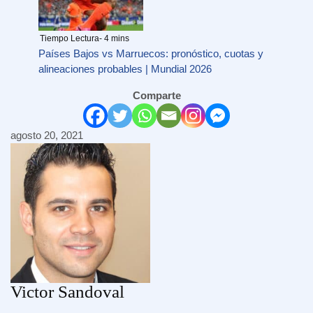
Países Bajos vs Marruecos: pronóstico, cuotas y
alineaciones probables | Mundial 2026
Comparte
agosto 20, 2021
Victor Sandoval