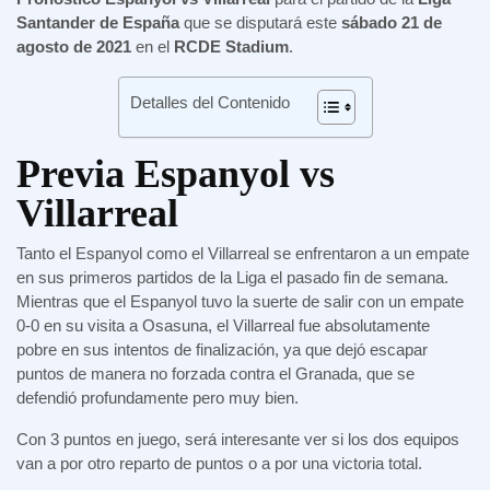
Santander de España
que se disputará este
sábado 21 de
agosto de 2021
en el
RCDE Stadium
.
Detalles del Contenido
Previa Espanyol vs
Villarreal
Tanto el Espanyol como el Villarreal se enfrentaron a un empate
en sus primeros partidos de la Liga el pasado fin de semana.
Mientras que el Espanyol tuvo la suerte de salir con un empate
0-0 en su visita a Osasuna, el Villarreal fue absolutamente
pobre en sus intentos de finalización, ya que dejó escapar
puntos de manera no forzada contra el Granada, que se
defendió profundamente pero muy bien.
Con 3 puntos en juego, será interesante ver si los dos equipos
van a por otro reparto de puntos o a por una victoria total.