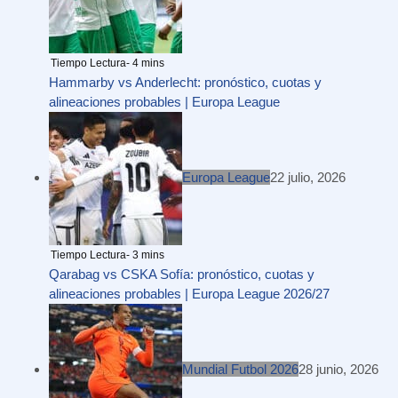
Hammarby vs Anderlecht: pronóstico, cuotas y
alineaciones probables | Europa League
Europa League
22 julio, 2026
Qarabag vs CSKA Sofía: pronóstico, cuotas y
alineaciones probables | Europa League 2026/27
Mundial Futbol 2026
28 junio, 2026