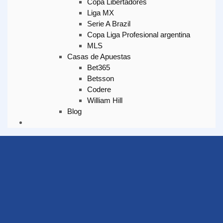
Copa Libertadores
Liga MX
Serie A Brazil
Copa Liga Profesional argentina
MLS
Casas de Apuestas
Bet365
Betsson
Codere
William Hill
Blog