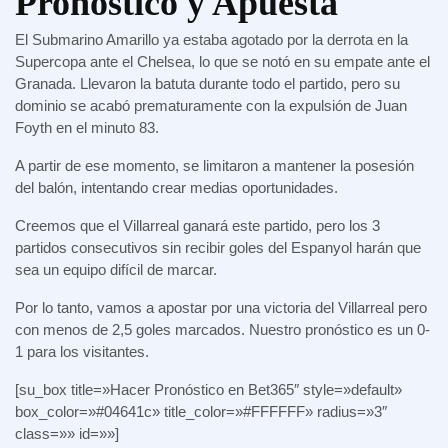
Pronostico y Apuesta
El Submarino Amarillo ya estaba agotado por la derrota en la
Supercopa ante el Chelsea, lo que se notó en su empate ante el
Granada. Llevaron la batuta durante todo el partido, pero su
dominio se acabó prematuramente con la expulsión de Juan
Foyth en el minuto 83.
A partir de ese momento, se limitaron a mantener la posesión
del balón, intentando crear medias oportunidades.
Creemos que el Villarreal ganará este partido, pero los 3
partidos consecutivos sin recibir goles del Espanyol harán que
sea un equipo difícil de marcar.
Por lo tanto, vamos a apostar por una victoria del Villarreal pero
con menos de 2,5 goles marcados. Nuestro pronóstico es un 0-
1 para los visitantes.
[su_box title=»Hacer Pronóstico en Bet365″ style=»default»
box_color=»#04641c» title_color=»#FFFFFF» radius=»3″
class=»» id=»»]