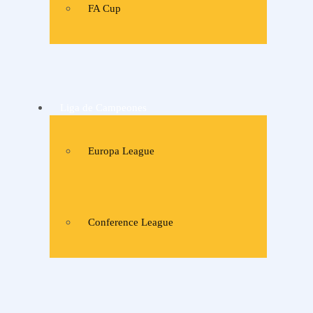
FA Cup
Liga de Campeones
Europa League
Conference League