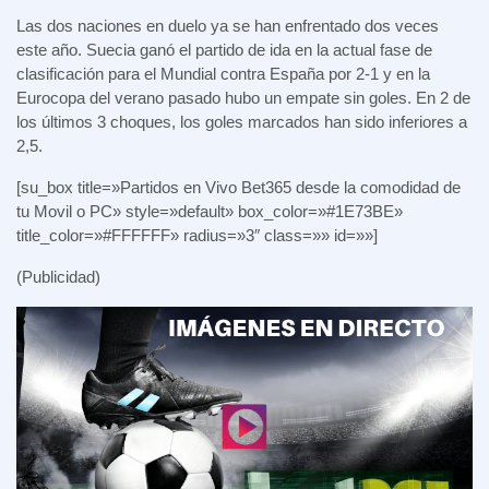
Las dos naciones en duelo ya se han enfrentado dos veces
este año. Suecia ganó el partido de ida en la actual fase de
clasificación para el Mundial contra España por 2-1 y en la
Eurocopa del verano pasado hubo un empate sin goles. En 2 de
los últimos 3 choques, los goles marcados han sido inferiores a
2,5.
[su_box title=»Partidos en Vivo Bet365 desde la comodidad de
tu Movil o PC» style=»default» box_color=»#1E73BE»
title_color=»#FFFFFF» radius=»3″ class=»» id=»»]
(Publicidad)