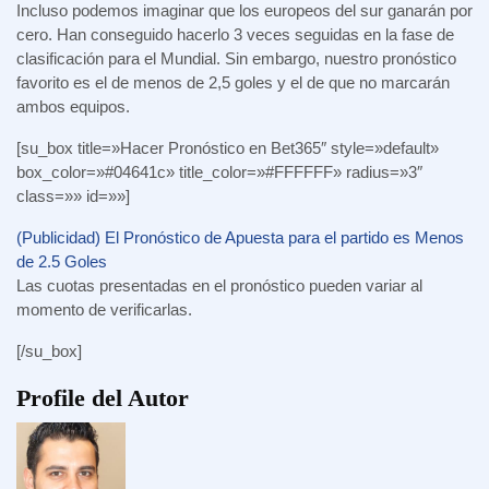
Incluso podemos imaginar que los europeos del sur ganarán por
cero. Han conseguido hacerlo 3 veces seguidas en la fase de
clasificación para el Mundial. Sin embargo, nuestro pronóstico
favorito es el de menos de 2,5 goles y el de que no marcarán
ambos equipos.
[su_box title=»Hacer Pronóstico en Bet365″ style=»default»
box_color=»#04641c» title_color=»#FFFFFF» radius=»3″
class=»» id=»»]
(Publicidad) El Pronóstico de Apuesta para el partido es Menos
de 2.5 Goles
Las cuotas presentadas en el pronóstico pueden variar al
momento de verificarlas.
[/su_box]
Profile del Autor