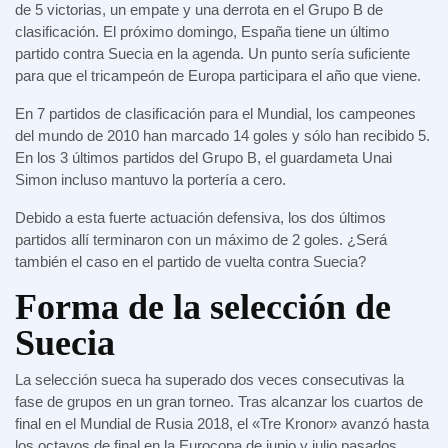
de 5 victorias, un empate y una derrota en el Grupo B de
clasificación. El próximo domingo, España tiene un último
partido contra Suecia en la agenda. Un punto sería suficiente
para que el tricampeón de Europa participara el año que viene.
En 7 partidos de clasificación para el Mundial, los campeones
del mundo de 2010 han marcado 14 goles y sólo han recibido 5.
En los 3 últimos partidos del Grupo B, el guardameta Unai
Simon incluso mantuvo la portería a cero.
Debido a esta fuerte actuación defensiva, los dos últimos
partidos allí terminaron con un máximo de 2 goles. ¿Será
también el caso en el partido de vuelta contra Suecia?
Forma de la selección de
Suecia
La selección sueca ha superado dos veces consecutivas la
fase de grupos en un gran torneo. Tras alcanzar los cuartos de
final en el Mundial de Rusia 2018, el «Tre Kronor» avanzó hasta
los octavos de final en la Eurocopa de junio y julio pasados.