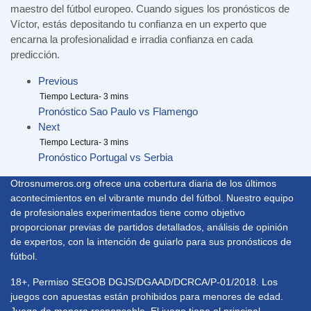
maestro del fútbol europeo. Cuando sigues los pronósticos de
Víctor, estás depositando tu confianza en un experto que
encarna la profesionalidad e irradia confianza en cada
predicción.
Previous
Pronóstico Sao Paulo vs Flamengo
Next
Pronóstico Portugal vs Serbia
Otrosnumeros.org ofrece una cobertura diaria de los últimos
acontecimientos en el vibrante mundo del fútbol. Nuestro equipo
de profesionales experimentados tiene como objetivo
proporcionar previas de partidos detallados, análisis de opinión
de expertos, con la intención de guiarlo para sus pronósticos de
fútbol.
18+, Permiso SEGOB DGJS/DGAAD/DCRCA/P-01/2018. Los
juegos con apuestas están prohibidos para menores de edad.
Juega de manera responsable. El juego tiene el principal