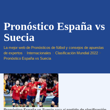
Pronóstico España vs
Suecia
La mejor web de Pronósticos de fútbol y consejos de apuestas
de expertos
>
Internacionales
>
Clasificación Mundial 2022
>
Pronóstico España vs Suecia
Pronóstico España vs Suecia
para el
partido de clasificación