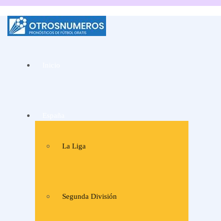
La mejor web de
Pronósticos de fútbol
Inicio
y consejos de apuestas
de expertos
España
La Liga
Segunda División