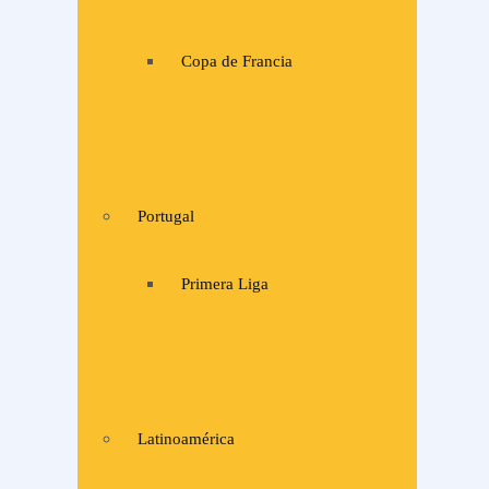
Copa de Francia
Portugal
Primera Liga
Latinoamérica