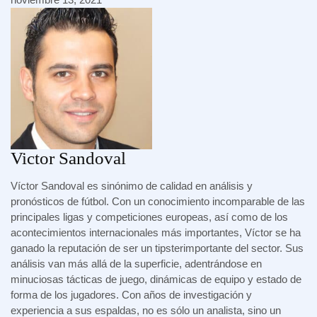
Victor Sandoval
Víctor Sandoval es sinónimo de calidad en análisis y
pronósticos de fútbol. Con un conocimiento incomparable de las
principales ligas y competiciones europeas, así como de los
acontecimientos internacionales más importantes, Víctor se ha
ganado la reputación de ser un tipsterimportante del sector. Sus
análisis van más allá de la superficie, adentrándose en
minuciosas tácticas de juego, dinámicas de equipo y estado de
forma de los jugadores. Con años de investigación y
experiencia a sus espaldas, no es sólo un analista, sino un