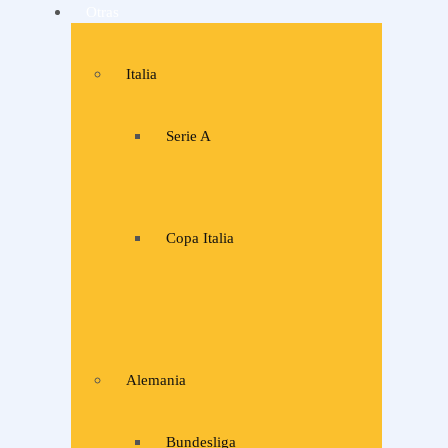
Otras
Italia
Serie A
Copa Italia
Alemania
Bundesliga