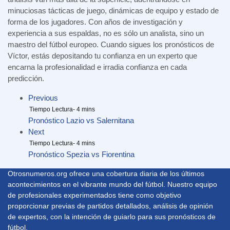
minuciosas tácticas de juego, dinámicas de equipo y estado de
forma de los jugadores. Con años de investigación y
experiencia a sus espaldas, no es sólo un analista, sino un
maestro del fútbol europeo. Cuando sigues los pronósticos de
Víctor, estás depositando tu confianza en un experto que
encarna la profesionalidad e irradia confianza en cada
predicción.
Previous
Pronóstico Lazio vs Salernitana
Next
Pronóstico Spezia vs Fiorentina
Otrosnumeros.org ofrece una cobertura diaria de los últimos
acontecimientos en el vibrante mundo del fútbol. Nuestro equipo
de profesionales experimentados tiene como objetivo
proporcionar previas de partidos detallados, análisis de opinión
de expertos, con la intención de guiarlo para sus pronósticos de
fútbol.