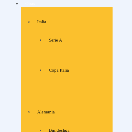
Otras
Italia
Serie A
Copa Italia
Alemania
Bundesliga