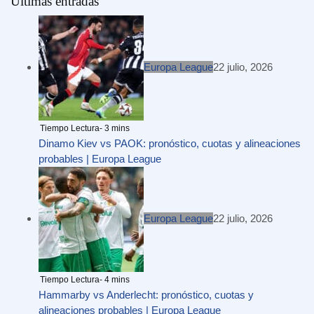
Últimas entradas
Europa League
22 julio, 2026
Dinamo Kiev vs PAOK: pronóstico, cuotas y alineaciones
probables | Europa League
Europa League
22 julio, 2026
Hammarby vs Anderlecht: pronóstico, cuotas y
alineaciones probables | Europa League