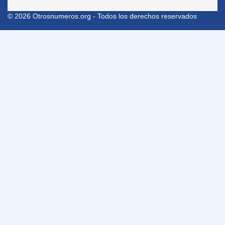
© 2026 Otrosnumeros.org - Todos los derechos reservados