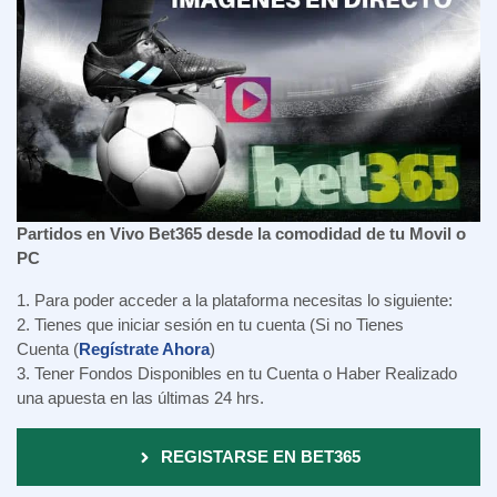
Partidos en Vivo Bet365 desde la comodidad de tu Movil o
PC
1. Para poder acceder a la plataforma necesitas lo siguiente:
2. Tienes que iniciar sesión en tu cuenta (Si no Tienes
Cuenta (
Regístrate Ahora
)
3. Tener Fondos Disponibles en tu Cuenta o Haber Realizado
una apuesta en las últimas 24 hrs.
REGISTARSE EN BET365