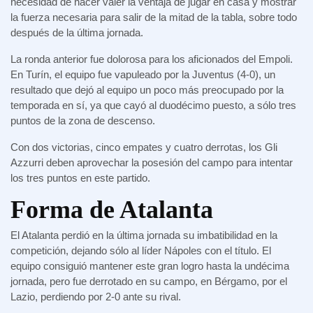
necesidad de hacer valer la ventaja de jugar en casa y mostrar
la fuerza necesaria para salir de la mitad de la tabla, sobre todo
después de la última jornada.
La ronda anterior fue dolorosa para los aficionados del Empoli.
En Turín, el equipo fue vapuleado por la Juventus (4-0), un
resultado que dejó al equipo un poco más preocupado por la
temporada en sí, ya que cayó al duodécimo puesto, a sólo tres
puntos de la zona de descenso.
Con dos victorias, cinco empates y cuatro derrotas, los Gli
Azzurri deben aprovechar la posesión del campo para intentar
los tres puntos en este partido.
Forma de Atalanta
El Atalanta perdió en la última jornada su imbatibilidad en la
competición, dejando sólo al líder Nápoles con el título. El
equipo consiguió mantener este gran logro hasta la undécima
jornada, pero fue derrotado en su campo, en Bérgamo, por el
Lazio, perdiendo por 2-0 ante su rival.