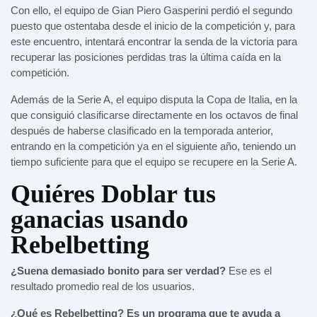
Con ello, el equipo de Gian Piero Gasperini perdió el segundo
puesto que ostentaba desde el inicio de la competición y, para
este encuentro, intentará encontrar la senda de la victoria para
recuperar las posiciones perdidas tras la última caída en la
competición.
Además de la Serie A, el equipo disputa la Copa de Italia, en la
que consiguió clasificarse directamente en los octavos de final
después de haberse clasificado en la temporada anterior,
entrando en la competición ya en el siguiente año, teniendo un
tiempo suficiente para que el equipo se recupere en la Serie A.
Quiéres Doblar tus
ganacias usando
Rebelbetting
¿Suena demasiado bonito para ser verdad?
Ese es el
resultado promedio real de los usuarios.
¿Qué es Rebelbetting?
Es un programa que te ayuda a