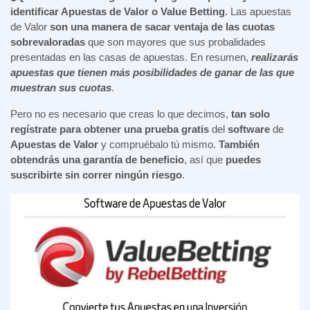
identificar Apuestas de Valor o Value Betting
. Las apuestas
de Valor
son una manera de sacar ventaja de las cuotas
sobrevaloradas
que son mayores que sus probalidades
presentadas en las casas de apuestas. En resumen,
realizarás
apuestas que tienen más posibilidades de ganar de las que
muestran sus cuotas
.
Pero no es necesario que creas lo que decimos,
tan solo
regístrate para obtener una prueba gratis
del
software
de
Apuestas de Valor
y compruébalo tú mismo.
También
obtendrás una garantía de beneficio
, así que
puedes
suscribirte sin correr ningún riesgo
.