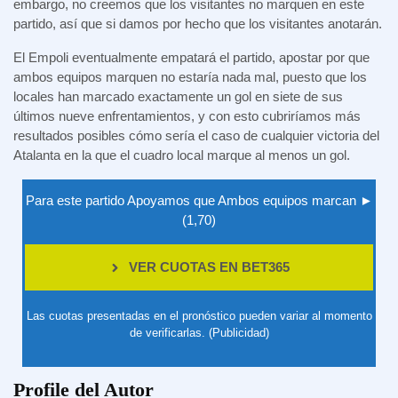
embargo, no creemos que los visitantes no marquen en este
partido, así que si damos por hecho que los visitantes anotarán.
El Empoli eventualmente empatará el partido, apostar por que
ambos equipos marquen no estaría nada mal, puesto que los
locales han marcado exactamente un gol en siete de sus
últimos nueve enfrentamientos, y con esto cubriríamos más
resultados posibles cómo sería el caso de cualquier victoria del
Atalanta en la que el cuadro local marque al menos un gol.
Para este partido Apoyamos que Ambos equipos marcan ►
(1,70)
VER CUOTAS EN BET365
Las cuotas presentadas en el pronóstico pueden variar al momento
de verificarlas. (Publicidad)
Profile del Autor