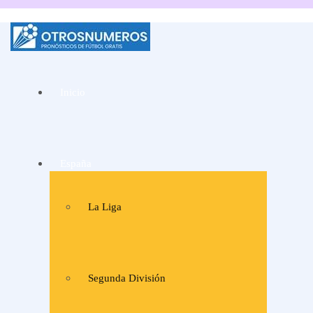
La mejor web de
Pronósticos de fútbol
Inicio
y consejos de apuestas
de expertos
España
La Liga
Segunda División