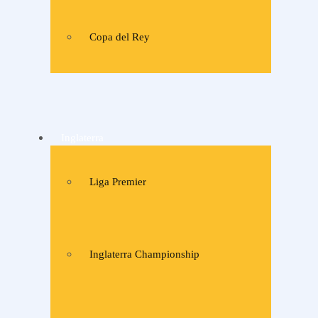
Copa del Rey
Inglaterra
Liga Premier
Inglaterra Championship