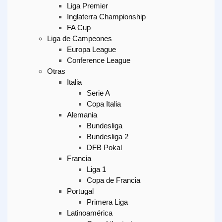
Liga Premier
Inglaterra Championship
FA Cup
Liga de Campeones
Europa League
Conference League
Otras
Italia
Serie A
Copa Italia
Alemania
Bundesliga
Bundesliga 2
DFB Pokal
Francia
Liga 1
Copa de Francia
Portugal
Primera Liga
Latinoamérica