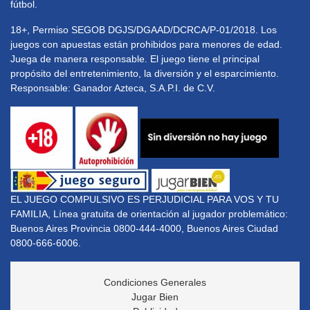
fútbol.
18+, Permiso SEGOB DGJS/DGAAD/DCRCA/P-01/2018. Los
juegos con apuestas están prohibidos para menores de edad.
Juega de manera responsable. El juego tiene el principal
propósito del entretenimiento, la diversión y el esparcimiento.
Responsable: Ganador Azteca, S.A.P.I. de C.V.
EL JUEGO COMPULSIVO ES PERJUDICIAL PARA VOS Y TU
FAMILIA, Línea gratuita de orientación al jugador problemático:
Buenos Aires Provincia 0800-444-4000, Buenos Aires Ciudad
0800-666-6006.
Condiciones Generales
Jugar Bien