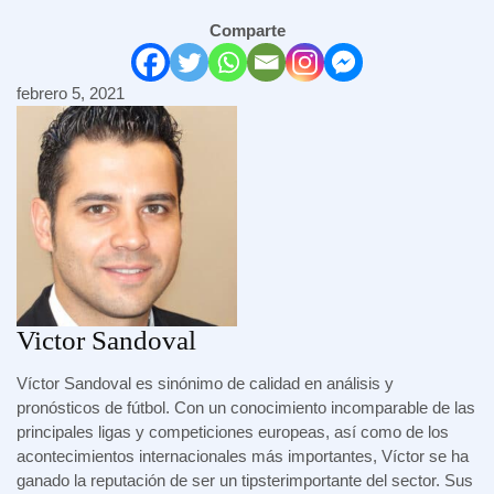
Comparte
febrero 5, 2021
Victor Sandoval
Víctor Sandoval es sinónimo de calidad en análisis y
pronósticos de fútbol. Con un conocimiento incomparable de las
principales ligas y competiciones europeas, así como de los
acontecimientos internacionales más importantes, Víctor se ha
ganado la reputación de ser un tipsterimportante del sector. Sus