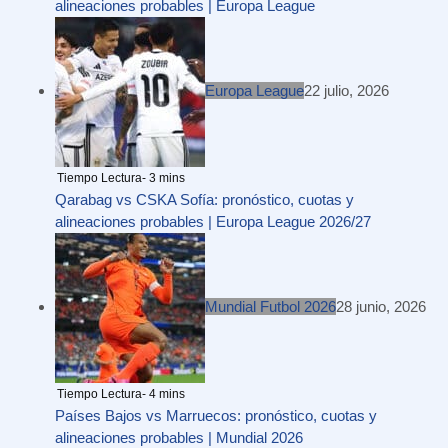
alineaciones probables | Europa League
Europa League
22 julio, 2026
Qarabag vs CSKA Sofía: pronóstico, cuotas y
alineaciones probables | Europa League 2026/27
Mundial Futbol 2026
28 junio, 2026
Países Bajos vs Marruecos: pronóstico, cuotas y
alineaciones probables | Mundial 2026