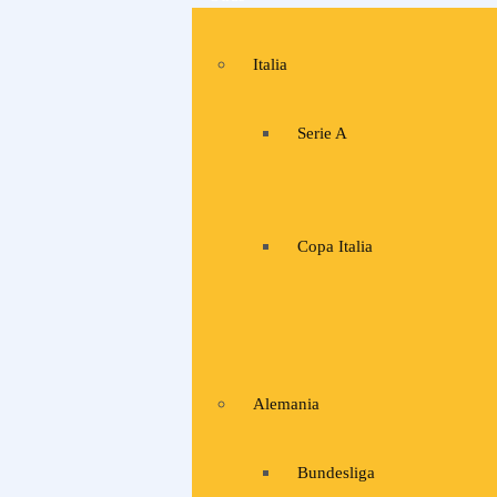
Italia
Serie A
Copa Italia
Alemania
Bundesliga