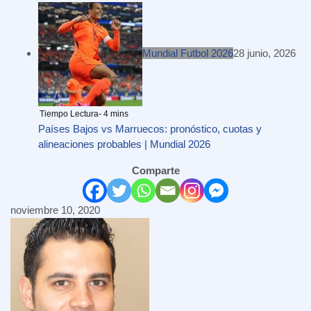
Mundial Futbol 2026
28 junio, 2026
Países Bajos vs Marruecos: pronóstico, cuotas y
alineaciones probables | Mundial 2026
Comparte
noviembre 10, 2020