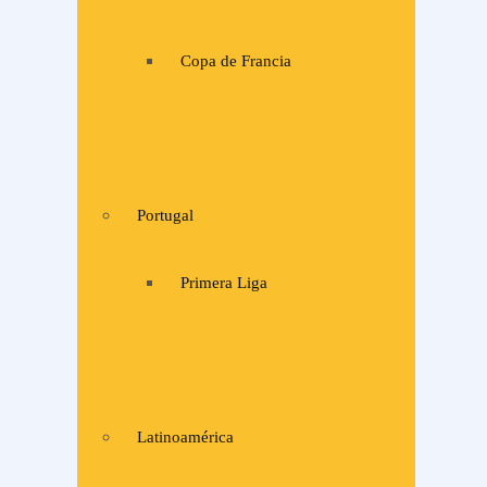
Copa de Francia
Portugal
Primera Liga
Latinoamérica