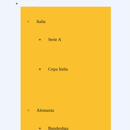
Otras
Italia
Serie A
Copa Italia
Alemania
Bundesliga