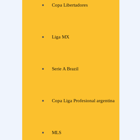
Copa Libertadores
Liga MX
Serie A Brazil
Copa Liga Profesional argentina
MLS