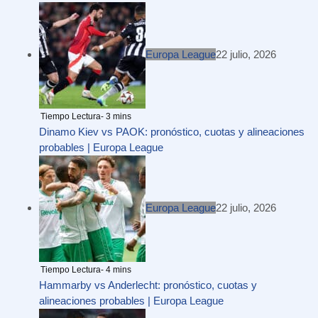
Europa League
22 julio, 2026
Dinamo Kiev vs PAOK: pronóstico, cuotas y alineaciones
probables | Europa League
Europa League
22 julio, 2026
Hammarby vs Anderlecht: pronóstico, cuotas y
alineaciones probables | Europa League