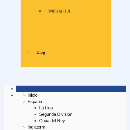
William Hill
Blog
Inicio
España
La Liga
Segunda División
Copa del Rey
Inglaterra