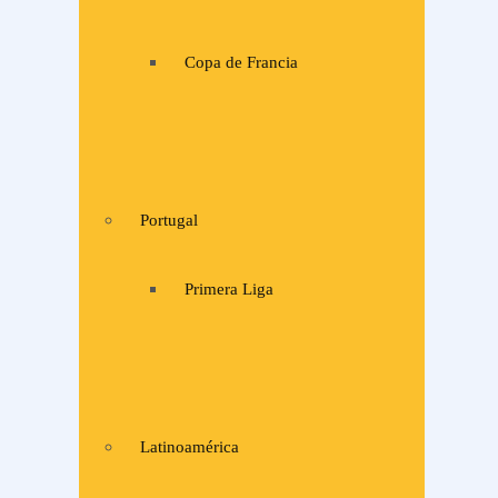
Copa de Francia
Portugal
Primera Liga
Latinoamérica