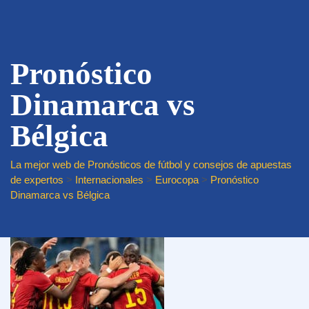
Pronóstico
Dinamarca vs
Bélgica
La mejor web de Pronósticos de fútbol y consejos de apuestas
de expertos
>
Internacionales
>
Eurocopa
>
Pronóstico
Dinamarca vs Bélgica