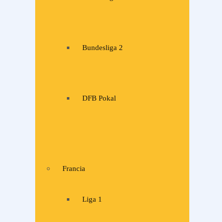
Bundesliga 2
DFB Pokal
Francia
Liga 1