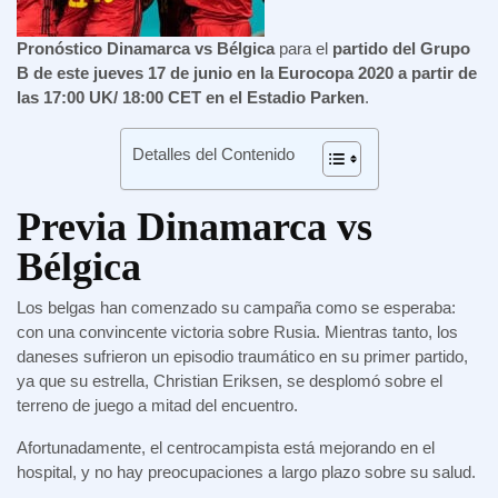
Pronóstico Dinamarca vs Bélgica
para el
partido del Grupo
B de este jueves 17 de junio en la Eurocopa 2020 a partir de
las 17:00 UK/ 18:00 CET en el Estadio Parken
.
Detalles del Contenido
Previa Dinamarca vs
Bélgica
Los belgas han comenzado su campaña como se esperaba:
con una convincente victoria sobre Rusia. Mientras tanto, los
daneses sufrieron un episodio traumático en su primer partido,
ya que su estrella, Christian Eriksen, se desplomó sobre el
terreno de juego a mitad del encuentro.
Afortunadamente, el centrocampista está mejorando en el
hospital, y no hay preocupaciones a largo plazo sobre su salud.