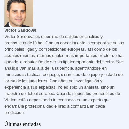
Victor Sandoval
Víctor Sandoval es sinónimo de calidad en análisis y
pronósticos de fútbol. Con un conocimiento incomparable de las
principales ligas y competiciones europeas, así como de los
acontecimientos internacionales más importantes, Víctor se ha
ganado la reputación de ser un tipsterimportante del sector. Sus
análisis van más allá de la superficie, adentrándose en
minuciosas tácticas de juego, dinámicas de equipo y estado de
forma de los jugadores. Con años de investigación y
experiencia a sus espaldas, no es sólo un analista, sino un
maestro del fútbol europeo. Cuando sigues los pronósticos de
Víctor, estás depositando tu confianza en un experto que
encarna la profesionalidad e irradia confianza en cada
predicción.
Últimas entradas