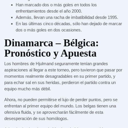
Han marcado dos o más goles en todos los
enfrentamientos desde el año 2000.
Además, llevan una racha de imbatibilidad desde 1995.
En las últimas cinco décadas, sólo han dejado de marcar
dos o más goles en dos ocasiones.
Dinamarca – Bélgica:
Pronóstico y Apuesta
Los hombres de Hjulmand seguramente tenían grandes
aspiraciones al llegar a este torneo, pero tuvieron que pasar por
momentos realmente desagradables en su primer partido, y
para echar sal en sus heridas, perdieron el partido contra un
equipo mucho más débil.
Ahora, no pueden permitirse el lujo de perder puntos, pero se
enfrentan al primer equipo del mundo. Los belgas tienen una
ofensiva fluida, y se aprovecharán fácilmente de esta
desesperación de sus homólogos.