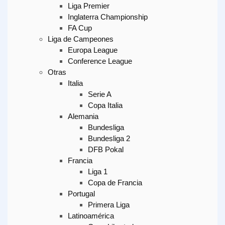
Liga Premier
Inglaterra Championship
FA Cup
Liga de Campeones
Europa League
Conference League
Otras
Italia
Serie A
Copa Italia
Alemania
Bundesliga
Bundesliga 2
DFB Pokal
Francia
Liga 1
Copa de Francia
Portugal
Primera Liga
Latinoamérica