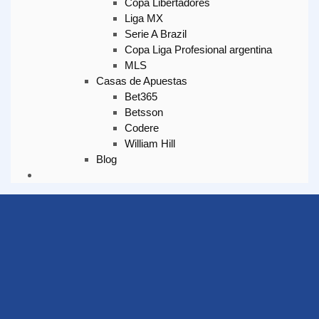
Copa Libertadores
Liga MX
Serie A Brazil
Copa Liga Profesional argentina
MLS
Casas de Apuestas
Bet365
Betsson
Codere
William Hill
Blog