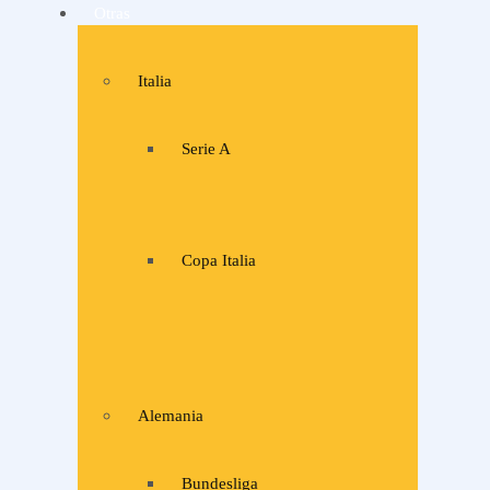
Otras
Italia
Serie A
Copa Italia
Alemania
Bundesliga