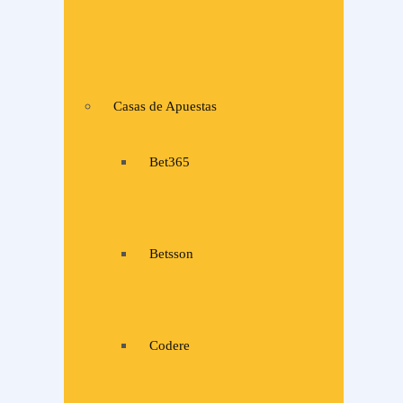
Casas de Apuestas
Bet365
Betsson
Codere