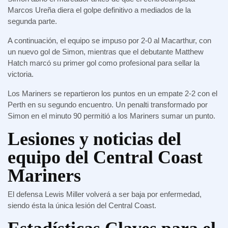
Marcos Ureña diera el golpe definitivo a mediados de la
segunda parte.
A continuación, el equipo se impuso por 2-0 al Macarthur, con
un nuevo gol de Simon, mientras que el debutante Matthew
Hatch marcó su primer gol como profesional para sellar la
victoria.
Los Mariners se repartieron los puntos en un empate 2-2 con el
Perth en su segundo encuentro. Un penalti transformado por
Simon en el minuto 90 permitió a los Mariners sumar un punto.
Lesiones y noticias del
equipo del Central Coast
Mariners
El defensa Lewis Miller volverá a ser baja por enfermedad,
siendo ésta la única lesión del Central Coast.