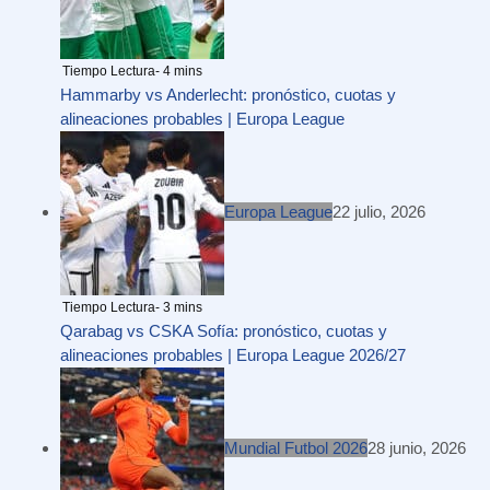
Hammarby vs Anderlecht: pronóstico, cuotas y
alineaciones probables | Europa League
Europa League
22 julio, 2026
Qarabag vs CSKA Sofía: pronóstico, cuotas y
alineaciones probables | Europa League 2026/27
Mundial Futbol 2026
28 junio, 2026