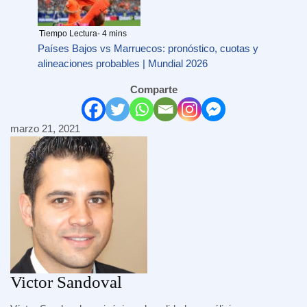
Países Bajos vs Marruecos: pronóstico, cuotas y
alineaciones probables | Mundial 2026
Comparte
marzo 21, 2021
Victor Sandoval