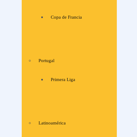
Copa de Francia
Portugal
Primera Liga
Latinoamérica