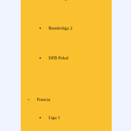
Bundesliga 2
DFB Pokal
Francia
Liga 1