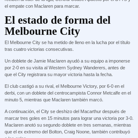
el empate con Maclaren para marcar.
El estado de forma del
Melbourne City
El Melbourne City se ha metido de lleno en la lucha por el título
tras cuatro victorias consecutivas.
Un doblete de Jamie Maclaren ayudó a su equipo a imponerse
por 2-0 en su visita al Western Sydney Wanderers, antes de
que el City registrara su mayor victoria hasta la fecha.
El club castigó a su rival, el Melbourne Victory, por 6-0 en el
derbi, con un doblete del centrocampista Connor Metcalfe en el
minuto 5, mientras que Maclaren también marcó.
A continuación, el City se deshizo del Macarthur después de
marcar tres goles en 15 minutos para lograr una victoria por 3-0.
Maclaren anotó su segundo doblete en tres semanas, mientras
que el ex extremo del Bolton, Craig Noone, también contribuyó