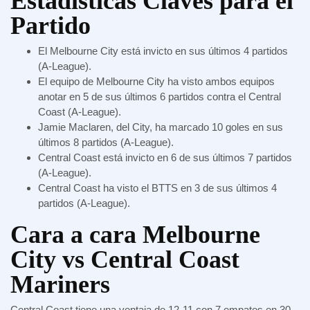
Estadísticas Claves para el
Partido
El Melbourne City está invicto en sus últimos 4 partidos
(A-League).
El equipo de Melbourne City ha visto ambos equipos
anotar en 5 de sus últimos 6 partidos contra el Central
Coast (A-League).
Jamie Maclaren, del City, ha marcado 10 goles en sus
últimos 8 partidos (A-League).
Central Coast está invicto en 6 de sus últimos 7 partidos
(A-League).
Central Coast ha visto el BTTS en 3 de sus últimos 4
partidos (A-League).
Cara a cara Melbourne
City vs Central Coast
Mariners
Central Coast tiene una ventaja de 12-11 con 7 empates en 30