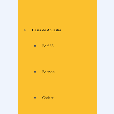
Casas de Apuestas
Bet365
Betsson
Codere