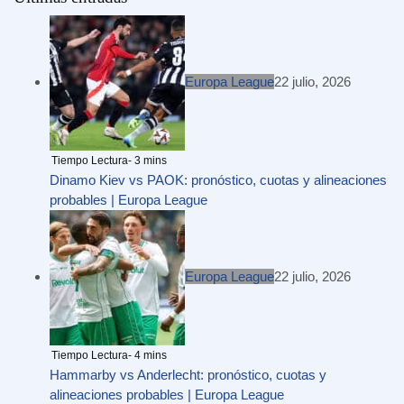
Europa League
22 julio, 2026
Dinamo Kiev vs PAOK: pronóstico, cuotas y alineaciones
probables | Europa League
Europa League
22 julio, 2026
Hammarby vs Anderlecht: pronóstico, cuotas y
alineaciones probables | Europa League