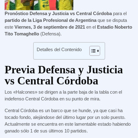
Pronóstico Defensa y Justicia vs Central Córdoba
para el
partido de la Liga Profesional de Argentina
que se disputa
este
Viernes, 3 de septiembre de 2021
en el
Estadio Noberto
Tito Tomaghello
(Defensa).
Detalles del Contenido
Previa Defensa y Justicia
vs Central Córdoba
Los «Halcones» se dirigen a la parte baja de la tabla con el
indefenso Central Córdoba en su punto de mira.
Central Córdoba es un barco que se hunde, ya que casi ha
tocado fondo, alejándose del último lugar por un solo puesto.
Actualmente se encuentra en este lamentable estado habiendo
ganado sólo 1 de sus últimos 10 partidos.