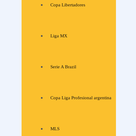
Copa Libertadores
Liga MX
Serie A Brazil
Copa Liga Profesional argentina
MLS