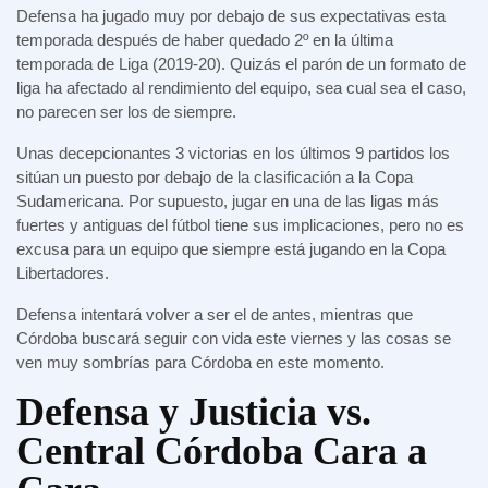
Defensa ha jugado muy por debajo de sus expectativas esta
temporada después de haber quedado 2º en la última
temporada de Liga (2019-20). Quizás el parón de un formato de
liga ha afectado al rendimiento del equipo, sea cual sea el caso,
no parecen ser los de siempre.
Unas decepcionantes 3 victorias en los últimos 9 partidos los
sitúan un puesto por debajo de la clasificación a la Copa
Sudamericana. Por supuesto, jugar en una de las ligas más
fuertes y antiguas del fútbol tiene sus implicaciones, pero no es
excusa para un equipo que siempre está jugando en la Copa
Libertadores.
Defensa intentará volver a ser el de antes, mientras que
Córdoba buscará seguir con vida este viernes y las cosas se
ven muy sombrías para Córdoba en este momento.
Defensa y Justicia vs.
Central Córdoba Cara a