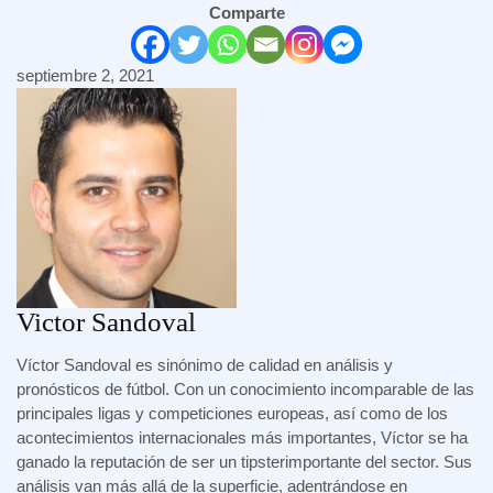
Comparte
septiembre 2, 2021
Victor Sandoval
Víctor Sandoval es sinónimo de calidad en análisis y
pronósticos de fútbol. Con un conocimiento incomparable de las
principales ligas y competiciones europeas, así como de los
acontecimientos internacionales más importantes, Víctor se ha
ganado la reputación de ser un tipsterimportante del sector. Sus
análisis van más allá de la superficie, adentrándose en