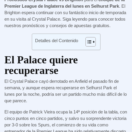
Premier League de Inglaterra
del lunes en Selhurst Park
. El
Brighton espera continuar con su fantástico inicio de temporada
en su visita al Crystal Palace. Siga leyendo para conocer todos
nuestros pronósticos y consejos de apuestas gratuitos.
Detalles del Contenido
El Palace quiere
recuperarse
El Crystal Palace cayó derrotado en Anfield el pasado fin de
semana, y aunque espera recuperarse en Selhurst Park el
lunes por la noche, podría ser un partido mucho más difícil de lo
que parece.
El equipo de Patrick Vieira ocupa la 14ª posición de la tabla, con
cinco puntos en cinco partidos, y salvo su sorprendente victoria
por 3-0 sobre los Spurs, el comienzo de su vida como
entrenador de la Premier League ha sido relativamente discreto