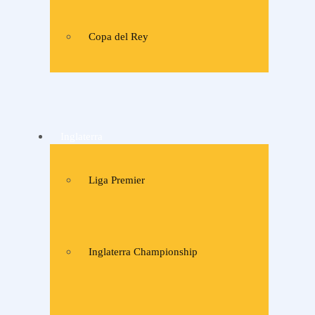
Copa del Rey
Inglaterra
Liga Premier
Inglaterra Championship