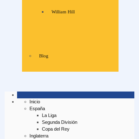
William Hill
Blog
Inicio
España
La Liga
Segunda División
Copa del Rey
Inglaterra