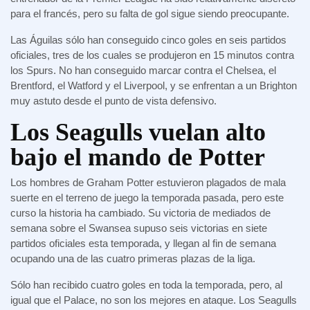
para el francés, pero su falta de gol sigue siendo preocupante.
Las Águilas sólo han conseguido cinco goles en seis partidos
oficiales, tres de los cuales se produjeron en 15 minutos contra
los Spurs. No han conseguido marcar contra el Chelsea, el
Brentford, el Watford y el Liverpool, y se enfrentan a un Brighton
muy astuto desde el punto de vista defensivo.
Los Seagulls vuelan alto
bajo el mando de Potter
Los hombres de Graham Potter estuvieron plagados de mala
suerte en el terreno de juego la temporada pasada, pero este
curso la historia ha cambiado. Su victoria de mediados de
semana sobre el Swansea supuso seis victorias en siete
partidos oficiales esta temporada, y llegan al fin de semana
ocupando una de las cuatro primeras plazas de la liga.
Sólo han recibido cuatro goles en toda la temporada, pero, al
igual que el Palace, no son los mejores en ataque. Los Seagulls