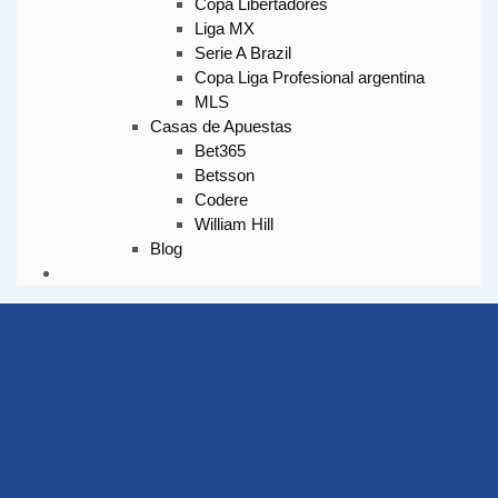
Copa Libertadores
Liga MX
Serie A Brazil
Copa Liga Profesional argentina
MLS
Casas de Apuestas
Bet365
Betsson
Codere
William Hill
Blog