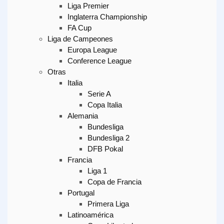
Liga Premier
Inglaterra Championship
FA Cup
Liga de Campeones
Europa League
Conference League
Otras
Italia
Serie A
Copa Italia
Alemania
Bundesliga
Bundesliga 2
DFB Pokal
Francia
Liga 1
Copa de Francia
Portugal
Primera Liga
Latinoamérica