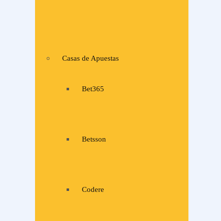
Casas de Apuestas
Bet365
Betsson
Codere