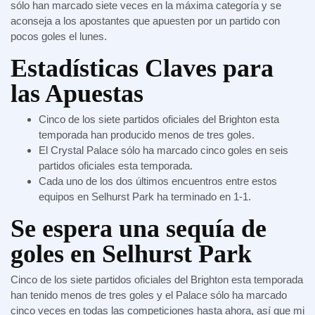
sólo han marcado siete veces en la máxima categoría y se
aconseja a los apostantes que apuesten por un partido con
pocos goles el lunes.
Estadísticas Claves para
las Apuestas
Cinco de los siete partidos oficiales del Brighton esta
temporada han producido menos de tres goles.
El Crystal Palace sólo ha marcado cinco goles en seis
partidos oficiales esta temporada.
Cada uno de los dos últimos encuentros entre estos
equipos en Selhurst Park ha terminado en 1-1.
Se espera una sequía de
goles en Selhurst Park
Cinco de los siete partidos oficiales del Brighton esta temporada
han tenido menos de tres goles y el Palace sólo ha marcado
cinco veces en todas las competiciones hasta ahora, así que mi