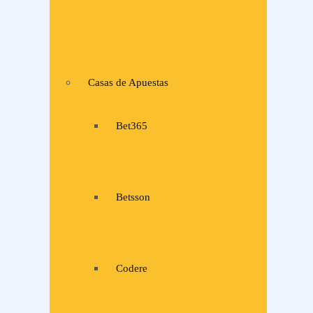
Casas de Apuestas
Bet365
Betsson
Codere