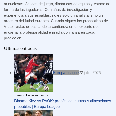
minuciosas tácticas de juego, dinámicas de equipo y estado de
forma de los jugadores. Con años de investigación y
experiencia a sus espaldas, no es sólo un analista, sino un
maestro del fútbol europeo. Cuando sigues los pronósticos de
Víctor, estás depositando tu confianza en un experto que
encarna la profesionalidad e irradia confianza en cada
predicción.
Últimas entradas
Europa League
22 julio, 2026
Dinamo Kiev vs PAOK: pronóstico, cuotas y alineaciones
probables | Europa League