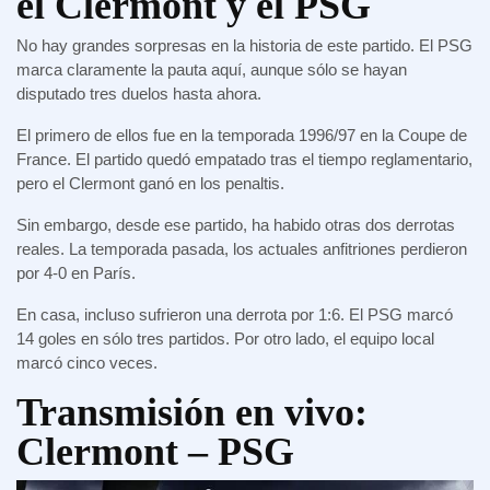
el Clermont y el PSG
No hay grandes sorpresas en la historia de este partido. El PSG
marca claramente la pauta aquí, aunque sólo se hayan
disputado tres duelos hasta ahora.
El primero de ellos fue en la temporada 1996/97 en la Coupe de
France. El partido quedó empatado tras el tiempo reglamentario,
pero el Clermont ganó en los penaltis.
Sin embargo, desde ese partido, ha habido otras dos derrotas
reales. La temporada pasada, los actuales anfitriones perdieron
por 4-0 en París.
En casa, incluso sufrieron una derrota por 1:6. El PSG marcó
14 goles en sólo tres partidos. Por otro lado, el equipo local
marcó cinco veces.
Transmisión en vivo:
Clermont – PSG