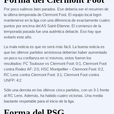
Por poco salimos bien parados. Ese debería ser el resumen de
la última temporada de Clermont Foot. El equipo local logró
mantenerse en la liga con una diferencia de exactamente cuatro
puntos por encima del AS Saint-Etienne. El comienzo de la
temporada pasada fue una auténtica debacle. Eso hay que
evitarlo este año.
La mala noticia es que no será más fácil. La buena noticia es
que los últimos partidos amistosoa deberían haber aumentado
un poco su confianza en sí mismos, estos fueron los
resultados: FC Toulouse vs Clermont Foot: 0:1, Clermont Foot
contra Rodez AF: 2:0, HSC Montpellier – Clermont Foot: 0:2,
RC Lens contra Clermont Foot: 3:1, Clermont Foot contra
UNFP: 4:2
Sólo una derrota en los últimos cinco partidos, con un 3-1 frente
al RC Lens. Además, ha habido cuatro victorias. Una media
bastante respetable para el inicio de la liga.
Forma del PSG