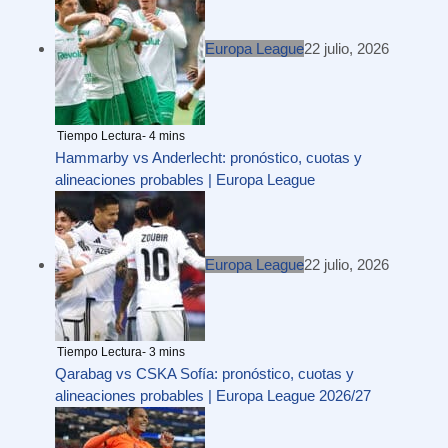
Europa League
22 julio, 2026
Hammarby vs Anderlecht: pronóstico, cuotas y
alineaciones probables | Europa League
Europa League
22 julio, 2026
Qarabag vs CSKA Sofía: pronóstico, cuotas y
alineaciones probables | Europa League 2026/27