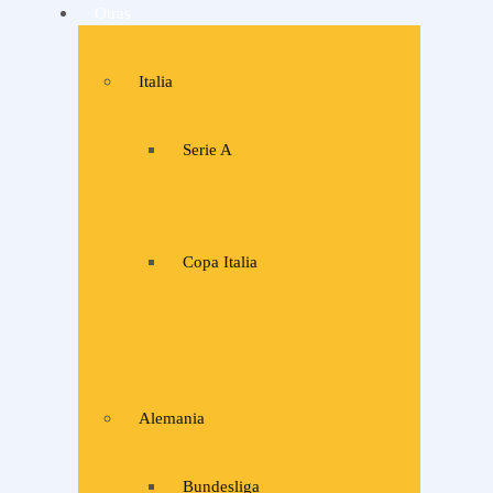
Otras
Italia
Serie A
Copa Italia
Alemania
Bundesliga