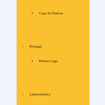
Copa de Francia
Portugal
Primera Liga
Latinoamérica