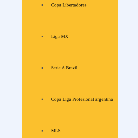
Copa Libertadores
Liga MX
Serie A Brazil
Copa Liga Profesional argentina
MLS