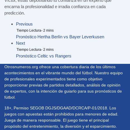
Víctor, estás depositando tu confianza en un experto que
encarna la profesionalidad e irradia confianza en cada
predicción.
Previous
Pronóstico Hertha Berlín vs Bayer Leverkusen
Next
Pronóstico Celtic vs Rangers
Otrosnumeros.org ofrece una cobertura diaria de los últimos
acontecimientos en el vibrante mundo del fútbol. Nuestro equipo
de profesionales experimentados tiene como objetivo
proporcionar previas de partidos detallados, análisis de opinión
de expertos, con la intención de guiarlo para sus pronósticos de
fútbol.
18+, Permiso SEGOB DGJS/DGAAD/DCRCA/P-01/2018. Los
juegos con apuestas están prohibidos para menores de edad.
Juega de manera responsable. El juego tiene el principal
propósito del entretenimiento, la diversión y el esparcimiento.