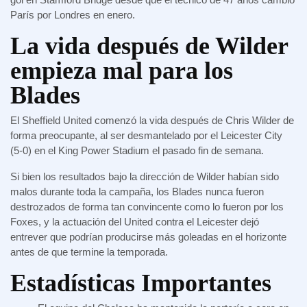
París por Londres en enero.
La vida después de Wilder
empieza mal para los
Blades
El Sheffield United comenzó la vida después de Chris Wilder de
forma preocupante, al ser desmantelado por el Leicester City
(5-0) en el King Power Stadium el pasado fin de semana.
Si bien los resultados bajo la dirección de Wilder habían sido
malos durante toda la campaña, los Blades nunca fueron
destrozados de forma tan convincente como lo fueron por los
Foxes, y la actuación del United contra el Leicester dejó
entrever que podrían producirse más goleadas en el horizonte
antes de que termine la temporada.
Estadísticas Importantes