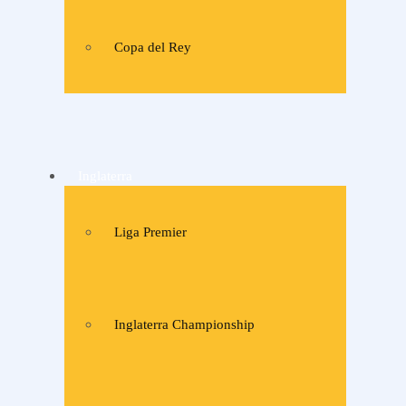
Copa del Rey
Inglaterra
Liga Premier
Inglaterra Championship