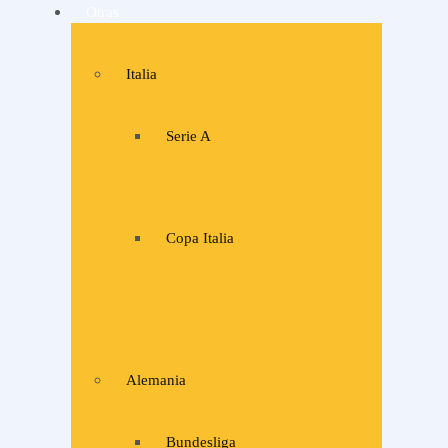
Otras
Italia
Serie A
Copa Italia
Alemania
Bundesliga