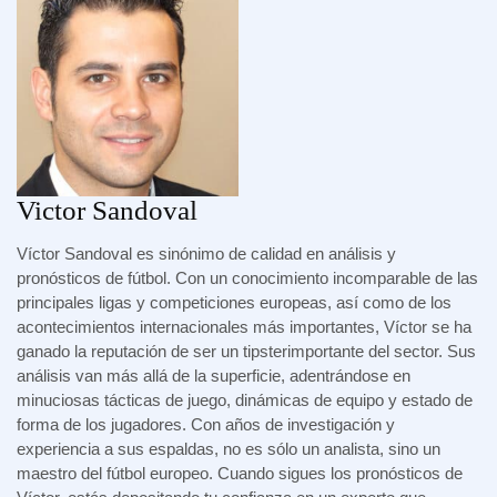
Victor Sandoval
Víctor Sandoval es sinónimo de calidad en análisis y
pronósticos de fútbol. Con un conocimiento incomparable de las
principales ligas y competiciones europeas, así como de los
acontecimientos internacionales más importantes, Víctor se ha
ganado la reputación de ser un tipsterimportante del sector. Sus
análisis van más allá de la superficie, adentrándose en
minuciosas tácticas de juego, dinámicas de equipo y estado de
forma de los jugadores. Con años de investigación y
experiencia a sus espaldas, no es sólo un analista, sino un
maestro del fútbol europeo. Cuando sigues los pronósticos de