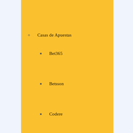
Casas de Apuestas
Bet365
Betsson
Codere