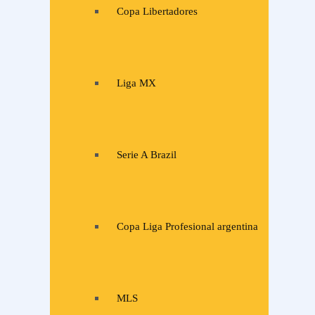
Copa Libertadores
Liga MX
Serie A Brazil
Copa Liga Profesional argentina
MLS