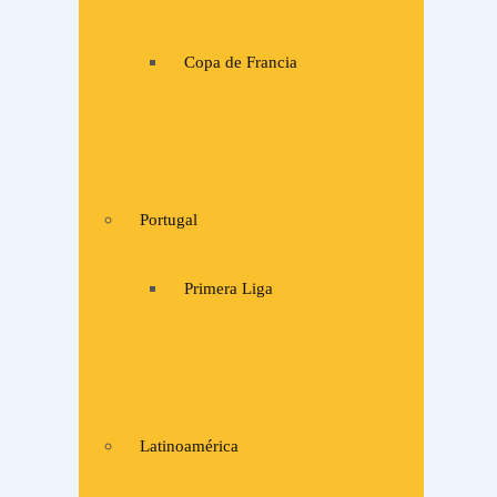
Copa de Francia
Portugal
Primera Liga
Latinoamérica