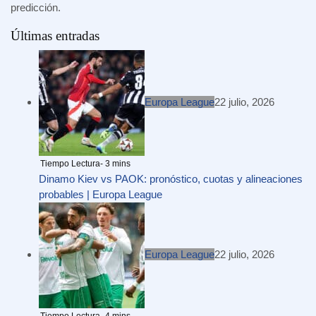
predicción.
Últimas entradas
Europa League
22 julio, 2026
Dinamo Kiev vs PAOK: pronóstico, cuotas y alineaciones
probables | Europa League
Europa League
22 julio, 2026