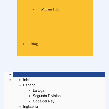
William Hill
Blog
Inicio
España
La Liga
Segunda División
Copa del Rey
Inglaterra