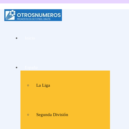
La mejor web de
Pronósticos de fútbol
Inicio
y consejos de apuestas
de expertos
España
La Liga
Segunda División