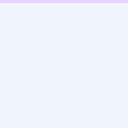
 consejos de apuestas