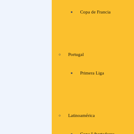
Copa de Francia
Portugal
Primera Liga
Latinoamérica