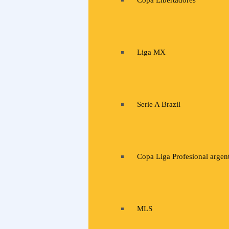
Copa Libertadores
Liga MX
Serie A Brazil
Copa Liga Profesional argen
MLS