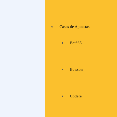
Casas de Apuestas
Bet365
Betsson
Codere