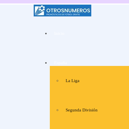
La mejor web de 
de expertos
Inicio
España
La Liga
Segunda División