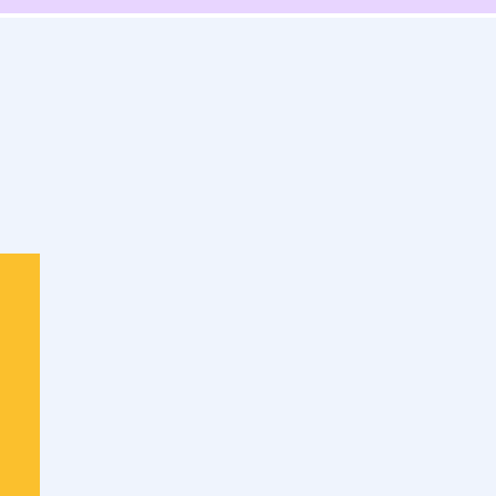
Pronósticos de fútbol y