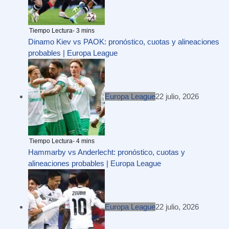
Dinamo Kiev vs PAOK: pronóstico, cuotas y alineaciones
probables | Europa League
Europa League
22 julio, 2026
Hammarby vs Anderlecht: pronóstico, cuotas y
alineaciones probables | Europa League
Europa League
22 julio, 2026