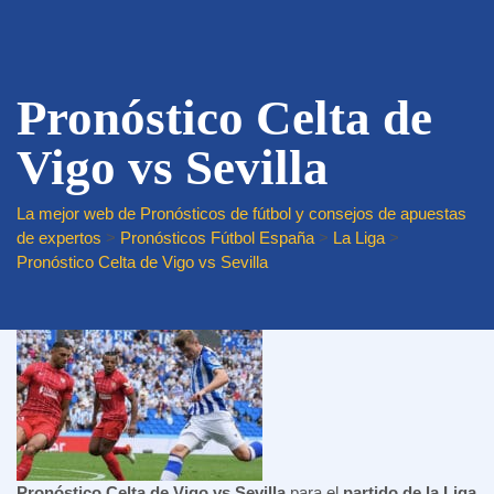
Pronóstico Celta de
Vigo vs Sevilla
La mejor web de Pronósticos de fútbol y consejos de apuestas
de expertos
>
Pronósticos Fútbol España
>
La Liga
>
Pronóstico Celta de Vigo vs Sevilla
Pronóstico Celta de Vigo vs Sevilla
para el
partido de la Liga