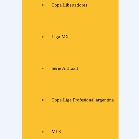
Copa Libertadores
Liga MX
Serie A Brazil
Copa Liga Profesional argentina
MLS