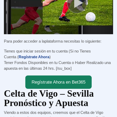
Para poder acceder a laplataforma necesitas lo siguiente:
Tienes que iniciar sesión en tu cuenta (Si no Tienes
Cuenta (
Regístrate Ahora
)
Tener Fondos Disponibles en tu Cuenta o Haber Realizado una
apuesta en las últimas 24 hrs. [/su_box]
Regístrate Ahora en Bet365
Celta de Vigo – Sevilla
Pronóstico y Apuesta
Viendo a estos dos equipos, creemos que el Celta de Vigo