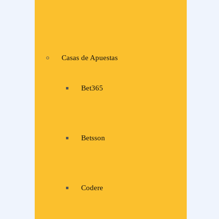
Casas de Apuestas
Bet365
Betsson
Codere