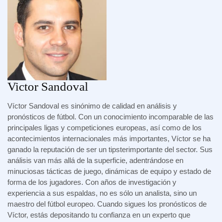
Victor Sandoval
Víctor Sandoval es sinónimo de calidad en análisis y
pronósticos de fútbol. Con un conocimiento incomparable de las
principales ligas y competiciones europeas, así como de los
acontecimientos internacionales más importantes, Víctor se ha
ganado la reputación de ser un tipsterimportante del sector. Sus
análisis van más allá de la superficie, adentrándose en
minuciosas tácticas de juego, dinámicas de equipo y estado de
forma de los jugadores. Con años de investigación y
experiencia a sus espaldas, no es sólo un analista, sino un
maestro del fútbol europeo. Cuando sigues los pronósticos de
Víctor, estás depositando tu confianza en un experto que