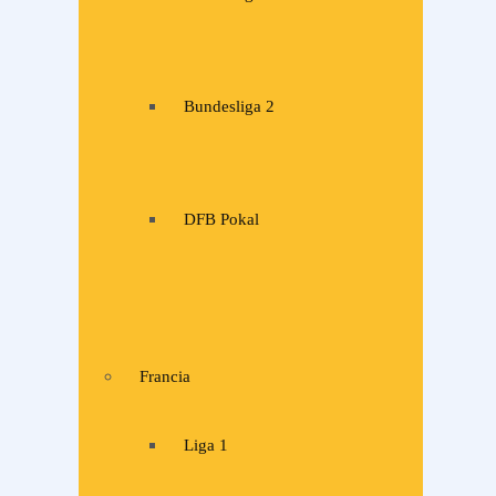
Bundesliga 2
DFB Pokal
Francia
Liga 1