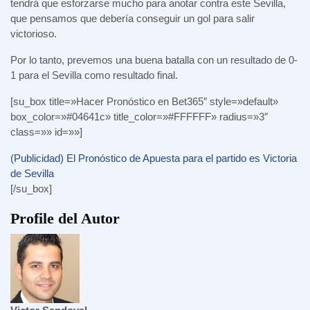
tendrá que esforzarse mucho para anotar contra este Sevilla,
que pensamos que debería conseguir un gol para salir
victorioso.
Por lo tanto, prevemos una buena batalla con un resultado de 0-
1 para el Sevilla como resultado final.
[su_box title=»Hacer Pronóstico en Bet365″ style=»default»
box_color=»#04641c» title_color=»#FFFFFF» radius=»3″
class=»» id=»»]
(Publicidad) El Pronóstico de Apuesta para el partido es Victoria
de Sevilla
[/su_box]
Profile del Autor