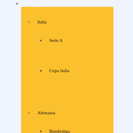
Otras
Italia
Serie A
Copa Italia
Alemania
Bundesliga