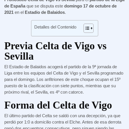
de España
que se disputa este
domingo 17 de octubre de
2021
en el
Estadio de Balaidos
.
Detalles del Contenido
Previa Celta de Vigo vs
Sevilla
El Estadio de Balaidos acogerá el partido de la 9ª jornada de
Liga entre los equipos del Celta de Vigo y el Sevilla programado
para el domingo. Los anfitriones de este choque ocupan el 15º
puesto de la clasificación con siete puntos, mientras que su
próximo rival, el Sevilla, es 4º con catorce.
Forma del Celta de Vigo
El último partido del Celta se saldó con una decepción, ya que
perdió por 1:0 a domicilio contra el Elche. Antes de esa derrota
ganó dos encuentros consecutivos, pero siguen siendo las