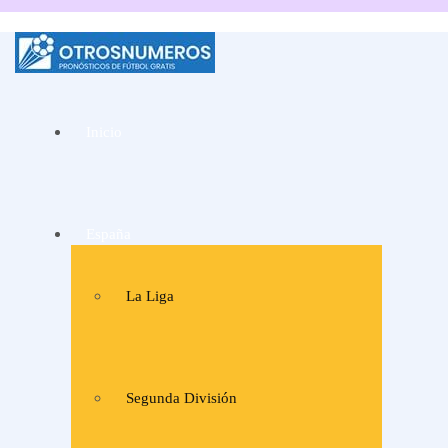
La mejor web de
Pronósticos de fútbol
Inicio
y consejos de apuestas
de expertos
España
La Liga
Segunda División