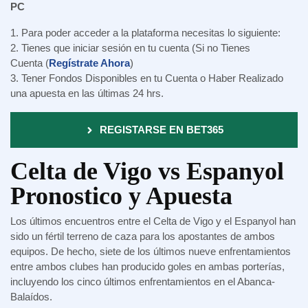
PC
1. Para poder acceder a la plataforma necesitas lo siguiente:
2. Tienes que iniciar sesión en tu cuenta (Si no Tienes
Cuenta (
Regístrate Ahora
)
3. Tener Fondos Disponibles en tu Cuenta o Haber Realizado
una apuesta en las últimas 24 hrs.
REGISTARSE EN BET365
Celta de Vigo vs Espanyol
Pronostico y Apuesta
Los últimos encuentros entre el Celta de Vigo y el Espanyol han
sido un fértil terreno de caza para los apostantes de ambos
equipos. De hecho, siete de los últimos nueve enfrentamientos
entre ambos clubes han producido goles en ambas porterías,
incluyendo los cinco últimos enfrentamientos en el Abanca-
Balaídos.