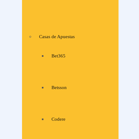
Casas de Apuestas
Bet365
Betsson
Codere