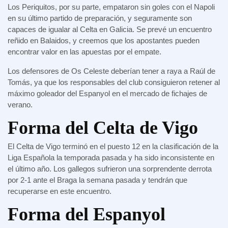
Los Periquitos, por su parte, empataron sin goles con el Napoli
en su último partido de preparación, y seguramente son
capaces de igualar al Celta en Galicia. Se prevé un encuentro
reñido en Balaidos, y creemos que los apostantes pueden
encontrar valor en las apuestas por el empate.
Los defensores de Os Celeste deberían tener a raya a Raúl de
Tomás, ya que los responsables del club consiguieron retener al
máximo goleador del Espanyol en el mercado de fichajes de
verano.
Forma del Celta de Vigo
El Celta de Vigo terminó en el puesto 12 en la clasificación de la
Liga Española la temporada pasada y ha sido inconsistente en
el último año. Los gallegos sufrieron una sorprendente derrota
por 2-1 ante el Braga la semana pasada y tendrán que
recuperarse en este encuentro.
Forma del Espanyol