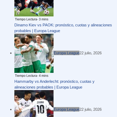
Dinamo Kiev vs PAOK: pronóstico, cuotas y alineaciones
probables | Europa League
Europa League
22 julio, 2026
Hammarby vs Anderlecht: pronóstico, cuotas y
alineaciones probables | Europa League
Europa League
22 julio, 2026