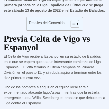
primera jornada
de la
Liga Española de Fútbol
que se
juega
este sábado 13 de agosto de 2022
en el
Estadio de Balaídos
.
Detalles del Contenido
Previa Celta de Vigo vs
Espanyol
El Celta de Vigo recibe al Espanyol en su estadio de Balaídos
en lo que se espera que sea un interesante comienzo de Liga
Española. El Celta terminó la última campaña de Primera
División en el puesto 11, y sin duda aspira a terminar entre los
diez primeros esta vez.
Uno de los hombres a seguir en el equipo local será el
experimentado atacante Iago Aspas, mientras que la estrella
emergente sueca Williot Swedberg es probable que debute en la
Liga contra el Espanyol.