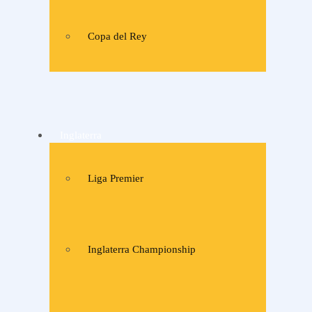
Copa del Rey
Inglaterra
Liga Premier
Inglaterra Championship