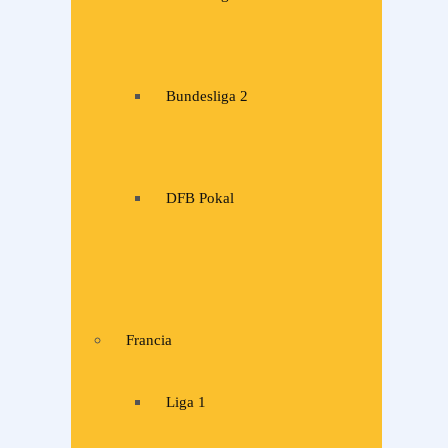
Bundesliga 2
DFB Pokal
Francia
Liga 1