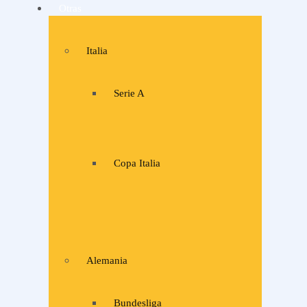
Otras
Italia
Serie A
Copa Italia
Alemania
Bundesliga