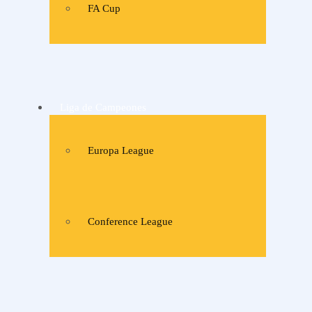
FA Cup
Liga de Campeones
Europa League
Conference League