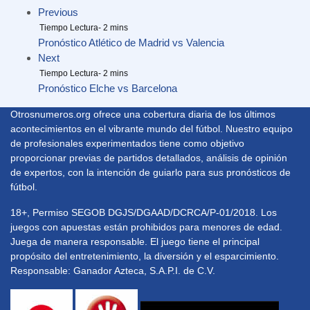
Previous
Pronóstico Atlético de Madrid vs Valencia
Next
Pronóstico Elche vs Barcelona
Otrosnumeros.org ofrece una cobertura diaria de los últimos
acontecimientos en el vibrante mundo del fútbol. Nuestro equipo
de profesionales experimentados tiene como objetivo
proporcionar previas de partidos detallados, análisis de opinión
de expertos, con la intención de guiarlo para sus pronósticos de
fútbol.
18+, Permiso SEGOB DGJS/DGAAD/DCRCA/P-01/2018. Los
juegos con apuestas están prohibidos para menores de edad.
Juega de manera responsable. El juego tiene el principal
propósito del entretenimiento, la diversión y el esparcimiento.
Responsable: Ganador Azteca, S.A.P.I. de C.V.