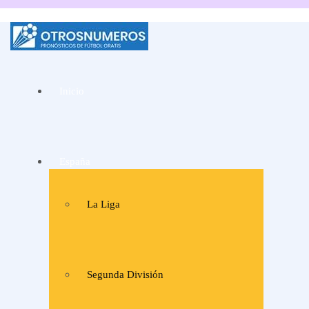
La mejor web de
Pronósticos de fútbol
Inicio
y consejos de apuestas
de expertos
España
La Liga
Segunda División