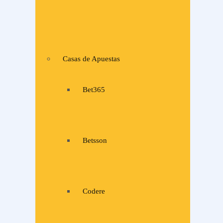
Casas de Apuestas
Bet365
Betsson
Codere