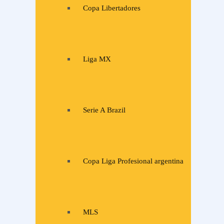
Copa Libertadores
Liga MX
Serie A Brazil
Copa Liga Profesional argentina
MLS