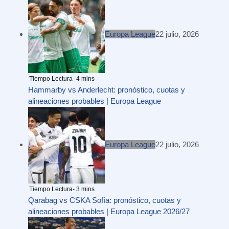
Europa League
22 julio, 2026
Hammarby vs Anderlecht: pronóstico, cuotas y
alineaciones probables | Europa League
Europa League
22 julio, 2026
Qarabag vs CSKA Sofía: pronóstico, cuotas y
alineaciones probables | Europa League 2026/27