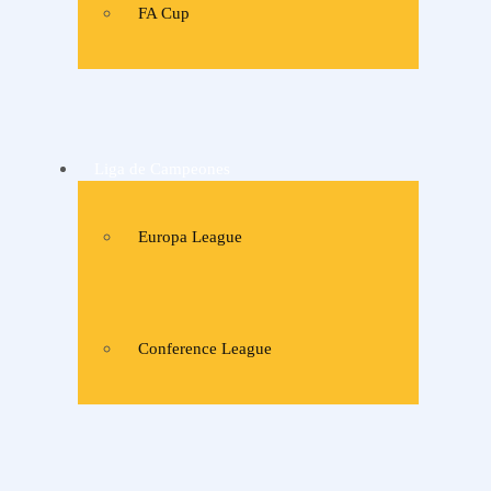
FA Cup
Liga de Campeones
Europa League
Conference League