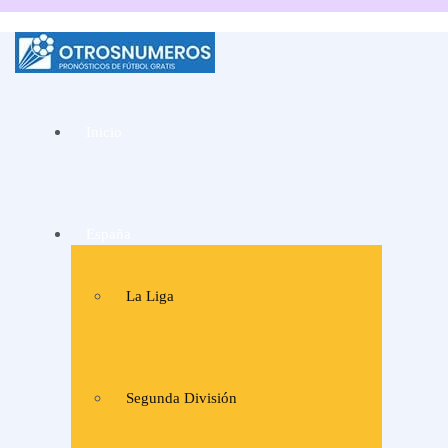
La mejor web de
Pronósticos de fútbol
Inicio
y consejos de apuestas
de expertos
España
La Liga
Segunda División