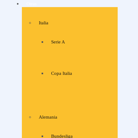
Otras
Italia
Serie A
Copa Italia
Alemania
Bundesliga