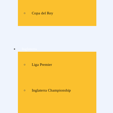
Copa del Rey
Inglaterra
Liga Premier
Inglaterra Championship