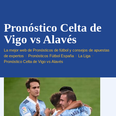
Pronóstico Celta de
Vigo vs Alavés
La mejor web de Pronósticos de fútbol y consejos de apuestas
de expertos
>
Pronósticos Fútbol España
>
La Liga
>
Pronóstico Celta de Vigo vs Alavés