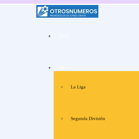
La mejor web de 
de expertos
Inicio
España
La Liga
Segunda División