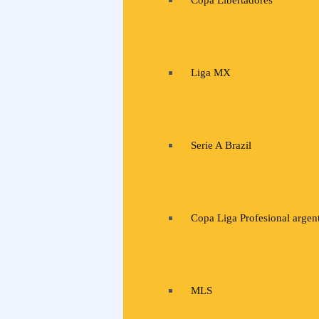
Copa Libertadores
Liga MX
Serie A Brazil
Copa Liga Profesional argen
MLS