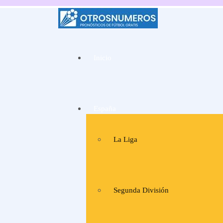
La mejor web de 
de expertos
Inicio
España
La Liga
Segunda División