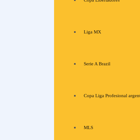
Copa Libertadores
Liga MX
Serie A Brazil
Copa Liga Profesional argen
MLS