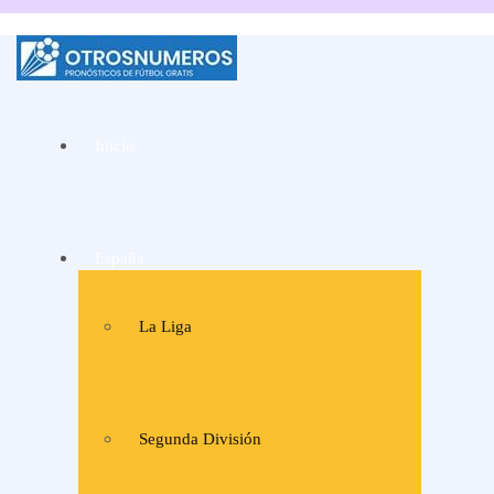
La mejor web de
Pronósticos de fútbol
Inicio
y consejos de apuestas
de expertos
España
La Liga
Segunda División