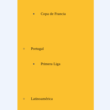
Copa de Francia
Portugal
Primera Liga
Latinoamérica