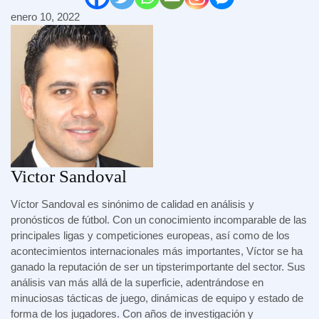
enero 10, 2022
Victor Sandoval
Víctor Sandoval es sinónimo de calidad en análisis y
pronósticos de fútbol. Con un conocimiento incomparable de las
principales ligas y competiciones europeas, así como de los
acontecimientos internacionales más importantes, Víctor se ha
ganado la reputación de ser un tipsterimportante del sector. Sus
análisis van más allá de la superficie, adentrándose en
minuciosas tácticas de juego, dinámicas de equipo y estado de
forma de los jugadores. Con años de investigación y