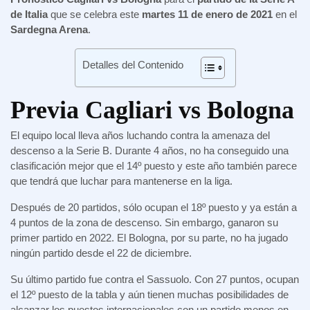
de Italia
que se celebra este
martes 11 de enero de 2021
en el
Sardegna Arena
.
Detalles del Contenido
Previa Cagliari vs Bologna
El equipo local lleva años luchando contra la amenaza del
descenso a la Serie B. Durante 4 años, no ha conseguido una
clasificación mejor que el 14º puesto y este año también parece
que tendrá que luchar para mantenerse en la liga.
Después de 20 partidos, sólo ocupan el 18º puesto y ya están a
4 puntos de la zona de descenso. Sin embargo, ganaron su
primer partido en 2022. El Bologna, por su parte, no ha jugado
ningún partido desde el 22 de diciembre.
Su último partido fue contra el Sassuolo. Con 27 puntos, ocupan
el 12º puesto de la tabla y aún tienen muchas posibilidades de
alcanzar los puestos internacionales con un partido menos en