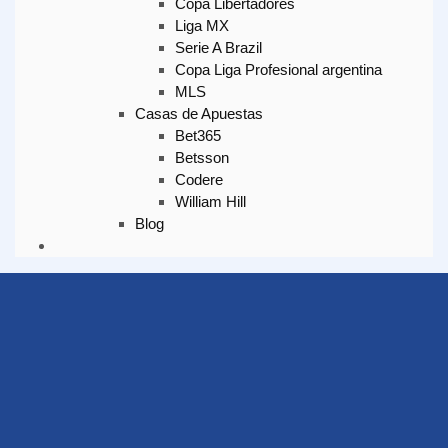
Copa Libertadores
Liga MX
Serie A Brazil
Copa Liga Profesional argentina
MLS
Casas de Apuestas
Bet365
Betsson
Codere
William Hill
Blog