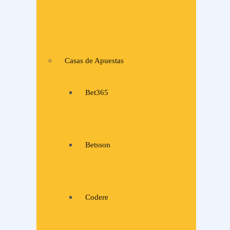
Casas de Apuestas
Bet365
Betsson
Codere