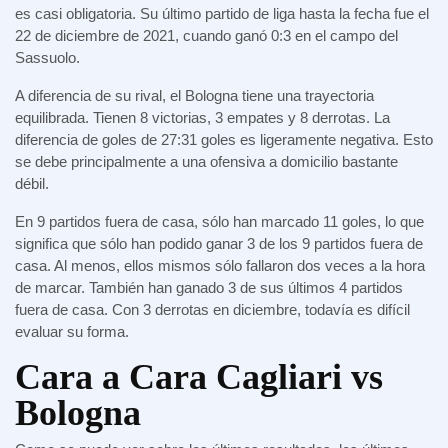
es casi obligatoria. Su último partido de liga hasta la fecha fue el
22 de diciembre de 2021, cuando ganó 0:3 en el campo del
Sassuolo.
A diferencia de su rival, el Bologna tiene una trayectoria
equilibrada. Tienen 8 victorias, 3 empates y 8 derrotas. La
diferencia de goles de 27:31 goles es ligeramente negativa. Esto
se debe principalmente a una ofensiva a domicilio bastante
débil.
En 9 partidos fuera de casa, sólo han marcado 11 goles, lo que
significa que sólo han podido ganar 3 de los 9 partidos fuera de
casa. Al menos, ellos mismos sólo fallaron dos veces a la hora
de marcar. También han ganado 3 de sus últimos 4 partidos
fuera de casa. Con 3 derrotas en diciembre, todavía es difícil
evaluar su forma.
Cara a Cara Cagliari vs
Bologna