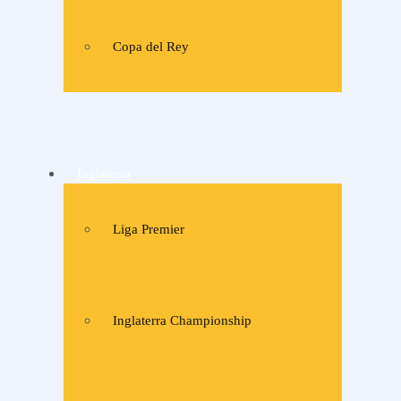
Copa del Rey
Inglaterra
Liga Premier
Inglaterra Championship