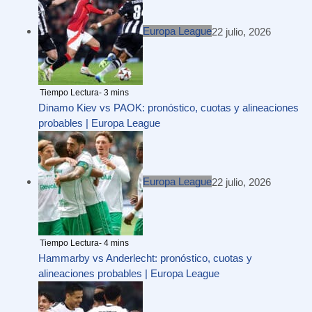
Europa League
22 julio, 2026
Dinamo Kiev vs PAOK: pronóstico, cuotas y alineaciones
probables | Europa League
Europa League
22 julio, 2026
Hammarby vs Anderlecht: pronóstico, cuotas y
alineaciones probables | Europa League