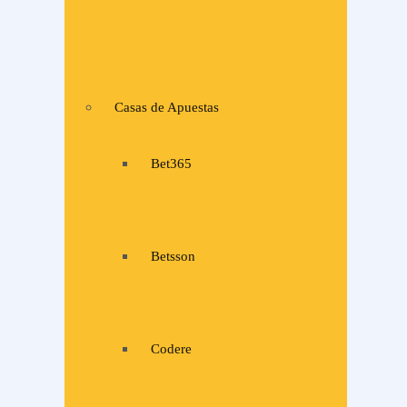
Casas de Apuestas
Bet365
Betsson
Codere