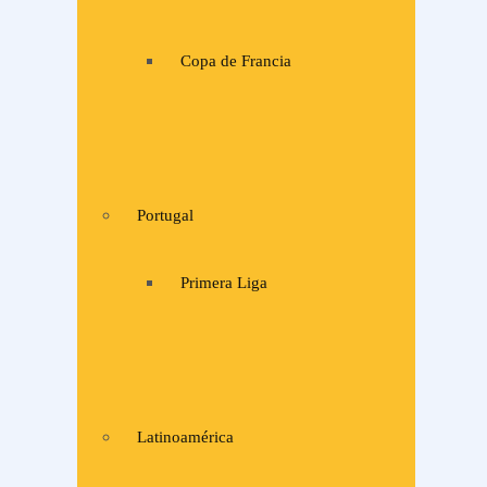
Copa de Francia
Portugal
Primera Liga
Latinoamérica