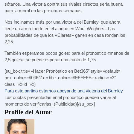
sótanos. Una victoria contra sus rivales directos sería buena
para la moral en las próximas semanas.
Nos inclinamos más por una victoria del Burnley, que ahora
tiene un arma fuerte en el ataque en Wout Weghorst. Las
probabilidades de que los «Clarets» ganen en casa rondan los
2,25.
También esperamos pocos goles: para el pronóstico «menos de
2,5 goles» se puede esperar una cuota de 1,75.
[su_box title=»Hacer Pronóstico en Bet365″ style=»default»
box_color=»#04641c» title_color=»#FFFFFF» radius=»3″
class=»» id=»»]
Para este partido estamos apoyando una victoria del Burnley
Las cuotas presentadas en el pronóstico pueden variar al
momento de verificarlas. (Publicidad)[/su_box]
Profile del Autor