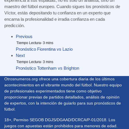
experiencia a sus espaldas, no es sólo un analista, sino un
maestro del fútbol europeo. Cuando sigues los pronósticos de
Víctor, estás depositando tu confianza en un experto que
encarna la profesionalidad e irradia confianza en cada
predicción.
Previous
Pronóstico Fiorentina vs Lazio
Next
Pronóstico Tottenham vs Brighton
Otrosnumeros.org ofrece una cobertura diaria de los últimos
acontecimientos en el vibrante mundo del fútbol. Nuestro equipo
de profesionales experimentados tiene como objetivo
proporcionar previas de partidos detallados, análisis de opinión
de expertos, con la intención de guiarlo para sus pronósticos de
fútbol.
18+, Permiso SEGOB DGJS/DGAAD/DCRCA/P-01/2018. Los
juegos con apuestas están prohibidos para menores de edad.