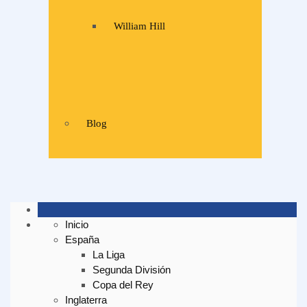
William Hill
Blog
Inicio
España
La Liga
Segunda División
Copa del Rey
Inglaterra