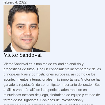
febrero 4, 2022
Victor Sandoval
Víctor Sandoval es sinónimo de calidad en análisis y
pronósticos de fútbol. Con un conocimiento incomparable de las
principales ligas y competiciones europeas, así como de los
acontecimientos internacionales más importantes, Víctor se ha
ganado la reputación de ser un tipsterimportante del sector. Sus
análisis van más allá de la superficie, adentrándose en
minuciosas tácticas de juego, dinámicas de equipo y estado de
forma de los jugadores. Con años de investigación y