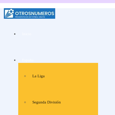
La mejor web de
Pronósticos de fútbol
Inicio
y consejos de apuestas
de expertos
España
La Liga
Segunda División