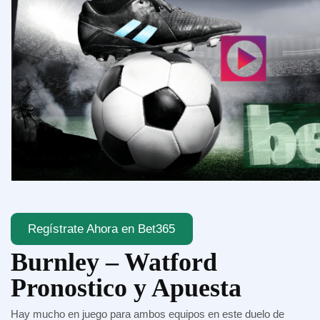
Regístrate Ahora en Bet365
Burnley – Watford
Pronostico y Apuesta
Hay mucho en juego para ambos equipos en este duelo de