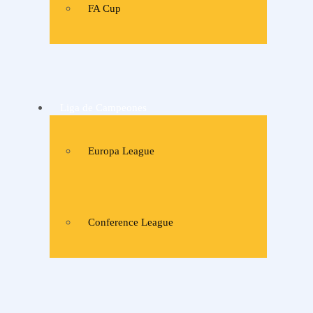
FA Cup
Liga de Campeones
Europa League
Conference League