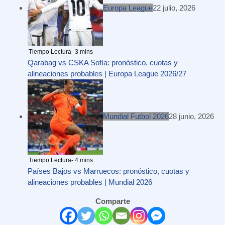
Europa League
22 julio, 2026
Qarabag vs CSKA Sofía: pronóstico, cuotas y
alineaciones probables | Europa League 2026/27
Mundial Futbol 2026
28 junio, 2026
Países Bajos vs Marruecos: pronóstico, cuotas y
alineaciones probables | Mundial 2026
Comparte