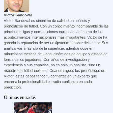
Victor Sandoval
Víctor Sandoval es sinónimo de calidad en análisis y
pronósticos de fútbol. Con un conocimiento incomparable de las
principales ligas y competiciones europeas, así como de los
acontecimientos internacionales más importantes, Víctor se ha
ganado la reputación de ser un tipsterimportante del sector. Sus
análisis van más allá de la superficie, adentrándose en
minuciosas tácticas de juego, dinámicas de equipo y estado de
forma de los jugadores. Con años de investigación y
experiencia a sus espaldas, no es sólo un analista, sino un
maestro del fútbol europeo. Cuando sigues los pronósticos de
Víctor, estás depositando tu confianza en un experto que
encarna la profesionalidad e irradia confianza en cada
predicción.
Últimas entradas