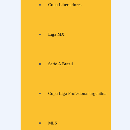
Copa Libertadores
Liga MX
Serie A Brazil
Copa Liga Profesional argentina
MLS