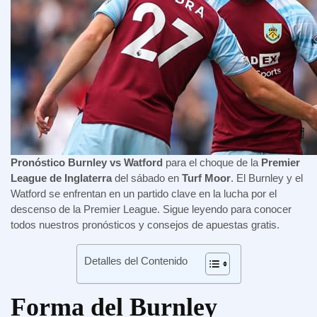
Pronóstico Burnley vs Watford
para el choque de la
Premier
League de Inglaterra
del sábado en
Turf Moor
. El Burnley y el
Watford se enfrentan en un partido clave en la lucha por el
descenso de la Premier League. Sigue leyendo para conocer
todos nuestros pronósticos y consejos de apuestas gratis.
Detalles del Contenido
Forma del Burnley