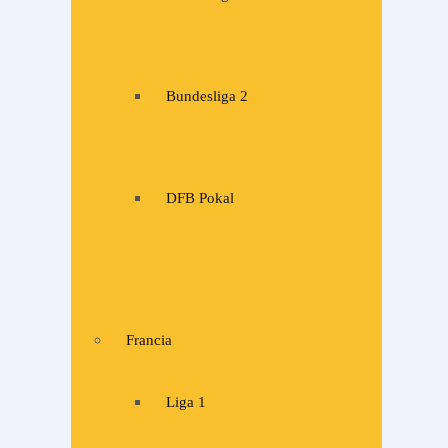
Bundesliga 2
DFB Pokal
Francia
Liga 1