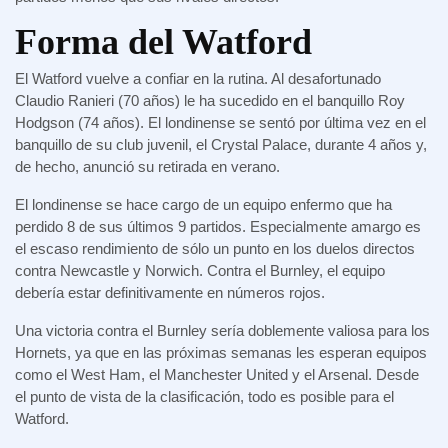
Forma del Watford
El Watford vuelve a confiar en la rutina. Al desafortunado
Claudio Ranieri (70 años) le ha sucedido en el banquillo Roy
Hodgson (74 años). El londinense se sentó por última vez en el
banquillo de su club juvenil, el Crystal Palace, durante 4 años y,
de hecho, anunció su retirada en verano.
El londinense se hace cargo de un equipo enfermo que ha
perdido 8 de sus últimos 9 partidos. Especialmente amargo es
el escaso rendimiento de sólo un punto en los duelos directos
contra Newcastle y Norwich. Contra el Burnley, el equipo
debería estar definitivamente en números rojos.
Una victoria contra el Burnley sería doblemente valiosa para los
Hornets, ya que en las próximas semanas les esperan equipos
como el West Ham, el Manchester United y el Arsenal. Desde
el punto de vista de la clasificación, todo es posible para el
Watford.