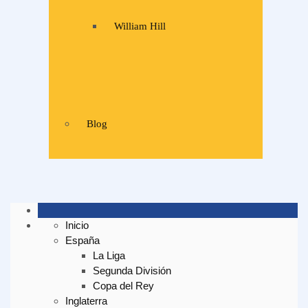
William Hill
Blog
Inicio
España
La Liga
Segunda División
Copa del Rey
Inglaterra