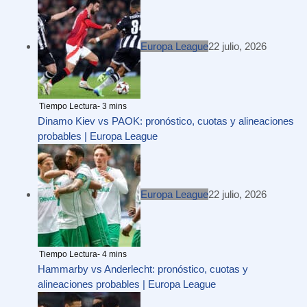
Europa League
22 julio, 2026
Dinamo Kiev vs PAOK: pronóstico, cuotas y alineaciones
probables | Europa League
Europa League
22 julio, 2026
Hammarby vs Anderlecht: pronóstico, cuotas y
alineaciones probables | Europa League