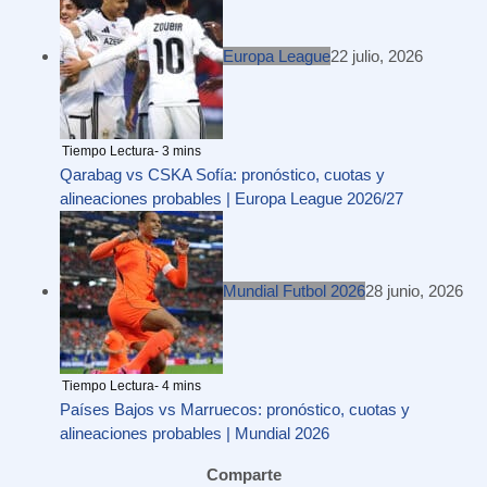
Europa League
22 julio, 2026
Qarabag vs CSKA Sofía: pronóstico, cuotas y
alineaciones probables | Europa League 2026/27
Mundial Futbol 2026
28 junio, 2026
Países Bajos vs Marruecos: pronóstico, cuotas y
alineaciones probables | Mundial 2026
Comparte