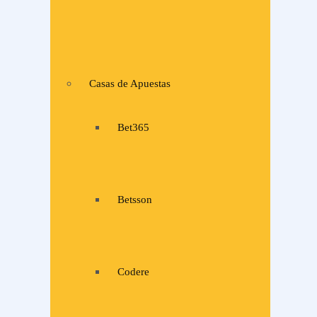
Casas de Apuestas
Bet365
Betsson
Codere