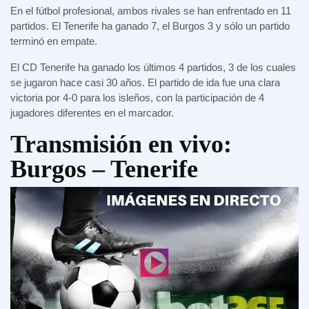
En el fútbol profesional, ambos rivales se han enfrentado en 11
partidos. El Tenerife ha ganado 7, el Burgos 3 y sólo un partido
terminó en empate.
El CD Tenerife ha ganado los últimos 4 partidos, 3 de los cuales
se jugaron hace casi 30 años. El partido de ida fue una clara
victoria por 4-0 para los isleños, con la participación de 4
jugadores diferentes en el marcador.
Transmisión en vivo:
Burgos – Tenerife