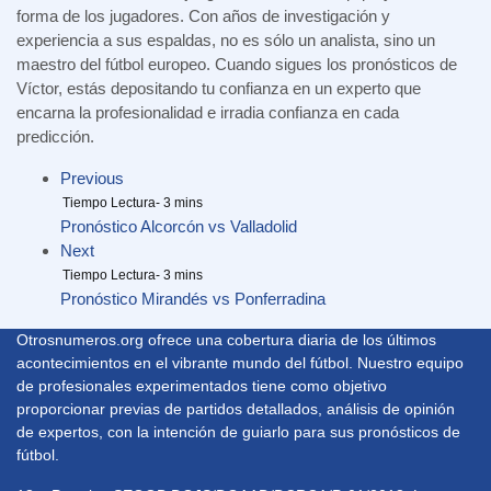
forma de los jugadores. Con años de investigación y
experiencia a sus espaldas, no es sólo un analista, sino un
maestro del fútbol europeo. Cuando sigues los pronósticos de
Víctor, estás depositando tu confianza en un experto que
encarna la profesionalidad e irradia confianza en cada
predicción.
Previous
Pronóstico Alcorcón vs Valladolid
Next
Pronóstico Mirandés vs Ponferradina
Otrosnumeros.org ofrece una cobertura diaria de los últimos
acontecimientos en el vibrante mundo del fútbol. Nuestro equipo
de profesionales experimentados tiene como objetivo
proporcionar previas de partidos detallados, análisis de opinión
de expertos, con la intención de guiarlo para sus pronósticos de
fútbol.