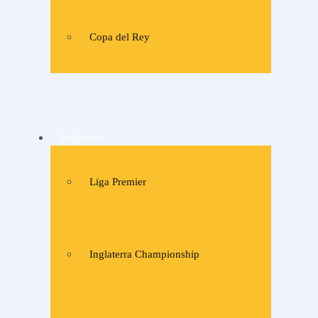
Copa del Rey
Inglaterra
Liga Premier
Inglaterra Championship