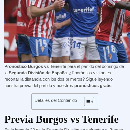
Pronóstico Burgos vs Tenerife
para el partido del domingo de
la
Segunda División de España
. ¿Podrán los visitantes
recortar la distancia con los dos primeros? Sigue leyendo
nuestra previa del partido y nuestros
pronósticos gratis
.
Detalles del Contenido
Previa Burgos vs Tenerife
En la jornada 33 de la Segunda División se enfrentan el Burgos