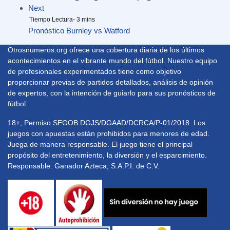
Next
Pronóstico Burnley vs Watford
Otrosnumeros.org ofrece una cobertura diaria de los últimos
acontecimientos en el vibrante mundo del fútbol. Nuestro equipo
de profesionales experimentados tiene como objetivo
proporcionar previas de partidos detallados, análisis de opinión
de expertos, con la intención de guiarlo para sus pronósticos de
fútbol.
18+, Permiso SEGOB DGJS/DGAAD/DCRCA/P-01/2018. Los
juegos con apuestas están prohibidos para menores de edad.
Juega de manera responsable. El juego tiene el principal
propósito del entretenimiento, la diversión y el esparcimiento.
Responsable: Ganador Azteca, S.A.P.I. de C.V.