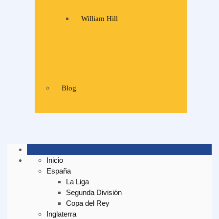
William Hill
Blog
Inicio
España
La Liga
Segunda División
Copa del Rey
Inglaterra