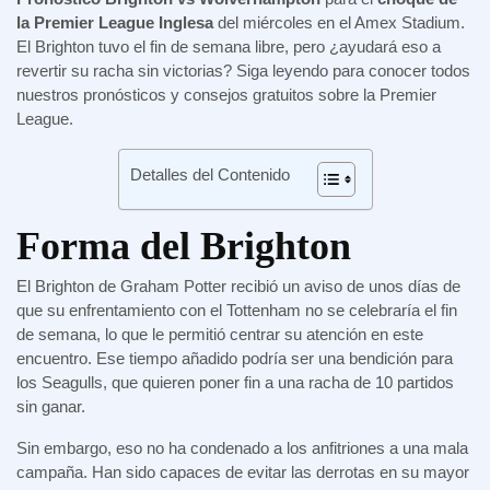
la Premier League Inglesa
del miércoles en el Amex Stadium.
El Brighton tuvo el fin de semana libre, pero ¿ayudará eso a
revertir su racha sin victorias? Siga leyendo para conocer todos
nuestros pronósticos y consejos gratuitos sobre la Premier
League.
Detalles del Contenido
Forma del Brighton
El Brighton de Graham Potter recibió un aviso de unos días de
que su enfrentamiento con el Tottenham no se celebraría el fin
de semana, lo que le permitió centrar su atención en este
encuentro. Ese tiempo añadido podría ser una bendición para
los Seagulls, que quieren poner fin a una racha de 10 partidos
sin ganar.
Sin embargo, eso no ha condenado a los anfitriones a una mala
campaña. Han sido capaces de evitar las derrotas en su mayor