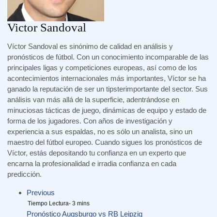
Victor Sandoval
Víctor Sandoval es sinónimo de calidad en análisis y
pronósticos de fútbol. Con un conocimiento incomparable de las
principales ligas y competiciones europeas, así como de los
acontecimientos internacionales más importantes, Víctor se ha
ganado la reputación de ser un tipsterimportante del sector. Sus
análisis van más allá de la superficie, adentrándose en
minuciosas tácticas de juego, dinámicas de equipo y estado de
forma de los jugadores. Con años de investigación y
experiencia a sus espaldas, no es sólo un analista, sino un
maestro del fútbol europeo. Cuando sigues los pronósticos de
Víctor, estás depositando tu confianza en un experto que
encarna la profesionalidad e irradia confianza en cada
predicción.
Previous
Pronóstico Augsburgo vs RB Leipzig