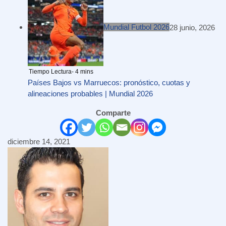
Mundial Futbol 2026
28 junio, 2026
Países Bajos vs Marruecos: pronóstico, cuotas y
alineaciones probables | Mundial 2026
Comparte
diciembre 14, 2021