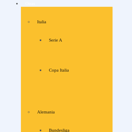
Otras
Italia
Serie A
Copa Italia
Alemania
Bundesliga