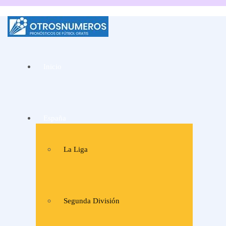
La mejor web de
Pronósticos de fútbol
Inicio
y consejos de apuestas
de expertos
España
La Liga
Segunda División