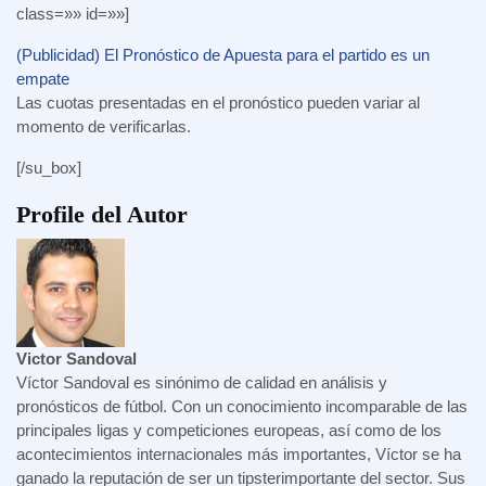
class=»» id=»»]
(Publicidad) El Pronóstico de Apuesta para el partido es un
empate
Las cuotas presentadas en el pronóstico pueden variar al
momento de verificarlas.
[/su_box]
Profile del Autor
Victor Sandoval
Víctor Sandoval es sinónimo de calidad en análisis y
pronósticos de fútbol. Con un conocimiento incomparable de las
principales ligas y competiciones europeas, así como de los
acontecimientos internacionales más importantes, Víctor se ha
ganado la reputación de ser un tipsterimportante del sector. Sus